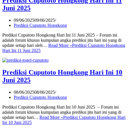
Prediksi Cuputoto Hongkong Hari Ini 11
Juni 2025
09/06/2025
09/06/2025
Prediksi Cuputoto Hongkong
Prediksi Cuputoto Hongkong Hari Ini 11 Juni 2025 – Forum ini
adalah forum khusus kumpulan angka prediksi jitu hari ini yang di
update setiap hari oleh…
Read More »
Prediksi Cuputoto Hongkong
Hari Ini 11 Juni 2025
Prediksi Cuputoto Hongkong Hari Ini 10
Juni 2025
08/06/2025
08/06/2025
Prediksi Cuputoto Hongkong
Prediksi Cuputoto Hongkong Hari Ini 10 Juni 2025 – Forum ini
adalah forum khusus kumpulan angka prediksi jitu hari ini yang di
update setiap hari…
Read More »
Prediksi Cuputoto Hongkong Hari
Ini 10 Juni 2025