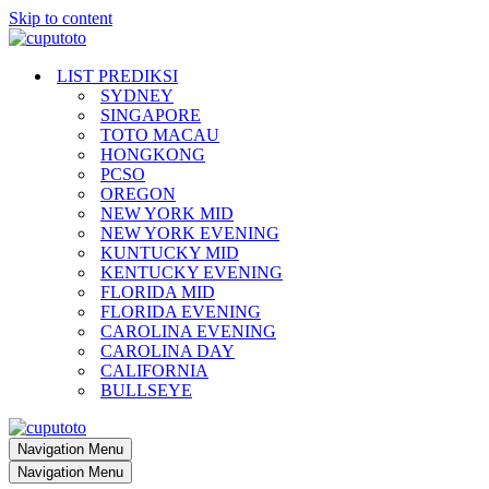
Skip to content
LIST PREDIKSI
SYDNEY
SINGAPORE
TOTO MACAU
HONGKONG
PCSO
OREGON
NEW YORK MID
NEW YORK EVENING
KUNTUCKY MID
KENTUCKY EVENING
FLORIDA MID
FLORIDA EVENING
CAROLINA EVENING
CAROLINA DAY
CALIFORNIA
BULLSEYE
Navigation Menu
Navigation Menu