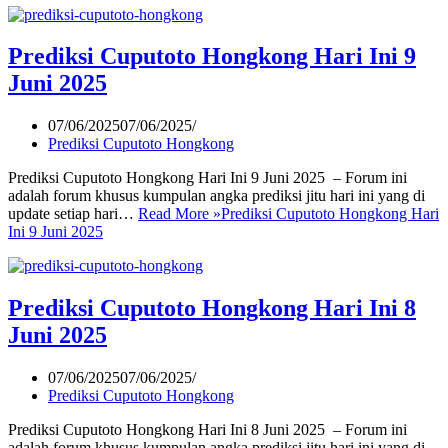
Prediksi Cuputoto Hongkong Hari Ini 9
Juni 2025
07/06/2025
07/06/2025
Prediksi Cuputoto Hongkong
Prediksi Cuputoto Hongkong Hari Ini 9 Juni 2025 – Forum ini
adalah forum khusus kumpulan angka prediksi jitu hari ini yang di
update setiap hari…
Read More »
Prediksi Cuputoto Hongkong Hari
Ini 9 Juni 2025
Prediksi Cuputoto Hongkong Hari Ini 8
Juni 2025
07/06/2025
07/06/2025
Prediksi Cuputoto Hongkong
Prediksi Cuputoto Hongkong Hari Ini 8 Juni 2025 – Forum ini
adalah forum khusus kumpulan angka prediksi jitu hari ini yang di