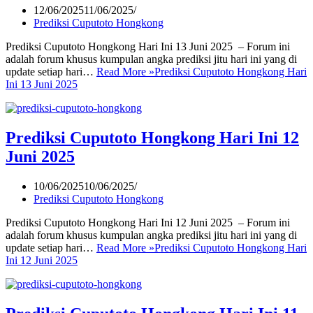
12/06/2025
11/06/2025
Prediksi Cuputoto Hongkong
Prediksi Cuputoto Hongkong Hari Ini 13 Juni 2025 – Forum ini
adalah forum khusus kumpulan angka prediksi jitu hari ini yang di
update setiap hari…
Read More »
Prediksi Cuputoto Hongkong Hari
Ini 13 Juni 2025
Prediksi Cuputoto Hongkong Hari Ini 12
Juni 2025
10/06/2025
10/06/2025
Prediksi Cuputoto Hongkong
Prediksi Cuputoto Hongkong Hari Ini 12 Juni 2025 – Forum ini
adalah forum khusus kumpulan angka prediksi jitu hari ini yang di
update setiap hari…
Read More »
Prediksi Cuputoto Hongkong Hari
Ini 12 Juni 2025