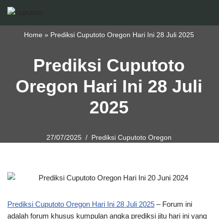
Skip
Home
»
Prediksi Cuputoto Oregon Hari Ini 28 Juli 2025
to
content
Prediksi Cuputoto
Oregon Hari Ini 28 Juli
2025
27/07/2025
Prediksi Cuputoto Oregon
Prediksi Cuputoto Oregon Hari Ini 28 Juli 2025
– Forum ini
adalah forum khusus kumpulan angka prediksi jitu hari ini yang