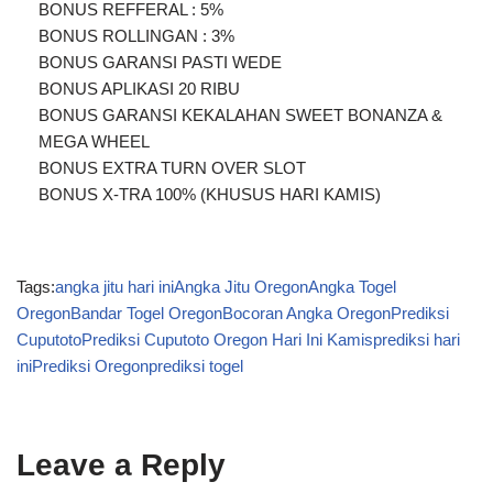
BONUS REFFERAL : 5%
BONUS ROLLINGAN : 3%
BONUS GARANSI PASTI WEDE
BONUS APLIKASI 20 RIBU
BONUS GARANSI KEKALAHAN SWEET BONANZA &
MEGA WHEEL
BONUS EXTRA TURN OVER SLOT
BONUS X-TRA 100% (KHUSUS HARI KAMIS)
Tags:
angka jitu hari ini
Angka Jitu Oregon
Angka Togel
Oregon
Bandar Togel Oregon
Bocoran Angka Oregon
Prediksi
Cuputoto
Prediksi Cuputoto Oregon Hari Ini Kamis
prediksi hari
ini
Prediksi Oregon
prediksi togel
Leave a Reply