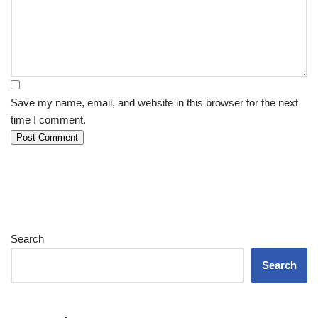
Save my name, email, and website in this browser for the next
time I comment.
Search
Search