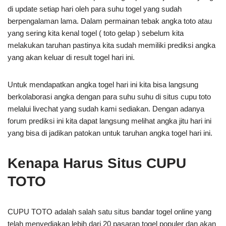
di update setiap hari oleh para suhu togel yang sudah
berpengalaman lama. Dalam permainan tebak angka toto atau
yang sering kita kenal togel ( toto gelap ) sebelum kita
melakukan taruhan pastinya kita sudah memiliki prediksi angka
yang akan keluar di result togel hari ini.
Untuk mendapatkan angka togel hari ini kita bisa langsung
berkolaborasi angka dengan para suhu suhu di situs cupu toto
melalui livechat yang sudah kami sediakan. Dengan adanya
forum prediksi ini kita dapat langsung melihat angka jitu hari ini
yang bisa di jadikan patokan untuk taruhan angka togel hari ini.
Kenapa Harus Situs CUPU
TOTO
CUPU TOTO adalah salah satu situs bandar togel online yang
telah menyediakan lebih dari 20 pasaran togel populer dan akan