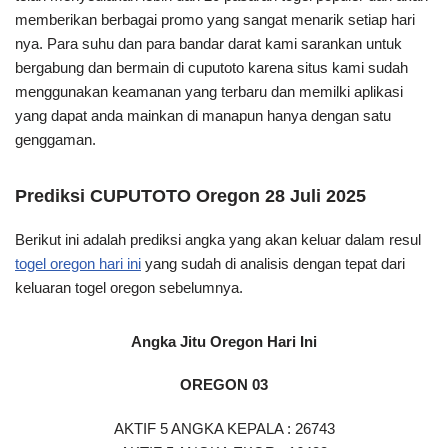
memberikan berbagai promo yang sangat menarik setiap hari
nya. Para suhu dan para bandar darat kami sarankan untuk
bergabung dan bermain di cuputoto karena situs kami sudah
menggunakan keamanan yang terbaru dan memilki aplikasi
yang dapat anda mainkan di manapun hanya dengan satu
genggaman.
Prediksi CUPUTOTO Oregon 28 Juli 2025
Berikut ini adalah prediksi angka yang akan keluar dalam resul
togel oregon hari ini
yang sudah di analisis dengan tepat dari
keluaran togel oregon sebelumnya.
Angka Jitu Oregon Hari Ini
OREGON 03
AKTIF 5 ANGKA KEPALA : 26743