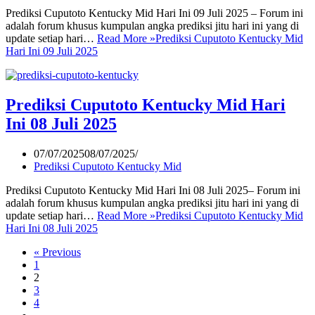
Prediksi Cuputoto Kentucky Mid Hari Ini 09 Juli 2025 – Forum ini
adalah forum khusus kumpulan angka prediksi jitu hari ini yang di
update setiap hari…
Read More »
Prediksi Cuputoto Kentucky Mid
Hari Ini 09 Juli 2025
Prediksi Cuputoto Kentucky Mid Hari
Ini 08 Juli 2025
07/07/2025
08/07/2025
Prediksi Cuputoto Kentucky Mid
Prediksi Cuputoto Kentucky Mid Hari Ini 08 Juli 2025– Forum ini
adalah forum khusus kumpulan angka prediksi jitu hari ini yang di
update setiap hari…
Read More »
Prediksi Cuputoto Kentucky Mid
Hari Ini 08 Juli 2025
« Previous
1
2
3
4