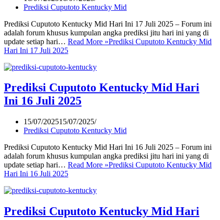
Prediksi Cuputoto Kentucky Mid
Prediksi Cuputoto Kentucky Mid Hari Ini 17 Juli 2025 – Forum ini
adalah forum khusus kumpulan angka prediksi jitu hari ini yang di
update setiap hari…
Read More »
Prediksi Cuputoto Kentucky Mid
Hari Ini 17 Juli 2025
Prediksi Cuputoto Kentucky Mid Hari
Ini 16 Juli 2025
15/07/2025
15/07/2025
Prediksi Cuputoto Kentucky Mid
Prediksi Cuputoto Kentucky Mid Hari Ini 16 Juli 2025 – Forum ini
adalah forum khusus kumpulan angka prediksi jitu hari ini yang di
update setiap hari…
Read More »
Prediksi Cuputoto Kentucky Mid
Hari Ini 16 Juli 2025
Prediksi Cuputoto Kentucky Mid Hari