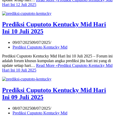
Hari Ini 12 Juli 2025
Prediksi Cuputoto Kentucky Mid Hari
Ini 10 Juli 2025
09/07/2025
09/07/2025
Prediksi Cuputoto Kentucky Mid
Prediksi Cuputoto Kentucky Mid Hari Ini 10 Juli 2025 – Forum ini
adalah forum khusus kumpulan angka prediksi jitu hari ini yang di
update setiap hari…
Read More »
Prediksi Cuputoto Kentucky Mid
Hari Ini 10 Juli 2025
Prediksi Cuputoto Kentucky Mid Hari
Ini 09 Juli 2025
08/07/2025
08/07/2025
Prediksi Cuputoto Kentucky Mid