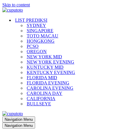
Skip to content
LIST PREDIKSI
SYDNEY
SINGAPORE
TOTO MACAU
HONGKONG
PCSO
OREGON
NEW YORK MID
NEW YORK EVENING
KUNTUCKY MID
KENTUCKY EVENING
FLORIDA MID
FLORIDA EVENING
CAROLINA EVENING
CAROLINA DAY
CALIFORNIA
BULLSEYE
Navigation Menu
Navigation Menu