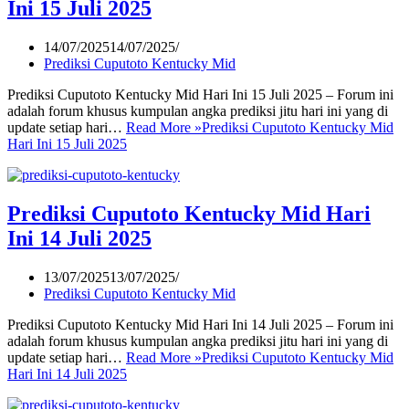
Ini 15 Juli 2025
14/07/2025
14/07/2025
Prediksi Cuputoto Kentucky Mid
Prediksi Cuputoto Kentucky Mid Hari Ini 15 Juli 2025 – Forum ini
adalah forum khusus kumpulan angka prediksi jitu hari ini yang di
update setiap hari…
Read More »
Prediksi Cuputoto Kentucky Mid
Hari Ini 15 Juli 2025
Prediksi Cuputoto Kentucky Mid Hari
Ini 14 Juli 2025
13/07/2025
13/07/2025
Prediksi Cuputoto Kentucky Mid
Prediksi Cuputoto Kentucky Mid Hari Ini 14 Juli 2025 – Forum ini
adalah forum khusus kumpulan angka prediksi jitu hari ini yang di
update setiap hari…
Read More »
Prediksi Cuputoto Kentucky Mid
Hari Ini 14 Juli 2025