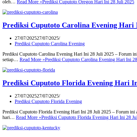
oleh…
Read More »
Prediksi Cuputoto Oregon Hari Ini 28 Juli 2025
Prediksi Cuputoto Carolina Evening Hari I
27/07/2025
27/07/2025
Prediksi Cuputoto Carolina Evening
Prediksi Cuputoto Carolina Evening Hari Ini 28 Juli 2025 – Forum ini
setiap…
Read More »
Prediksi Cuputoto Carolina Evening Hari Ini 28
Prediksi Cuputoto Florida Evening Hari In
27/07/2025
27/07/2025
Prediksi Cuputoto Florida Evening
Prediksi Cuputoto Florida Evening Hari Ini 28 Juli 2025 – Forum ini 
hari…
Read More »
Prediksi Cuputoto Florida Evening Hari Ini 28 Ju