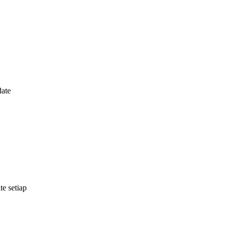
date
te setiap