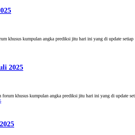
2025
um khusus kumpulan angka prediksi jitu hari ini yang di update setiap
uli 2025
 forum khusus kumpulan angka prediksi jitu hari ini yang di update set
5
 2025