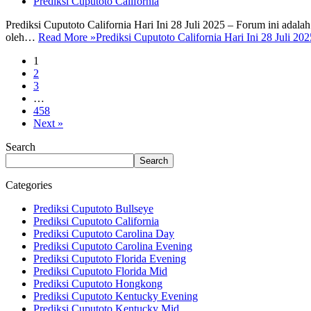
Prediksi Cuputoto California
Prediksi Cuputoto California Hari Ini 28 Juli 2025 – Forum ini adalah
oleh…
Read More »
Prediksi Cuputoto California Hari Ini 28 Juli 202
1
2
3
…
458
Next »
Search
Search
Categories
Prediksi Cuputoto Bullseye
Prediksi Cuputoto California
Prediksi Cuputoto Carolina Day
Prediksi Cuputoto Carolina Evening
Prediksi Cuputoto Florida Evening
Prediksi Cuputoto Florida Mid
Prediksi Cuputoto Hongkong
Prediksi Cuputoto Kentucky Evening
Prediksi Cuputoto Kentucky Mid