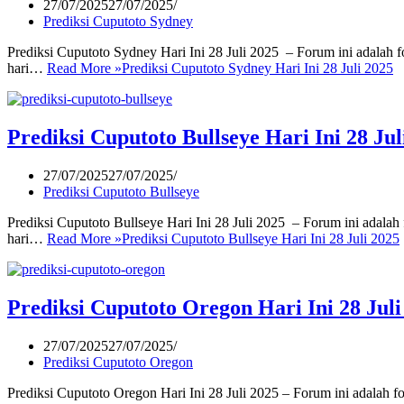
27/07/2025
27/07/2025
Prediksi Cuputoto Sydney
Prediksi Cuputoto Sydney Hari Ini 28 Juli 2025 – Forum ini adalah fo
hari…
Read More »
Prediksi Cuputoto Sydney Hari Ini 28 Juli 2025
Prediksi Cuputoto Bullseye Hari Ini 28 Jul
27/07/2025
27/07/2025
Prediksi Cuputoto Bullseye
Prediksi Cuputoto Bullseye Hari Ini 28 Juli 2025 – Forum ini adalah 
hari…
Read More »
Prediksi Cuputoto Bullseye Hari Ini 28 Juli 2025
Prediksi Cuputoto Oregon Hari Ini 28 Juli
27/07/2025
27/07/2025
Prediksi Cuputoto Oregon
Prediksi Cuputoto Oregon Hari Ini 28 Juli 2025 – Forum ini adalah fo