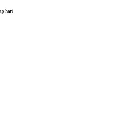
ap hari