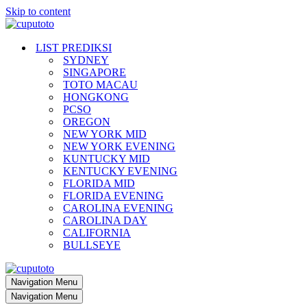
Skip to content
LIST PREDIKSI
SYDNEY
SINGAPORE
TOTO MACAU
HONGKONG
PCSO
OREGON
NEW YORK MID
NEW YORK EVENING
KUNTUCKY MID
KENTUCKY EVENING
FLORIDA MID
FLORIDA EVENING
CAROLINA EVENING
CAROLINA DAY
CALIFORNIA
BULLSEYE
Navigation Menu
Navigation Menu