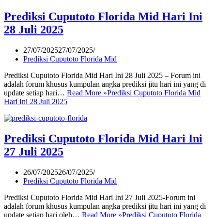
Prediksi Cuputoto Florida Mid Hari Ini
28 Juli 2025
27/07/2025
27/07/2025
Prediksi Cuputoto Florida Mid
Prediksi Cuputoto Florida Mid Hari Ini 28 Juli 2025 – Forum ini
adalah forum khusus kumpulan angka prediksi jitu hari ini yang di
update setiap hari…
Read More »
Prediksi Cuputoto Florida Mid
Hari Ini 28 Juli 2025
Prediksi Cuputoto Florida Mid Hari Ini
27 Juli 2025
26/07/2025
26/07/2025
Prediksi Cuputoto Florida Mid
Prediksi Cuputoto Florida Mid Hari Ini 27 Juli 2025-Forum ini
adalah forum khusus kumpulan angka prediksi jitu hari ini yang di
update setiap hari oleh…
Read More »
Prediksi Cuputoto Florida