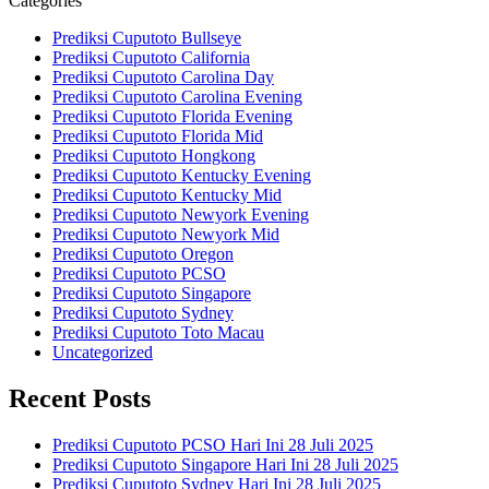
Categories
Prediksi Cuputoto Bullseye
Prediksi Cuputoto California
Prediksi Cuputoto Carolina Day
Prediksi Cuputoto Carolina Evening
Prediksi Cuputoto Florida Evening
Prediksi Cuputoto Florida Mid
Prediksi Cuputoto Hongkong
Prediksi Cuputoto Kentucky Evening
Prediksi Cuputoto Kentucky Mid
Prediksi Cuputoto Newyork Evening
Prediksi Cuputoto Newyork Mid
Prediksi Cuputoto Oregon
Prediksi Cuputoto PCSO
Prediksi Cuputoto Singapore
Prediksi Cuputoto Sydney
Prediksi Cuputoto Toto Macau
Uncategorized
Recent Posts
Prediksi Cuputoto PCSO Hari Ini 28 Juli 2025
Prediksi Cuputoto Singapore Hari Ini 28 Juli 2025
Prediksi Cuputoto Sydney Hari Ini 28 Juli 2025