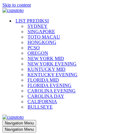
Skip to content
LIST PREDIKSI
SYDNEY
SINGAPORE
TOTO MACAU
HONGKONG
PCSO
OREGON
NEW YORK MID
NEW YORK EVENING
KUNTUCKY MID
KENTUCKY EVENING
FLORIDA MID
FLORIDA EVENING
CAROLINA EVENING
CAROLINA DAY
CALIFORNIA
BULLSEYE
Navigation Menu
Navigation Menu