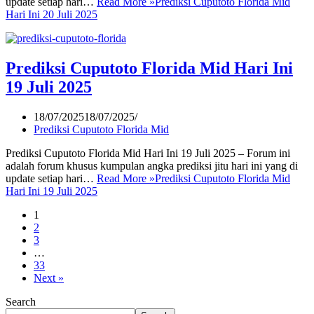
update setiap hari…
Read More »
Prediksi Cuputoto Florida Mid
Hari Ini 20 Juli 2025
Prediksi Cuputoto Florida Mid Hari Ini
19 Juli 2025
18/07/2025
18/07/2025
Prediksi Cuputoto Florida Mid
Prediksi Cuputoto Florida Mid Hari Ini 19 Juli 2025 – Forum ini
adalah forum khusus kumpulan angka prediksi jitu hari ini yang di
update setiap hari…
Read More »
Prediksi Cuputoto Florida Mid
Hari Ini 19 Juli 2025
1
2
3
…
33
Next »
Search