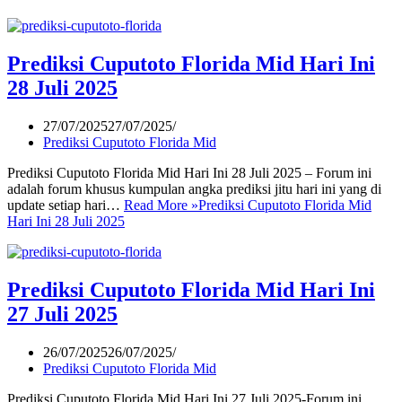
Prediksi Cuputoto Florida Mid Hari Ini
28 Juli 2025
27/07/2025
27/07/2025
Prediksi Cuputoto Florida Mid
Prediksi Cuputoto Florida Mid Hari Ini 28 Juli 2025 – Forum ini
adalah forum khusus kumpulan angka prediksi jitu hari ini yang di
update setiap hari…
Read More »
Prediksi Cuputoto Florida Mid
Hari Ini 28 Juli 2025
Prediksi Cuputoto Florida Mid Hari Ini
27 Juli 2025
26/07/2025
26/07/2025
Prediksi Cuputoto Florida Mid
Prediksi Cuputoto Florida Mid Hari Ini 27 Juli 2025-Forum ini