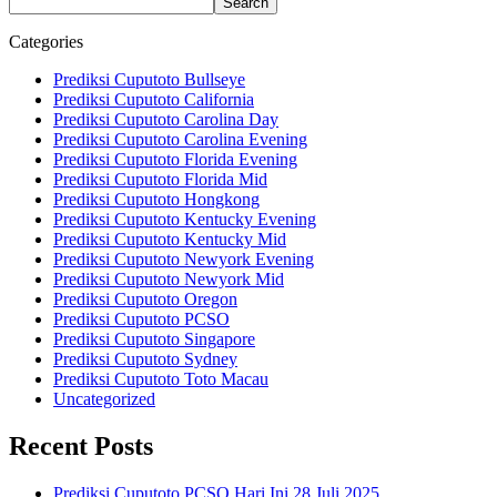
Search
Categories
Prediksi Cuputoto Bullseye
Prediksi Cuputoto California
Prediksi Cuputoto Carolina Day
Prediksi Cuputoto Carolina Evening
Prediksi Cuputoto Florida Evening
Prediksi Cuputoto Florida Mid
Prediksi Cuputoto Hongkong
Prediksi Cuputoto Kentucky Evening
Prediksi Cuputoto Kentucky Mid
Prediksi Cuputoto Newyork Evening
Prediksi Cuputoto Newyork Mid
Prediksi Cuputoto Oregon
Prediksi Cuputoto PCSO
Prediksi Cuputoto Singapore
Prediksi Cuputoto Sydney
Prediksi Cuputoto Toto Macau
Uncategorized
Recent Posts
Prediksi Cuputoto PCSO Hari Ini 28 Juli 2025