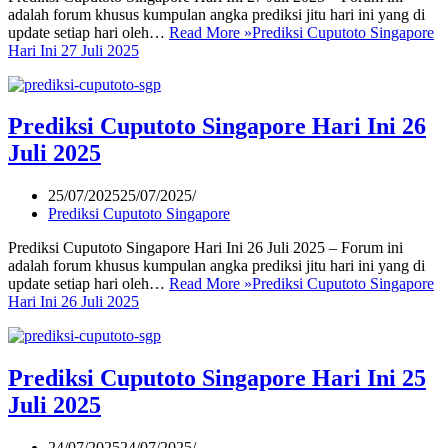
adalah forum khusus kumpulan angka prediksi jitu hari ini yang di
update setiap hari oleh…
Read More »
Prediksi Cuputoto Singapore
Hari Ini 27 Juli 2025
Prediksi Cuputoto Singapore Hari Ini 26
Juli 2025
25/07/2025
25/07/2025
Prediksi Cuputoto Singapore
Prediksi Cuputoto Singapore Hari Ini 26 Juli 2025 – Forum ini
adalah forum khusus kumpulan angka prediksi jitu hari ini yang di
update setiap hari oleh…
Read More »
Prediksi Cuputoto Singapore
Hari Ini 26 Juli 2025
Prediksi Cuputoto Singapore Hari Ini 25
Juli 2025
24/07/2025
24/07/2025