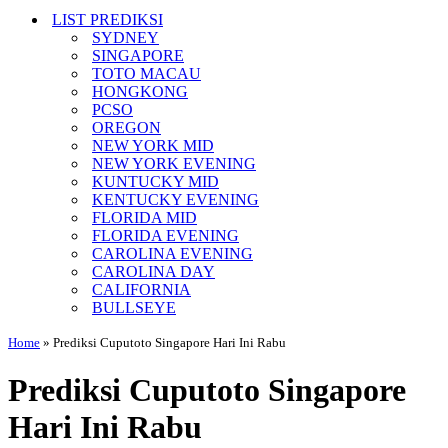
LIST PREDIKSI
SYDNEY
SINGAPORE
TOTO MACAU
HONGKONG
PCSO
OREGON
NEW YORK MID
NEW YORK EVENING
KUNTUCKY MID
KENTUCKY EVENING
FLORIDA MID
FLORIDA EVENING
CAROLINA EVENING
CAROLINA DAY
CALIFORNIA
BULLSEYE
Home
»
Prediksi Cuputoto Singapore Hari Ini Rabu
Prediksi Cuputoto Singapore
Hari Ini Rabu