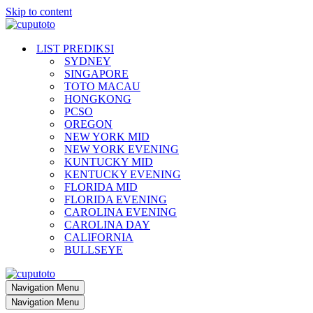
Skip to content
LIST PREDIKSI
SYDNEY
SINGAPORE
TOTO MACAU
HONGKONG
PCSO
OREGON
NEW YORK MID
NEW YORK EVENING
KUNTUCKY MID
KENTUCKY EVENING
FLORIDA MID
FLORIDA EVENING
CAROLINA EVENING
CAROLINA DAY
CALIFORNIA
BULLSEYE
Navigation Menu
Navigation Menu