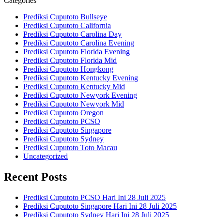
Categories
Prediksi Cuputoto Bullseye
Prediksi Cuputoto California
Prediksi Cuputoto Carolina Day
Prediksi Cuputoto Carolina Evening
Prediksi Cuputoto Florida Evening
Prediksi Cuputoto Florida Mid
Prediksi Cuputoto Hongkong
Prediksi Cuputoto Kentucky Evening
Prediksi Cuputoto Kentucky Mid
Prediksi Cuputoto Newyork Evening
Prediksi Cuputoto Newyork Mid
Prediksi Cuputoto Oregon
Prediksi Cuputoto PCSO
Prediksi Cuputoto Singapore
Prediksi Cuputoto Sydney
Prediksi Cuputoto Toto Macau
Uncategorized
Recent Posts
Prediksi Cuputoto PCSO Hari Ini 28 Juli 2025
Prediksi Cuputoto Singapore Hari Ini 28 Juli 2025
Prediksi Cuputoto Sydney Hari Ini 28 Juli 2025