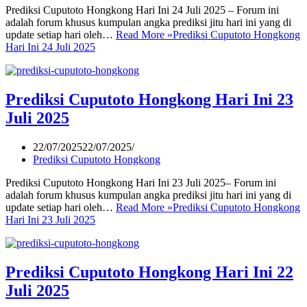
Prediksi Cuputoto Hongkong Hari Ini 24 Juli 2025 – Forum ini
adalah forum khusus kumpulan angka prediksi jitu hari ini yang di
update setiap hari oleh…
Read More »
Prediksi Cuputoto Hongkong
Hari Ini 24 Juli 2025
Prediksi Cuputoto Hongkong Hari Ini 23
Juli 2025
22/07/2025
22/07/2025
Prediksi Cuputoto Hongkong
Prediksi Cuputoto Hongkong Hari Ini 23 Juli 2025– Forum ini
adalah forum khusus kumpulan angka prediksi jitu hari ini yang di
update setiap hari oleh…
Read More »
Prediksi Cuputoto Hongkong
Hari Ini 23 Juli 2025
Prediksi Cuputoto Hongkong Hari Ini 22
Juli 2025