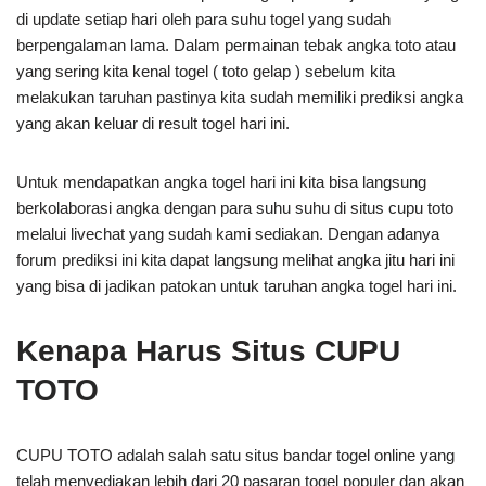
di update setiap hari oleh para suhu togel yang sudah
berpengalaman lama. Dalam permainan tebak angka toto atau
yang sering kita kenal togel ( toto gelap ) sebelum kita
melakukan taruhan pastinya kita sudah memiliki prediksi angka
yang akan keluar di result togel hari ini.
Untuk mendapatkan angka togel hari ini kita bisa langsung
berkolaborasi angka dengan para suhu suhu di situs cupu toto
melalui livechat yang sudah kami sediakan. Dengan adanya
forum prediksi ini kita dapat langsung melihat angka jitu hari ini
yang bisa di jadikan patokan untuk taruhan angka togel hari ini.
Kenapa Harus Situs CUPU
TOTO
CUPU TOTO adalah salah satu situs bandar togel online yang
telah menyediakan lebih dari 20 pasaran togel populer dan akan