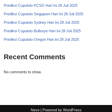
Prediksi Cuputoto PCSO Hari Ini 28 Juli 2025
Prediksi Cuputoto Singapore Hari Ini 28 Juli 2025
Prediksi Cuputoto Sydney Hari Ini 28 Juli 2025
Prediksi Cuputoto Bullseye Hari Ini 28 Juli 2025
Prediksi Cuputoto Oregon Hari Ini 28 Juli 2025
Recent Comments
No comments to show.
Neve
| Powered by
WordPress