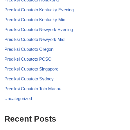
Prediksi Cuputoto Kentucky Evening
Prediksi Cuputoto Kentucky Mid
Prediksi Cuputoto Newyork Evening
Prediksi Cuputoto Newyork Mid
Prediksi Cuputoto Oregon
Prediksi Cuputoto PCSO
Prediksi Cuputoto Singapore
Prediksi Cuputoto Sydney
Prediksi Cuputoto Toto Macau
Uncategorized
Recent Posts