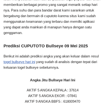
memberikan berbagai promo yang sangat menarik setiap hari
nya. Para suhu dan para bandar darat kami sarankan untuk
bergabung dan bermain di cuputoto karena situs kami sudah
menggunakan keamanan yang terbaru dan memilki aplikasi
yang dapat anda mainkan di manapun hanya dengan satu
genggaman.
Prediksi CUPUTOTO Bullseye 09 Mei 2025
Berikut ini adalah prediksi angka yang akan keluar dalam resul
togel bullseye hari ini
yang sudah di analisis dengan tepat dari
keluaran togel bullseye sebelumnya.
Angka Jitu Bullseye Hari Ini
AKTIF 5 ANGKA KEPALA : 37614
AKTIF 5 ANGKA EKOR : 07841
AKTIF 9 ANGKA BBFS : 618009470