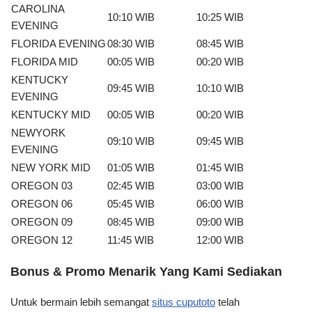
CAROLINA
10:10 WIB
10:25 WIB
EVENING
FLORIDA EVENING
08:30 WIB
08:45 WIB
FLORIDA MID
00:05 WIB
00:20 WIB
KENTUCKY
09:45 WIB
10:10 WIB
EVENING
KENTUCKY MID
00:05 WIB
00:20 WIB
NEWYORK
09:10 WIB
09:45 WIB
EVENING
NEW YORK MID
01:05 WIB
01:45 WIB
OREGON 03
02:45 WIB
03:00 WIB
OREGON 06
05:45 WIB
06:00 WIB
OREGON 09
08:45 WIB
09:00 WIB
OREGON 12
11:45 WIB
12:00 WIB
Bonus & Promo Menarik Yang Kami Sediakan
Untuk bermain lebih semangat
situs cuputoto
telah