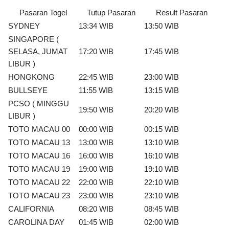
Pasaran Togel
Tutup Pasaran
Result Pasaran
SYDNEY
13:34 WIB
13:50 WIB
SINGAPORE (
SELASA, JUMAT
17:20 WIB
17:45 WIB
LIBUR )
HONGKONG
22:45 WIB
23:00 WIB
BULLSEYE
11:55 WIB
13:15 WIB
PCSO ( MINGGU
19:50 WIB
20:20 WIB
LIBUR )
TOTO MACAU 00
00:00 WIB
00:15 WIB
TOTO MACAU 13
13:00 WIB
13:10 WIB
TOTO MACAU 16
16:00 WIB
16:10 WIB
TOTO MACAU 19
19:00 WIB
19:10 WIB
TOTO MACAU 22
22:00 WIB
22:10 WIB
TOTO MACAU 23
23:00 WIB
23:10 WIB
CALIFORNIA
08:20 WIB
08:45 WIB
CAROLINA DAY
01:45 WIB
02:00 WIB