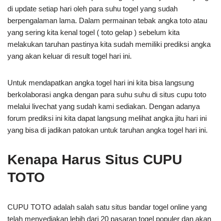
di update setiap hari oleh para suhu togel yang sudah
berpengalaman lama. Dalam permainan tebak angka toto atau
yang sering kita kenal togel ( toto gelap ) sebelum kita
melakukan taruhan pastinya kita sudah memiliki prediksi angka
yang akan keluar di result togel hari ini.
Untuk mendapatkan angka togel hari ini kita bisa langsung
berkolaborasi angka dengan para suhu suhu di situs cupu toto
melalui livechat yang sudah kami sediakan. Dengan adanya
forum prediksi ini kita dapat langsung melihat angka jitu hari ini
yang bisa di jadikan patokan untuk taruhan angka togel hari ini.
Kenapa Harus Situs CUPU
TOTO
CUPU TOTO adalah salah satu situs bandar togel online yang
telah menyediakan lebih dari 20 pasaran togel populer dan akan