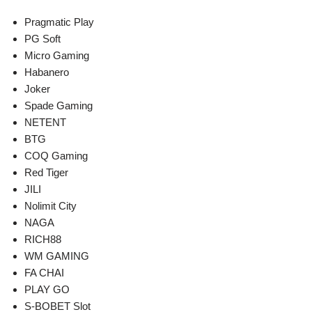
Pragmatic Play
PG Soft
Micro Gaming
Habanero
Joker
Spade Gaming
NETENT
BTG
COQ Gaming
Red Tiger
JILI
Nolimit City
NAGA
RICH88
WM GAMING
FA CHAI
PLAY GO
S-BOBET Slot