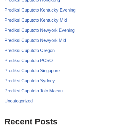
Prediksi Cuputoto Kentucky Evening
Prediksi Cuputoto Kentucky Mid
Prediksi Cuputoto Newyork Evening
Prediksi Cuputoto Newyork Mid
Prediksi Cuputoto Oregon
Prediksi Cuputoto PCSO
Prediksi Cuputoto Singapore
Prediksi Cuputoto Sydney
Prediksi Cuputoto Toto Macau
Uncategorized
Recent Posts