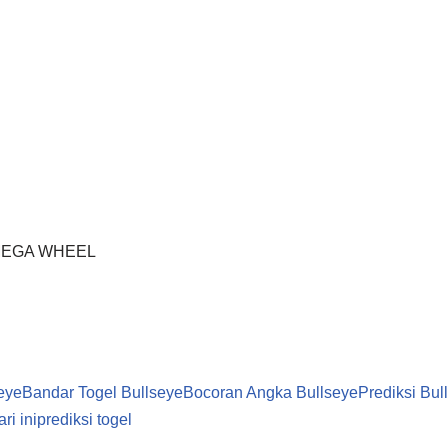
MEGA WHEEL
eye
Bandar Togel Bullseye
Bocoran Angka Bullseye
Prediksi Bul
ri ini
prediksi togel