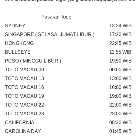
Pasaran Togel
SYDNEY
13:34 WIB
SINGAPORE ( SELASA, JUMAT LIBUR )
17:20 WIB
HONGKONG
22:45 WIB
BULLSEYE
11:55 WIB
PCSO ( MINGGU LIBUR )
19:50 WIB
TOTO MACAU 00
00:00 WIB
TOTO MACAU 13
13:00 WIB
TOTO MACAU 16
16:00 WIB
TOTO MACAU 19
19:00 WIB
TOTO MACAU 22
22:00 WIB
TOTO MACAU 23
23:00 WIB
CALIFORNIA
08:20 WIB
CAROLINA DAY
01:45 WIB