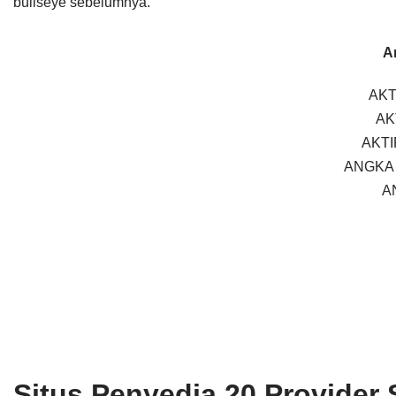
bullseye sebelumnya.
A
AKT
AK
AKTI
ANGKA J
A
Situs Penyedia 20 Provider 