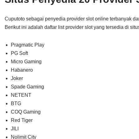
Cuputoto sebagai penyedia provider slot online terbanyak 
Berikut ini adalah daftar list provider slot yang tersedia di situ
Pragmatic Play
PG Soft
Micro Gaming
Habanero
Joker
Spade Gaming
NETENT
BTG
COQ Gaming
Red Tiger
JILI
Nolimit City