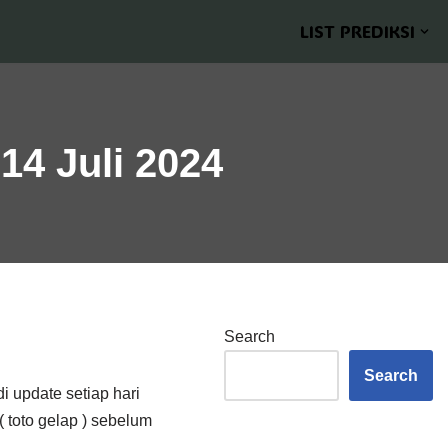
LIST PREDIKSI
14 Juli 2024
Search
Search
i update setiap hari
 toto gelap ) sebelum