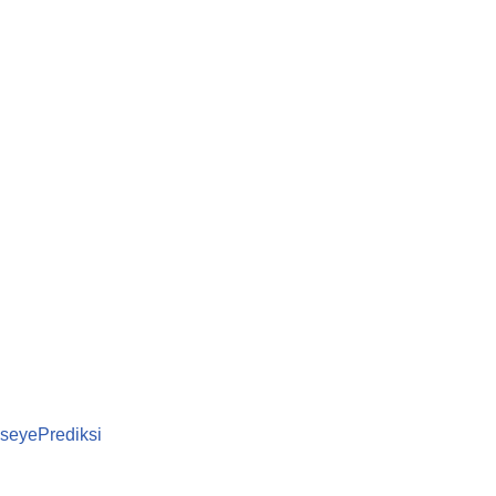
lseye
Prediksi