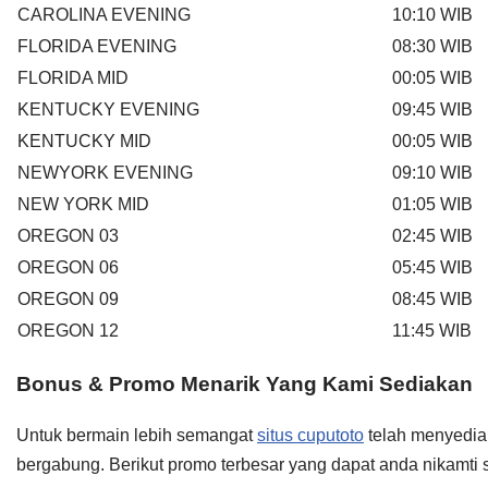
CAROLINA EVENING
10:10 WIB
FLORIDA EVENING
08:30 WIB
FLORIDA MID
00:05 WIB
KENTUCKY EVENING
09:45 WIB
KENTUCKY MID
00:05 WIB
NEWYORK EVENING
09:10 WIB
NEW YORK MID
01:05 WIB
OREGON 03
02:45 WIB
OREGON 06
05:45 WIB
OREGON 09
08:45 WIB
OREGON 12
11:45 WIB
Bonus & Promo Menarik Yang Kami Sediakan
Untuk bermain lebih semangat
situs cuputoto
telah menyediak
bergabung. Berikut promo terbesar yang dapat anda nikamti