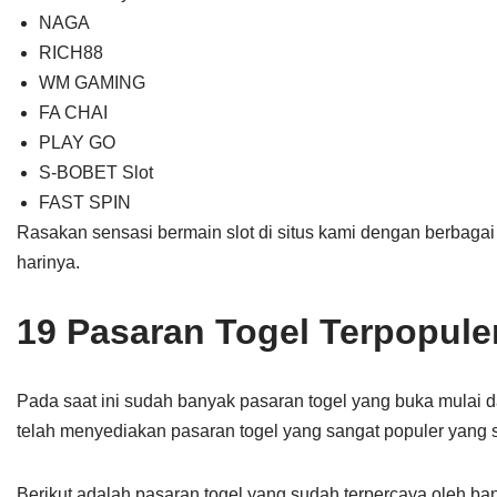
NAGA
RICH88
WM GAMING
FA CHAI
PLAY GO
S-BOBET Slot
FAST SPIN
Rasakan sensasi bermain slot di situs kami dengan berbag
harinya.
19 Pasaran Togel Terpopul
Pada saat ini sudah banyak pasaran togel yang buka mulai d
telah menyediakan pasaran togel yang sangat populer yang s
Berikut adalah pasaran togel yang sudah terpercaya oleh band