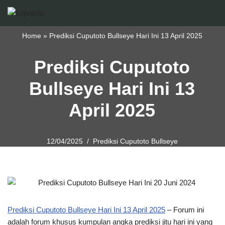
Skip
Home
»
Prediksi Cuputoto Bullseye Hari Ini 13 April 2025
to
content
Prediksi Cuputoto
Bullseye Hari Ini 13
April 2025
12/04/2025
Prediksi Cuputoto Bullseye
Prediksi Cuputoto Bullseye Hari Ini 13 April 2025
– Forum ini
adalah forum khusus kumpulan angka prediksi jitu hari ini yang