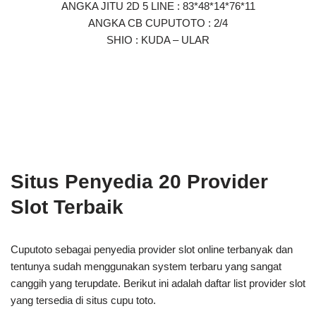
ANGKA JITU 2D 5 LINE : 83*48*14*76*11
ANGKA CB CUPUTOTO : 2/4
SHIO : KUDA – ULAR
Situs Penyedia 20 Provider
Slot Terbaik
Cuputoto sebagai penyedia provider slot online terbanyak dan
tentunya sudah menggunakan system terbaru yang sangat
canggih yang terupdate. Berikut ini adalah daftar list provider slot
yang tersedia di situs cupu toto.