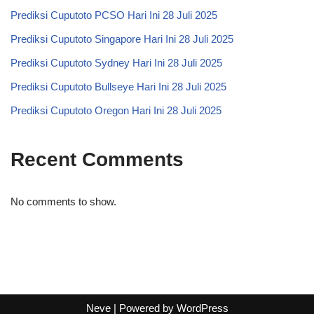
Prediksi Cuputoto PCSO Hari Ini 28 Juli 2025
Prediksi Cuputoto Singapore Hari Ini 28 Juli 2025
Prediksi Cuputoto Sydney Hari Ini 28 Juli 2025
Prediksi Cuputoto Bullseye Hari Ini 28 Juli 2025
Prediksi Cuputoto Oregon Hari Ini 28 Juli 2025
Recent Comments
No comments to show.
Neve
| Powered by
WordPress