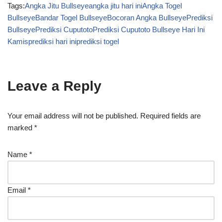
Tags:
Angka Jitu Bullseye
angka jitu hari ini
Angka Togel
Bullseye
Bandar Togel Bullseye
Bocoran Angka Bullseye
Prediksi
Bullseye
Prediksi Cuputoto
Prediksi Cuputoto Bullseye Hari Ini
Kamis
prediksi hari ini
prediksi togel
Leave a Reply
Your email address will not be published.
Required fields are
marked
*
Name
*
Email
*