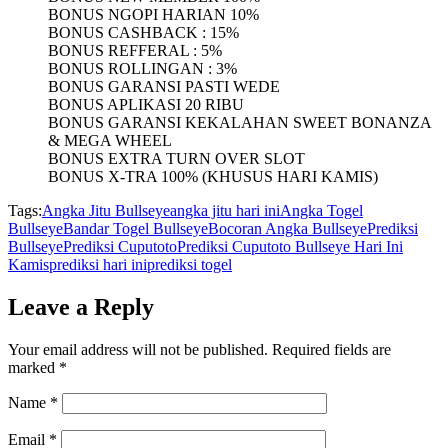
BONUS NGOPI HARIAN 10%
BONUS CASHBACK : 15%
BONUS REFFERAL : 5%
BONUS ROLLINGAN : 3%
BONUS GARANSI PASTI WEDE
BONUS APLIKASI 20 RIBU
BONUS GARANSI KEKALAHAN SWEET BONANZA
& MEGA WHEEL
BONUS EXTRA TURN OVER SLOT
BONUS X-TRA 100% (KHUSUS HARI KAMIS)
Tags:
Angka Jitu Bullseye
angka jitu hari ini
Angka Togel
Bullseye
Bandar Togel Bullseye
Bocoran Angka Bullseye
Prediksi
Bullseye
Prediksi Cuputoto
Prediksi Cuputoto Bullseye Hari Ini
Kamis
prediksi hari ini
prediksi togel
Leave a Reply
Your email address will not be published.
Required fields are
marked
*
Name
*
Email
*