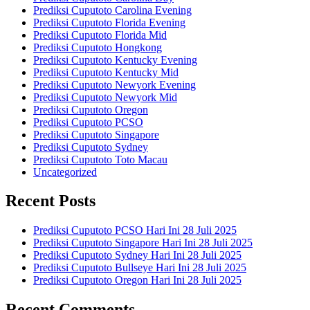
Prediksi Cuputoto Carolina Evening
Prediksi Cuputoto Florida Evening
Prediksi Cuputoto Florida Mid
Prediksi Cuputoto Hongkong
Prediksi Cuputoto Kentucky Evening
Prediksi Cuputoto Kentucky Mid
Prediksi Cuputoto Newyork Evening
Prediksi Cuputoto Newyork Mid
Prediksi Cuputoto Oregon
Prediksi Cuputoto PCSO
Prediksi Cuputoto Singapore
Prediksi Cuputoto Sydney
Prediksi Cuputoto Toto Macau
Uncategorized
Recent Posts
Prediksi Cuputoto PCSO Hari Ini 28 Juli 2025
Prediksi Cuputoto Singapore Hari Ini 28 Juli 2025
Prediksi Cuputoto Sydney Hari Ini 28 Juli 2025
Prediksi Cuputoto Bullseye Hari Ini 28 Juli 2025
Prediksi Cuputoto Oregon Hari Ini 28 Juli 2025
Recent Comments