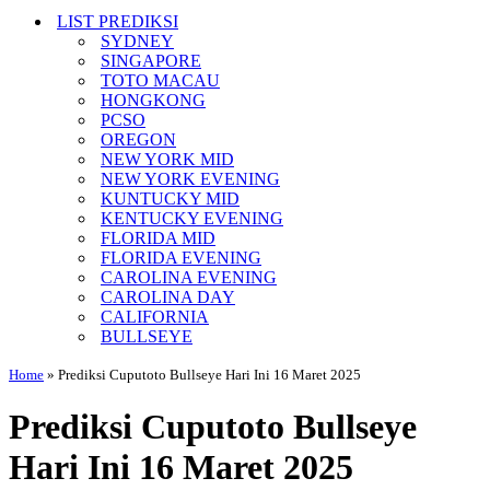
LIST PREDIKSI
SYDNEY
SINGAPORE
TOTO MACAU
HONGKONG
PCSO
OREGON
NEW YORK MID
NEW YORK EVENING
KUNTUCKY MID
KENTUCKY EVENING
FLORIDA MID
FLORIDA EVENING
CAROLINA EVENING
CAROLINA DAY
CALIFORNIA
BULLSEYE
Home
»
Prediksi Cuputoto Bullseye Hari Ini 16 Maret 2025
Prediksi Cuputoto Bullseye
Hari Ini 16 Maret 2025