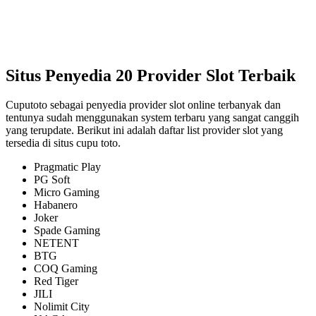
Situs Penyedia 20 Provider Slot Terbaik
Cuputoto sebagai penyedia provider slot online terbanyak dan
tentunya sudah menggunakan system terbaru yang sangat canggih
yang terupdate. Berikut ini adalah daftar list provider slot yang
tersedia di situs cupu toto.
Pragmatic Play
PG Soft
Micro Gaming
Habanero
Joker
Spade Gaming
NETENT
BTG
COQ Gaming
Red Tiger
JILI
Nolimit City