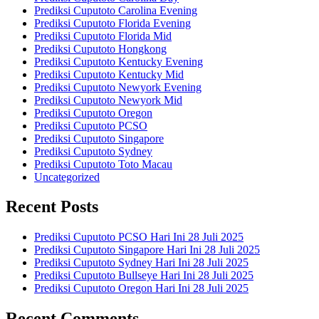
Prediksi Cuputoto Carolina Evening
Prediksi Cuputoto Florida Evening
Prediksi Cuputoto Florida Mid
Prediksi Cuputoto Hongkong
Prediksi Cuputoto Kentucky Evening
Prediksi Cuputoto Kentucky Mid
Prediksi Cuputoto Newyork Evening
Prediksi Cuputoto Newyork Mid
Prediksi Cuputoto Oregon
Prediksi Cuputoto PCSO
Prediksi Cuputoto Singapore
Prediksi Cuputoto Sydney
Prediksi Cuputoto Toto Macau
Uncategorized
Recent Posts
Prediksi Cuputoto PCSO Hari Ini 28 Juli 2025
Prediksi Cuputoto Singapore Hari Ini 28 Juli 2025
Prediksi Cuputoto Sydney Hari Ini 28 Juli 2025
Prediksi Cuputoto Bullseye Hari Ini 28 Juli 2025
Prediksi Cuputoto Oregon Hari Ini 28 Juli 2025
Recent Comments