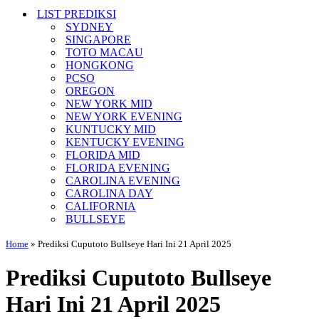
LIST PREDIKSI
SYDNEY
SINGAPORE
TOTO MACAU
HONGKONG
PCSO
OREGON
NEW YORK MID
NEW YORK EVENING
KUNTUCKY MID
KENTUCKY EVENING
FLORIDA MID
FLORIDA EVENING
CAROLINA EVENING
CAROLINA DAY
CALIFORNIA
BULLSEYE
Home
»
Prediksi Cuputoto Bullseye Hari Ini 21 April 2025
Prediksi Cuputoto Bullseye
Hari Ini 21 April 2025