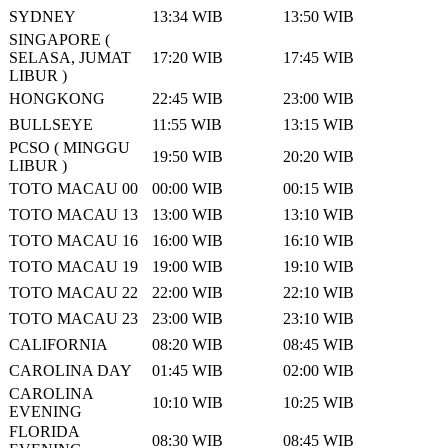
SYDNEY
13:34 WIB
13:50 WIB
SINGAPORE (
SELASA, JUMAT
17:20 WIB
17:45 WIB
LIBUR )
HONGKONG
22:45 WIB
23:00 WIB
BULLSEYE
11:55 WIB
13:15 WIB
PCSO ( MINGGU
19:50 WIB
20:20 WIB
LIBUR )
TOTO MACAU 00
00:00 WIB
00:15 WIB
TOTO MACAU 13
13:00 WIB
13:10 WIB
TOTO MACAU 16
16:00 WIB
16:10 WIB
TOTO MACAU 19
19:00 WIB
19:10 WIB
TOTO MACAU 22
22:00 WIB
22:10 WIB
TOTO MACAU 23
23:00 WIB
23:10 WIB
CALIFORNIA
08:20 WIB
08:45 WIB
CAROLINA DAY
01:45 WIB
02:00 WIB
CAROLINA
10:10 WIB
10:25 WIB
EVENING
FLORIDA
08:30 WIB
08:45 WIB