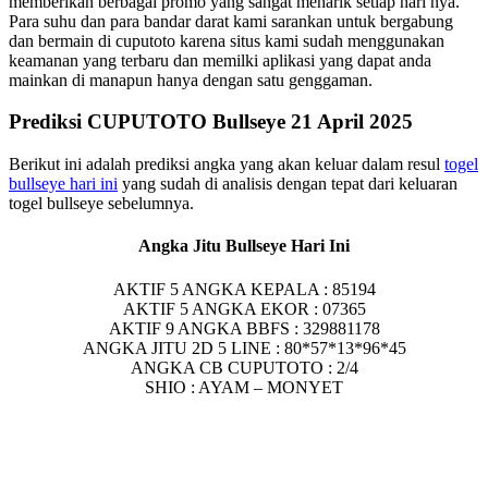
memberikan berbagai promo yang sangat menarik setiap hari nya.
Para suhu dan para bandar darat kami sarankan untuk bergabung
dan bermain di cuputoto karena situs kami sudah menggunakan
keamanan yang terbaru dan memilki aplikasi yang dapat anda
mainkan di manapun hanya dengan satu genggaman.
Prediksi CUPUTOTO Bullseye 21 April 2025
Berikut ini adalah prediksi angka yang akan keluar dalam resul
togel
bullseye hari ini
yang sudah di analisis dengan tepat dari keluaran
togel bullseye sebelumnya.
Angka Jitu Bullseye Hari Ini
AKTIF 5 ANGKA KEPALA : 85194
AKTIF 5 ANGKA EKOR : 07365
AKTIF 9 ANGKA BBFS : 329881178
ANGKA JITU 2D 5 LINE : 80*57*13*96*45
ANGKA CB CUPUTOTO : 2/4
SHIO : AYAM – MONYET