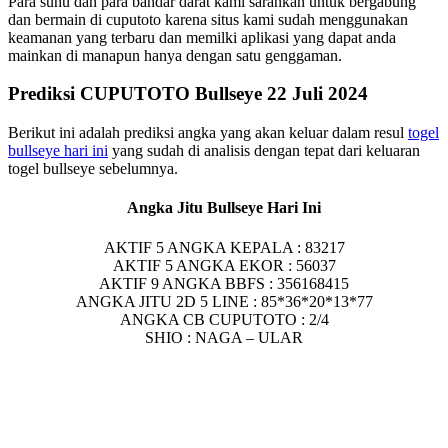
Para suhu dan para bandar darat kami sarankan untuk bergabung
dan bermain di cuputoto karena situs kami sudah menggunakan
keamanan yang terbaru dan memilki aplikasi yang dapat anda
mainkan di manapun hanya dengan satu genggaman.
Prediksi CUPUTOTO Bullseye 22 Juli 2024
Berikut ini adalah prediksi angka yang akan keluar dalam resul
togel
bullseye hari ini
yang sudah di analisis dengan tepat dari keluaran
togel bullseye sebelumnya.
Angka Jitu Bullseye Hari Ini
AKTIF 5 ANGKA KEPALA : 83217
AKTIF 5 ANGKA EKOR : 56037
AKTIF 9 ANGKA BBFS : 356168415
ANGKA JITU 2D 5 LINE : 85*36*20*13*77
ANGKA CB CUPUTOTO : 2/4
SHIO : NAGA – ULAR