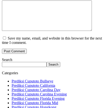
Save my name, email, and website in this browser for the next
time I comment.
Search
Search
Categories
Prediksi Cuputoto Bullseye
Prediksi Cuputoto California
Prediksi Cuputoto Carolina Day
Prediksi Cuputoto Carolina Evening
Prediksi Cuputoto Florida Evening
Prediksi Cuputoto Florida Mid
Prediksi Cuputoto Hongkong