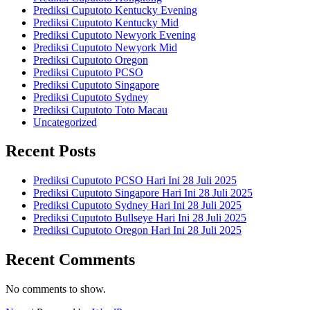
Prediksi Cuputoto Kentucky Evening
Prediksi Cuputoto Kentucky Mid
Prediksi Cuputoto Newyork Evening
Prediksi Cuputoto Newyork Mid
Prediksi Cuputoto Oregon
Prediksi Cuputoto PCSO
Prediksi Cuputoto Singapore
Prediksi Cuputoto Sydney
Prediksi Cuputoto Toto Macau
Uncategorized
Recent Posts
Prediksi Cuputoto PCSO Hari Ini 28 Juli 2025
Prediksi Cuputoto Singapore Hari Ini 28 Juli 2025
Prediksi Cuputoto Sydney Hari Ini 28 Juli 2025
Prediksi Cuputoto Bullseye Hari Ini 28 Juli 2025
Prediksi Cuputoto Oregon Hari Ini 28 Juli 2025
Recent Comments
No comments to show.