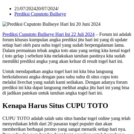
21/07/2024
20/07/2024
Prediksi Cuputoto Bullseye
Prediksi Cuputoto Bullseye Hari Ini 22 Juli 2024
– Forum ini adalah
forum khusus kumpulan angka prediksi jitu hari ini yang di update
setiap hari oleh para suhu togel yang sudah berpengalaman lama.
Dalam permainan tebak angka toto atau yang sering kita kenal togel
( toto gelap ) sebelum kita melakukan taruhan pastinya kita sudah
memiliki prediksi angka yang akan keluar di result togel hari ini.
Untuk mendapatkan angka togel hari ini kita bisa langsung
berkolaborasi angka dengan para suhu suhu di situs cupu toto
melalui livechat yang sudah kami sediakan. Dengan adanya forum
prediksi ini kita dapat langsung melihat angka jitu hari ini yang bisa
di jadikan patokan untuk taruhan angka togel hari ini.
Kenapa Harus Situs CUPU TOTO
CUPU TOTO adalah salah satu situs bandar togel online yang telah
menyediakan lebih dari 20 pasaran togel populer dan akan
memberikan berbagai promo yang sangat menarik setiap hari nya.