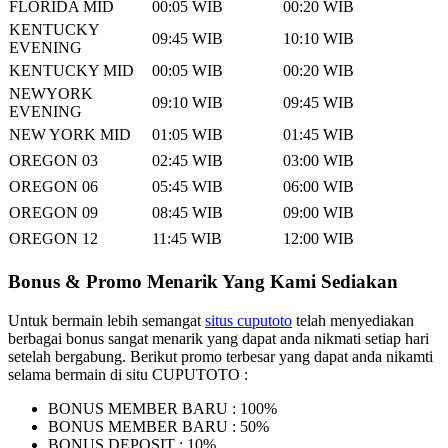
FLORIDA MID
00:05 WIB
00:20 WIB
KENTUCKY
09:45 WIB
10:10 WIB
EVENING
KENTUCKY MID
00:05 WIB
00:20 WIB
NEWYORK
09:10 WIB
09:45 WIB
EVENING
NEW YORK MID
01:05 WIB
01:45 WIB
OREGON 03
02:45 WIB
03:00 WIB
OREGON 06
05:45 WIB
06:00 WIB
OREGON 09
08:45 WIB
09:00 WIB
OREGON 12
11:45 WIB
12:00 WIB
Bonus & Promo Menarik Yang Kami Sediakan
Untuk bermain lebih semangat
situs cuputoto
telah menyediakan
berbagai bonus sangat menarik yang dapat anda nikmati setiap hari
setelah bergabung. Berikut promo terbesar yang dapat anda nikamti
selama bermain di situ CUPUTOTO :
BONUS MEMBER BARU : 100%
BONUS MEMBER BARU : 50%
BONUS DEPOSIT : 10%