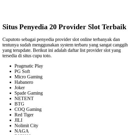
Situs Penyedia 20 Provider Slot Terbaik
Cuputoto sebagai penyedia provider slot online terbanyak dan
tentunya sudah menggunakan system terbaru yang sangat canggih
yang terupdate. Berikut ini adalah daftar list provider slot yang
tersedia di situs cupu toto.
Pragmatic Play
PG Soft
Micro Gaming
Habanero
Joker
Spade Gaming
NETENT
BTG
COQ Gaming
Red Tiger
JILI
Nolimit City
NAGA