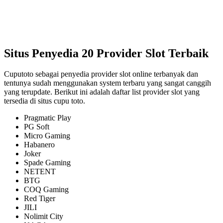
Situs Penyedia 20 Provider Slot Terbaik
Cuputoto sebagai penyedia provider slot online terbanyak dan
tentunya sudah menggunakan system terbaru yang sangat canggih
yang terupdate. Berikut ini adalah daftar list provider slot yang
tersedia di situs cupu toto.
Pragmatic Play
PG Soft
Micro Gaming
Habanero
Joker
Spade Gaming
NETENT
BTG
COQ Gaming
Red Tiger
JILI
Nolimit City