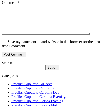
Comment
*
Save my name, email, and website in this browser for the next
time I comment.
Search
Search
Categories
Prediksi Cuputoto Bullseye
Prediksi Cuputoto California
Prediksi Cuputoto Carolina Day
Prediksi Cuputoto Carolina Evening
Prediksi Cuputoto Florida Evening
Prediksi Cuputoto Florida Mid