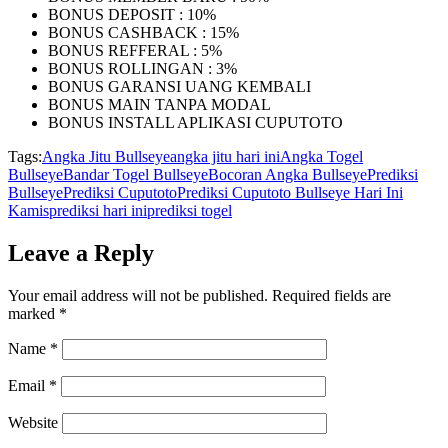
BONUS DEPOSIT : 10%
BONUS CASHBACK : 15%
BONUS REFFERAL : 5%
BONUS ROLLINGAN : 3%
BONUS GARANSI UANG KEMBALI
BONUS MAIN TANPA MODAL
BONUS INSTALL APLIKASI CUPUTOTO
Tags:
Angka Jitu Bullseye
angka jitu hari ini
Angka Togel
Bullseye
Bandar Togel Bullseye
Bocoran Angka Bullseye
Prediksi
Bullseye
Prediksi Cuputoto
Prediksi Cuputoto Bullseye Hari Ini
Kamis
prediksi hari ini
prediksi togel
Leave a Reply
Your email address will not be published.
Required fields are
marked
*
Name
*
Email
*
Website