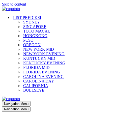
Skip to content
LIST PREDIKSI
SYDNEY
SINGAPORE
TOTO MACAU
HONGKONG
PCSO
OREGON
NEW YORK MID
NEW YORK EVENING
KUNTUCKY MID
KENTUCKY EVENING
FLORIDA MID
FLORIDA EVENING
CAROLINA EVENING
CAROLINA DAY
CALIFORNIA
BULLSEYE
Navigation Menu
Navigation Menu