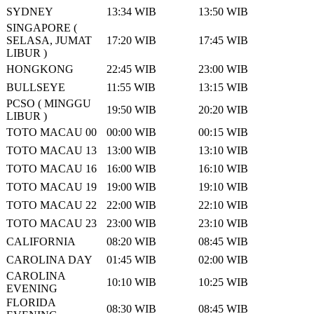
SYDNEY
13:34 WIB
13:50 WIB
SINGAPORE (
SELASA, JUMAT
17:20 WIB
17:45 WIB
LIBUR )
HONGKONG
22:45 WIB
23:00 WIB
BULLSEYE
11:55 WIB
13:15 WIB
PCSO ( MINGGU
19:50 WIB
20:20 WIB
LIBUR )
TOTO MACAU 00
00:00 WIB
00:15 WIB
TOTO MACAU 13
13:00 WIB
13:10 WIB
TOTO MACAU 16
16:00 WIB
16:10 WIB
TOTO MACAU 19
19:00 WIB
19:10 WIB
TOTO MACAU 22
22:00 WIB
22:10 WIB
TOTO MACAU 23
23:00 WIB
23:10 WIB
CALIFORNIA
08:20 WIB
08:45 WIB
CAROLINA DAY
01:45 WIB
02:00 WIB
CAROLINA
10:10 WIB
10:25 WIB
EVENING
FLORIDA
08:30 WIB
08:45 WIB