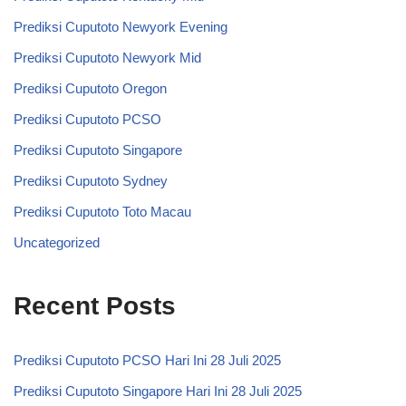
Prediksi Cuputoto Newyork Evening
Prediksi Cuputoto Newyork Mid
Prediksi Cuputoto Oregon
Prediksi Cuputoto PCSO
Prediksi Cuputoto Singapore
Prediksi Cuputoto Sydney
Prediksi Cuputoto Toto Macau
Uncategorized
Recent Posts
Prediksi Cuputoto PCSO Hari Ini 28 Juli 2025
Prediksi Cuputoto Singapore Hari Ini 28 Juli 2025