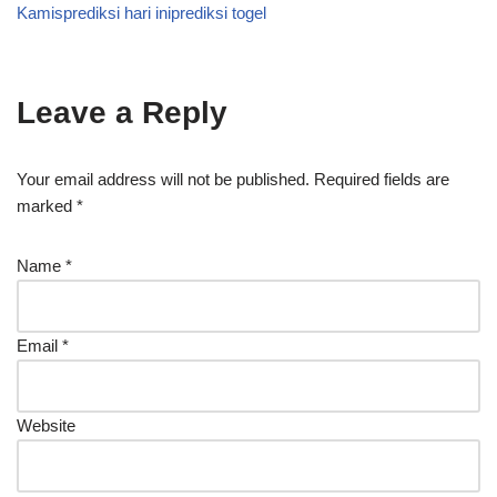
Kamis
prediksi hari ini
prediksi togel
Leave a Reply
Your email address will not be published.
Required fields are
marked
*
Name
*
Email
*
Website