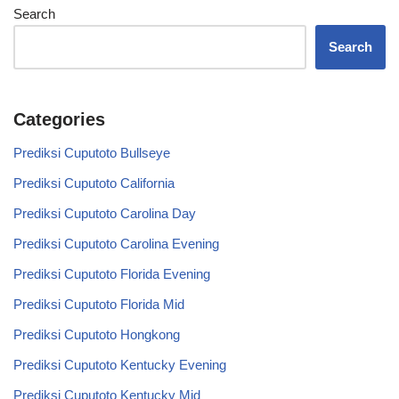
Search
Search
Categories
Prediksi Cuputoto Bullseye
Prediksi Cuputoto California
Prediksi Cuputoto Carolina Day
Prediksi Cuputoto Carolina Evening
Prediksi Cuputoto Florida Evening
Prediksi Cuputoto Florida Mid
Prediksi Cuputoto Hongkong
Prediksi Cuputoto Kentucky Evening
Prediksi Cuputoto Kentucky Mid