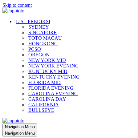
Skip to content
LIST PREDIKSI
SYDNEY
SINGAPORE
TOTO MACAU
HONGKONG
PCSO
OREGON
NEW YORK MID
NEW YORK EVENING
KUNTUCKY MID
KENTUCKY EVENING
FLORIDA MID
FLORIDA EVENING
CAROLINA EVENING
CAROLINA DAY
CALIFORNIA
BULLSEYE
Navigation Menu
Navigation Menu