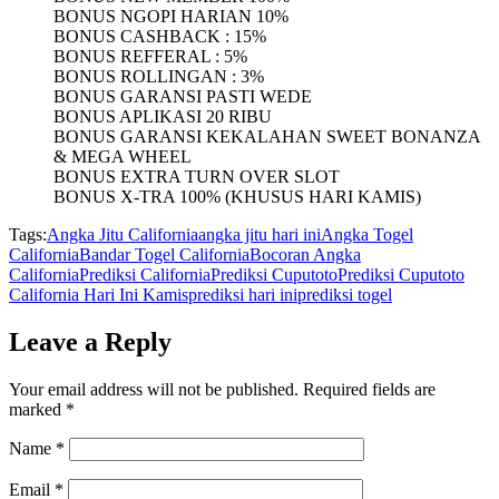
BONUS NGOPI HARIAN 10%
BONUS CASHBACK : 15%
BONUS REFFERAL : 5%
BONUS ROLLINGAN : 3%
BONUS GARANSI PASTI WEDE
BONUS APLIKASI 20 RIBU
BONUS GARANSI KEKALAHAN SWEET BONANZA
& MEGA WHEEL
BONUS EXTRA TURN OVER SLOT
BONUS X-TRA 100% (KHUSUS HARI KAMIS)
Tags:
Angka Jitu California
angka jitu hari ini
Angka Togel
California
Bandar Togel California
Bocoran Angka
California
Prediksi California
Prediksi Cuputoto
Prediksi Cuputoto
California Hari Ini Kamis
prediksi hari ini
prediksi togel
Leave a Reply
Your email address will not be published.
Required fields are
marked
*
Name
*
Email
*