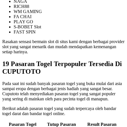
NAGA
RICH88
WM GAMING
FA CHAI
PLAY GO
S-BOBET Slot
FAST SPIN
Rasakan sensasi bermain slot di situs kami dengan berbagai provider
slot yang sangat menarik dan mudah mendapatkan kemenangan
setiap harinya.
19 Pasaran Togel Terpopuler Tersedia Di
CUPUTOTO
Pada saat ini sudah banyak pasaran togel yang buka mulai dari asia
sampai eropa dengan berbagai jenis hadiah yang sangat besar.
Cuputoto telah menyediakan pasaran togel yang sangat populer
yang sering di mainkan oleh para pecinta togel di manapun.
Berikut adalah pasaran togel yang sudah terpercaya oleh bandar
togel darat dan bandar togel online.
Pasaran Togel
Tutup Pasaran
Result Pasaran