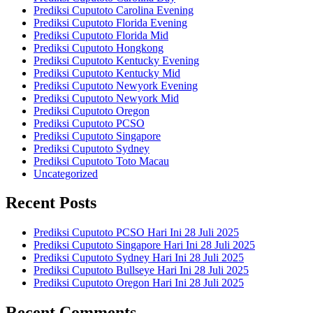
Prediksi Cuputoto Carolina Evening
Prediksi Cuputoto Florida Evening
Prediksi Cuputoto Florida Mid
Prediksi Cuputoto Hongkong
Prediksi Cuputoto Kentucky Evening
Prediksi Cuputoto Kentucky Mid
Prediksi Cuputoto Newyork Evening
Prediksi Cuputoto Newyork Mid
Prediksi Cuputoto Oregon
Prediksi Cuputoto PCSO
Prediksi Cuputoto Singapore
Prediksi Cuputoto Sydney
Prediksi Cuputoto Toto Macau
Uncategorized
Recent Posts
Prediksi Cuputoto PCSO Hari Ini 28 Juli 2025
Prediksi Cuputoto Singapore Hari Ini 28 Juli 2025
Prediksi Cuputoto Sydney Hari Ini 28 Juli 2025
Prediksi Cuputoto Bullseye Hari Ini 28 Juli 2025
Prediksi Cuputoto Oregon Hari Ini 28 Juli 2025
Recent Comments