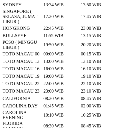
SYDNEY
13:34 WIB
13:50 WIB
SINGAPORE (
SELASA, JUMAT
17:20 WIB
17:45 WIB
LIBUR )
HONGKONG
22:45 WIB
23:00 WIB
BULLSEYE
11:55 WIB
13:15 WIB
PCSO ( MINGGU
19:50 WIB
20:20 WIB
LIBUR )
TOTO MACAU 00
00:00 WIB
00:15 WIB
TOTO MACAU 13
13:00 WIB
13:10 WIB
TOTO MACAU 16
16:00 WIB
16:10 WIB
TOTO MACAU 19
19:00 WIB
19:10 WIB
TOTO MACAU 22
22:00 WIB
22:10 WIB
TOTO MACAU 23
23:00 WIB
23:10 WIB
CALIFORNIA
08:20 WIB
08:45 WIB
CAROLINA DAY
01:45 WIB
02:00 WIB
CAROLINA
10:10 WIB
10:25 WIB
EVENING
FLORIDA
08:30 WIB
08:45 WIB