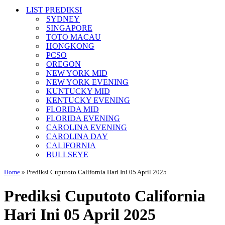
LIST PREDIKSI
SYDNEY
SINGAPORE
TOTO MACAU
HONGKONG
PCSO
OREGON
NEW YORK MID
NEW YORK EVENING
KUNTUCKY MID
KENTUCKY EVENING
FLORIDA MID
FLORIDA EVENING
CAROLINA EVENING
CAROLINA DAY
CALIFORNIA
BULLSEYE
Home
»
Prediksi Cuputoto California Hari Ini 05 April 2025
Prediksi Cuputoto California
Hari Ini 05 April 2025