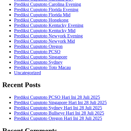
Prediksi Cuputoto Carolina Evening
Prediksi Cuputoto Florida Evening
Prediksi Cuputoto Florida Mid
Prediksi Cuputoto Hongkong
Prediksi Cuputoto Kentucky Evening
Prediksi Cuputoto Kentucky Mid
Prediksi Cuputoto Newyork Evening
Prediksi Cuputoto Newyork Mid
Prediksi Cuputoto Oregon
Prediksi Cuputoto PCSO
Prediksi Cuputoto Singapore
Prediksi Cuputoto Sydney
Prediksi Cuputoto Toto Macau
Uncategorized
Recent Posts
Prediksi Cuputoto PCSO Hari Ini 28 Juli 2025
Prediksi Cuputoto Singapore Hari Ini 28 Juli 2025
Prediksi Cuputoto Sydney Hari Ini 28 Juli 2025
Prediksi Cuputoto Bullseye Hari Ini 28 Juli 2025
Prediksi Cuputoto Oregon Hari Ini 28 Juli 2025
Recent Comments