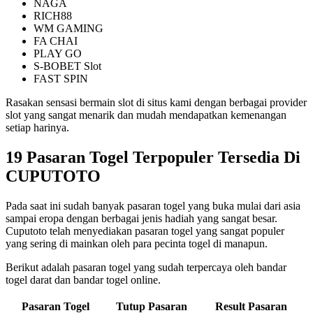
NAGA
RICH88
WM GAMING
FA CHAI
PLAY GO
S-BOBET Slot
FAST SPIN
Rasakan sensasi bermain slot di situs kami dengan berbagai provider
slot yang sangat menarik dan mudah mendapatkan kemenangan
setiap harinya.
19 Pasaran Togel Terpopuler Tersedia Di
CUPUTOTO
Pada saat ini sudah banyak pasaran togel yang buka mulai dari asia
sampai eropa dengan berbagai jenis hadiah yang sangat besar.
Cuputoto telah menyediakan pasaran togel yang sangat populer
yang sering di mainkan oleh para pecinta togel di manapun.
Berikut adalah pasaran togel yang sudah terpercaya oleh bandar
togel darat dan bandar togel online.
Pasaran Togel
Tutup Pasaran
Result Pasaran