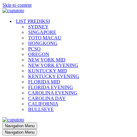
Skip to content
LIST PREDIKSI
SYDNEY
SINGAPORE
TOTO MACAU
HONGKONG
PCSO
OREGON
NEW YORK MID
NEW YORK EVENING
KUNTUCKY MID
KENTUCKY EVENING
FLORIDA MID
FLORIDA EVENING
CAROLINA EVENING
CAROLINA DAY
CALIFORNIA
BULLSEYE
Navigation Menu
Navigation Menu