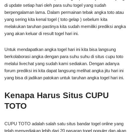
di update setiap hari oleh para suhu togel yang sudah
berpengalaman lama. Dalam permainan tebak angka toto atau
yang sering kita kenal togel ( toto gelap ) sebelum kita
melakukan taruhan pastinya kita sudah memiliki prediksi angka
yang akan keluar di result togel hari ini.
Untuk mendapatkan angka togel hari ini kita bisa langsung
berkolaborasi angka dengan para suhu suhu di situs cupu toto
melalui livechat yang sudah kami sediakan. Dengan adanya
forum prediksi ini kita dapat langsung melihat angka jitu hari ini
yang bisa di jadikan patokan untuk taruhan angka togel hari ini.
Kenapa Harus Situs CUPU
TOTO
CUPU TOTO adalah salah satu situs bandar togel online yang
telah menyediakan lebih dari 20 pasaran togel populer dan akan