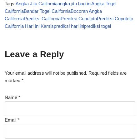
Tags:
Angka Jitu California
angka jitu hari ini
Angka Togel
California
Bandar Togel California
Bocoran Angka
California
Prediksi California
Prediksi Cuputoto
Prediksi Cuputoto
California Hari Ini Kamis
prediksi hari ini
prediksi togel
Leave a Reply
Your email address will not be published.
Required fields are
marked
*
Name
*
Email
*