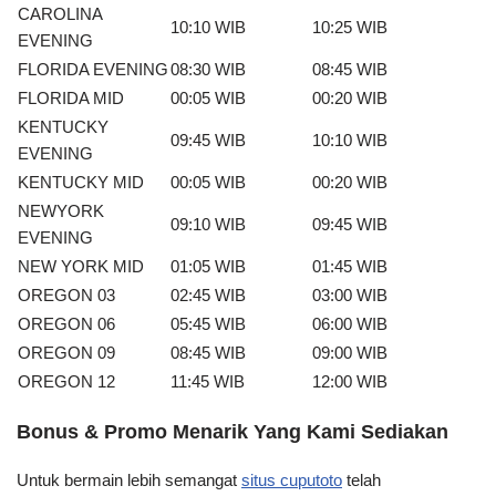
CAROLINA
10:10 WIB
10:25 WIB
EVENING
FLORIDA EVENING
08:30 WIB
08:45 WIB
FLORIDA MID
00:05 WIB
00:20 WIB
KENTUCKY
09:45 WIB
10:10 WIB
EVENING
KENTUCKY MID
00:05 WIB
00:20 WIB
NEWYORK
09:10 WIB
09:45 WIB
EVENING
NEW YORK MID
01:05 WIB
01:45 WIB
OREGON 03
02:45 WIB
03:00 WIB
OREGON 06
05:45 WIB
06:00 WIB
OREGON 09
08:45 WIB
09:00 WIB
OREGON 12
11:45 WIB
12:00 WIB
Bonus & Promo Menarik Yang Kami Sediakan
Untuk bermain lebih semangat
situs cuputoto
telah