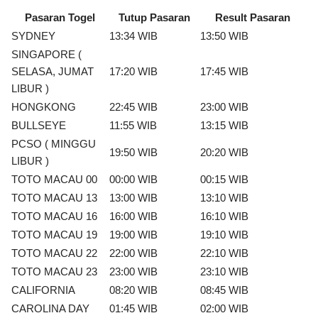
Pasaran Togel
Tutup Pasaran
Result Pasaran
SYDNEY
13:34 WIB
13:50 WIB
SINGAPORE (
SELASA, JUMAT
17:20 WIB
17:45 WIB
LIBUR )
HONGKONG
22:45 WIB
23:00 WIB
BULLSEYE
11:55 WIB
13:15 WIB
PCSO ( MINGGU
19:50 WIB
20:20 WIB
LIBUR )
TOTO MACAU 00
00:00 WIB
00:15 WIB
TOTO MACAU 13
13:00 WIB
13:10 WIB
TOTO MACAU 16
16:00 WIB
16:10 WIB
TOTO MACAU 19
19:00 WIB
19:10 WIB
TOTO MACAU 22
22:00 WIB
22:10 WIB
TOTO MACAU 23
23:00 WIB
23:10 WIB
CALIFORNIA
08:20 WIB
08:45 WIB
CAROLINA DAY
01:45 WIB
02:00 WIB