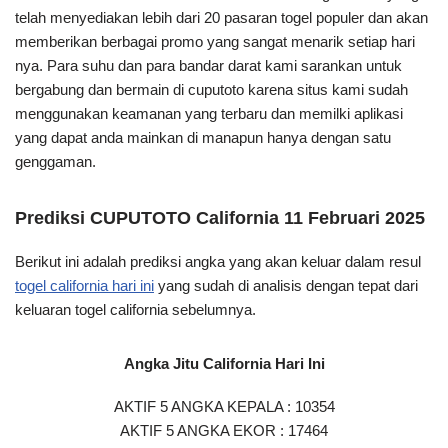
telah menyediakan lebih dari 20 pasaran togel populer dan akan
memberikan berbagai promo yang sangat menarik setiap hari
nya. Para suhu dan para bandar darat kami sarankan untuk
bergabung dan bermain di cuputoto karena situs kami sudah
menggunakan keamanan yang terbaru dan memilki aplikasi
yang dapat anda mainkan di manapun hanya dengan satu
genggaman.
Prediksi CUPUTOTO California 11 Februari 2025
Berikut ini adalah prediksi angka yang akan keluar dalam resul
togel california hari ini
yang sudah di analisis dengan tepat dari
keluaran togel california sebelumnya.
Angka Jitu California Hari Ini
AKTIF 5 ANGKA KEPALA : 10354
AKTIF 5 ANGKA EKOR : 17464