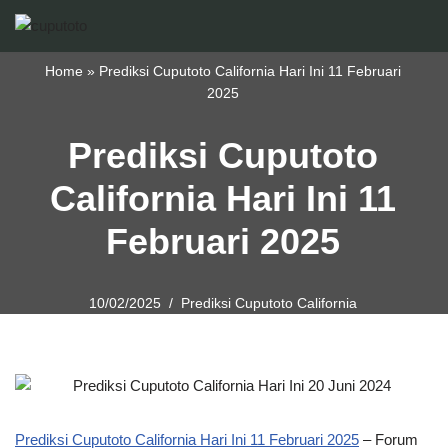
Skip
Home
»
Prediksi Cuputoto California Hari Ini 11 Februari
to
2025
content
Prediksi Cuputoto
California Hari Ini 11
Februari 2025
10/02/2025
Prediksi Cuputoto California
Prediksi Cuputoto California Hari Ini 11 Februari 2025
– Forum