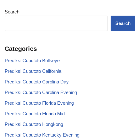
Search
Search
Categories
Prediksi Cuputoto Bullseye
Prediksi Cuputoto California
Prediksi Cuputoto Carolina Day
Prediksi Cuputoto Carolina Evening
Prediksi Cuputoto Florida Evening
Prediksi Cuputoto Florida Mid
Prediksi Cuputoto Hongkong
Prediksi Cuputoto Kentucky Evening