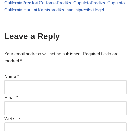
California
Prediksi California
Prediksi Cuputoto
Prediksi Cuputoto
California Hari Ini Kamis
prediksi hari ini
prediksi togel
Leave a Reply
Your email address will not be published.
Required fields are
marked
*
Name
*
Email
*
Website