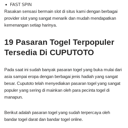
FAST SPIN
Rasakan sensasi bermain slot di situs kami dengan berbagai
provider slot yang sangat menarik dan mudah mendapatkan
kemenangan setiap harinya.
19 Pasaran Togel Terpopuler
Tersedia Di CUPUTOTO
Pada saat ini sudah banyak pasaran togel yang buka mulai dari
asia sampai eropa dengan berbagai jenis hadiah yang sangat
besar. Cuputoto telah menyediakan pasaran togel yang sangat
populer yang sering di mainkan oleh para pecinta togel di
manapun.
Berikut adalah pasaran togel yang sudah terpercaya oleh
bandar togel darat dan bandar togel online.