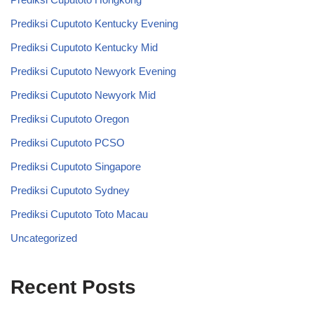
Prediksi Cuputoto Kentucky Evening
Prediksi Cuputoto Kentucky Mid
Prediksi Cuputoto Newyork Evening
Prediksi Cuputoto Newyork Mid
Prediksi Cuputoto Oregon
Prediksi Cuputoto PCSO
Prediksi Cuputoto Singapore
Prediksi Cuputoto Sydney
Prediksi Cuputoto Toto Macau
Uncategorized
Recent Posts