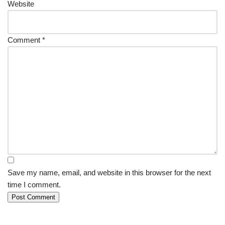
Website
Comment
*
Save my name, email, and website in this browser for the next
time I comment.