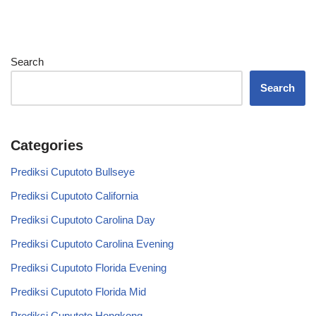
Search
Search
Categories
Prediksi Cuputoto Bullseye
Prediksi Cuputoto California
Prediksi Cuputoto Carolina Day
Prediksi Cuputoto Carolina Evening
Prediksi Cuputoto Florida Evening
Prediksi Cuputoto Florida Mid
Prediksi Cuputoto Hongkong