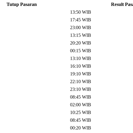
Tutup Pasaran
Result Pas
13:50 WIB
17:45 WIB
23:00 WIB
13:15 WIB
20:20 WIB
00:15 WIB
13:10 WIB
16:10 WIB
19:10 WIB
22:10 WIB
23:10 WIB
08:45 WIB
02:00 WIB
10:25 WIB
08:45 WIB
00:20 WIB