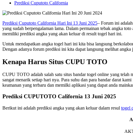
Prediksi Cuputoto California
Prediksi Cuputoto California Hari Ini 13 Juni 2025
– Forum ini adalah
yang sudah berpengalaman lama. Dalam permainan tebak angka toto ata
memiliki prediksi angka yang akan keluar di result togel hari ini.
Untuk mendapatkan angka togel hari ini kita bisa langsung berkolabor
Dengan adanya forum prediksi ini kita dapat langsung melihat angka jit
Kenapa Harus Situs CUPU TOTO
CUPU TOTO adalah salah satu situs bandar togel online yang telah 
sangat menarik setiap hari nya. Para suhu dan para bandar darat ka
keamanan yang terbaru dan memilki aplikasi yang dapat anda maink
Prediksi CUPUTOTO California 13 Juni 2025
Berikut ini adalah prediksi angka yang akan keluar dalam resul
togel c
A
AKT