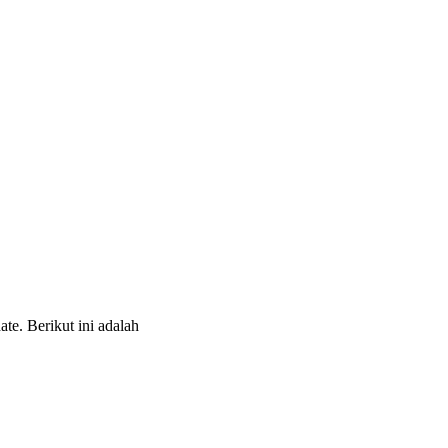
te. Berikut ini adalah