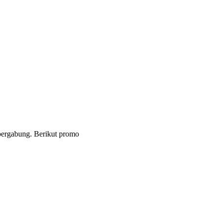
 bergabung. Berikut promo