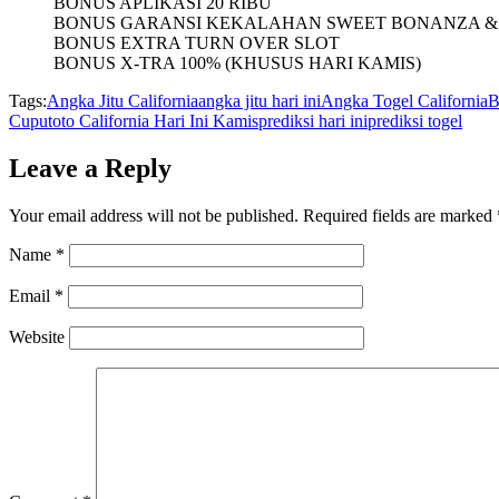
BONUS APLIKASI 20 RIBU
BONUS GARANSI KEKALAHAN SWEET BONANZA &
BONUS EXTRA TURN OVER SLOT
BONUS X-TRA 100% (KHUSUS HARI KAMIS)
Tags:
Angka Jitu California
angka jitu hari ini
Angka Togel California
B
Cuputoto California Hari Ini Kamis
prediksi hari ini
prediksi togel
Leave a Reply
Your email address will not be published.
Required fields are marked
Name
*
Email
*
Website