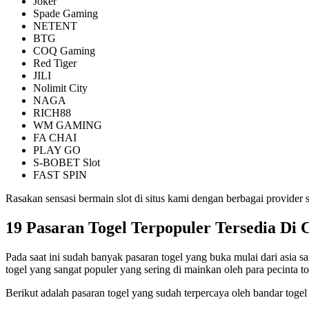
Joker
Spade Gaming
NETENT
BTG
COQ Gaming
Red Tiger
JILI
Nolimit City
NAGA
RICH88
WM GAMING
FA CHAI
PLAY GO
S-BOBET Slot
FAST SPIN
Rasakan sensasi bermain slot di situs kami dengan berbagai provide
19 Pasaran Togel Terpopuler Tersedia 
Pada saat ini sudah banyak pasaran togel yang buka mulai dari asia 
togel yang sangat populer yang sering di mainkan oleh para pecinta t
Berikut adalah pasaran togel yang sudah terpercaya oleh bandar togel 