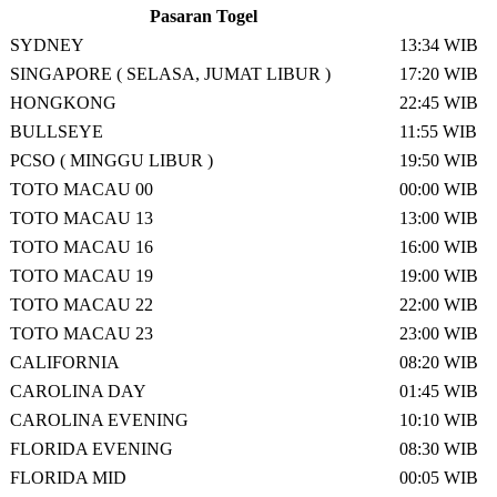
Pasaran Togel
SYDNEY
13:34 WIB
SINGAPORE ( SELASA, JUMAT LIBUR )
17:20 WIB
HONGKONG
22:45 WIB
BULLSEYE
11:55 WIB
PCSO ( MINGGU LIBUR )
19:50 WIB
TOTO MACAU 00
00:00 WIB
TOTO MACAU 13
13:00 WIB
TOTO MACAU 16
16:00 WIB
TOTO MACAU 19
19:00 WIB
TOTO MACAU 22
22:00 WIB
TOTO MACAU 23
23:00 WIB
CALIFORNIA
08:20 WIB
CAROLINA DAY
01:45 WIB
CAROLINA EVENING
10:10 WIB
FLORIDA EVENING
08:30 WIB
FLORIDA MID
00:05 WIB