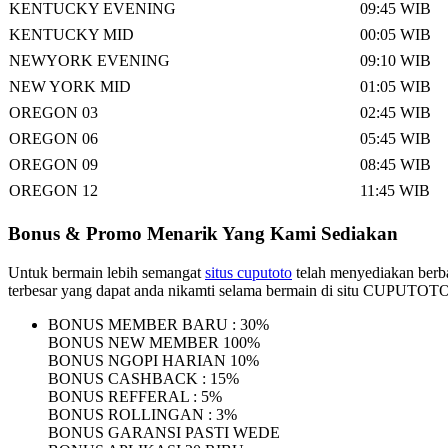
KENTUCKY EVENING
09:45 WIB
KENTUCKY MID
00:05 WIB
NEWYORK EVENING
09:10 WIB
NEW YORK MID
01:05 WIB
OREGON 03
02:45 WIB
OREGON 06
05:45 WIB
OREGON 09
08:45 WIB
OREGON 12
11:45 WIB
Bonus & Promo Menarik Yang Kami Sediakan
Untuk bermain lebih semangat
situs cuputoto
telah menyediakan berba
terbesar yang dapat anda nikamti selama bermain di situ CUPUTOTO
BONUS MEMBER BARU : 30%
BONUS NEW MEMBER 100%
BONUS NGOPI HARIAN 10%
BONUS CASHBACK : 15%
BONUS REFFERAL : 5%
BONUS ROLLINGAN : 3%
BONUS GARANSI PASTI WEDE