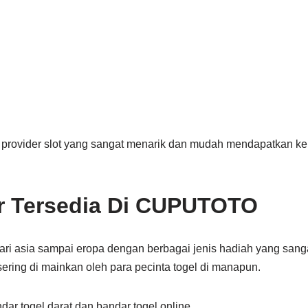
ai provider slot yang sangat menarik dan mudah mendapatkan 
er Tersedia Di CUPUTOTO
ari asia sampai eropa dengan berbagai jenis hadiah yang sang
ering di mainkan oleh para pecinta togel di manapun.
ar togel darat dan bandar togel online.