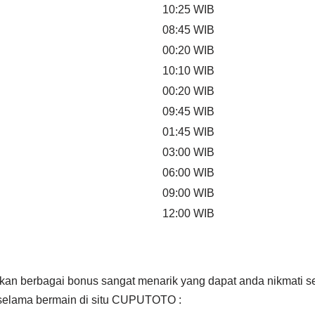
10:25 WIB
08:45 WIB
00:20 WIB
10:10 WIB
00:20 WIB
09:45 WIB
01:45 WIB
03:00 WIB
06:00 WIB
09:00 WIB
12:00 WIB
an berbagai bonus sangat menarik yang dapat anda nikmati set
 selama bermain di situ CUPUTOTO :