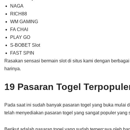
NAGA
RICH88
WM GAMING
FA CHAI
PLAY GO
S-BOBET Slot
FAST SPIN
Rasakan sensasi bermain slot di situs kami dengan berbag
harinya.
19 Pasaran Togel Terpopul
Pada saat ini sudah banyak pasaran togel yang buka mulai d
telah menyediakan pasaran togel yang sangat populer yang s
Berikut adalah pasaran togel yang sudah terpercaya oleh band