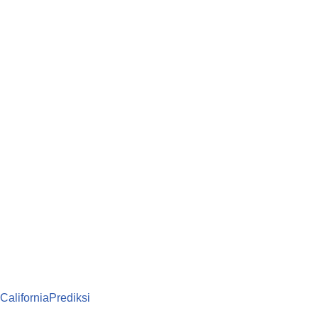
 California
Prediksi