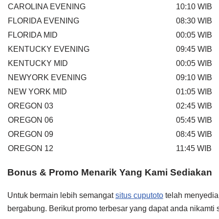
CAROLINA EVENING
10:10 WIB
FLORIDA EVENING
08:30 WIB
FLORIDA MID
00:05 WIB
KENTUCKY EVENING
09:45 WIB
KENTUCKY MID
00:05 WIB
NEWYORK EVENING
09:10 WIB
NEW YORK MID
01:05 WIB
OREGON 03
02:45 WIB
OREGON 06
05:45 WIB
OREGON 09
08:45 WIB
OREGON 12
11:45 WIB
Bonus & Promo Menarik Yang Kami Sediakan
Untuk bermain lebih semangat
situs cuputoto
telah menyediak
bergabung. Berikut promo terbesar yang dapat anda nikamti