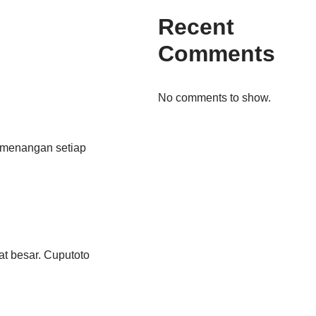
Recent
Comments
No comments to show.
kemenangan setiap
at besar. Cuputoto