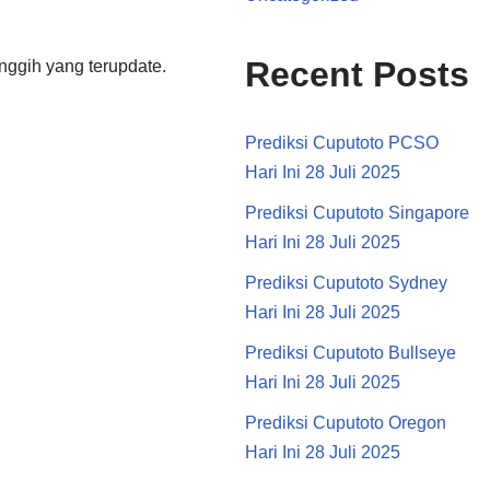
Recent Posts
nggih yang terupdate.
Prediksi Cuputoto PCSO
Hari Ini 28 Juli 2025
Prediksi Cuputoto Singapore
Hari Ini 28 Juli 2025
Prediksi Cuputoto Sydney
Hari Ini 28 Juli 2025
Prediksi Cuputoto Bullseye
Hari Ini 28 Juli 2025
Prediksi Cuputoto Oregon
Hari Ini 28 Juli 2025