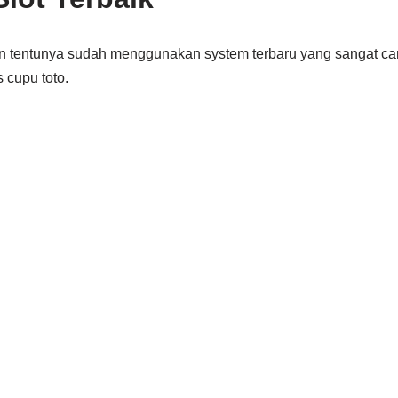
dan tentunya sudah menggunakan system terbaru yang sangat ca
s cupu toto.