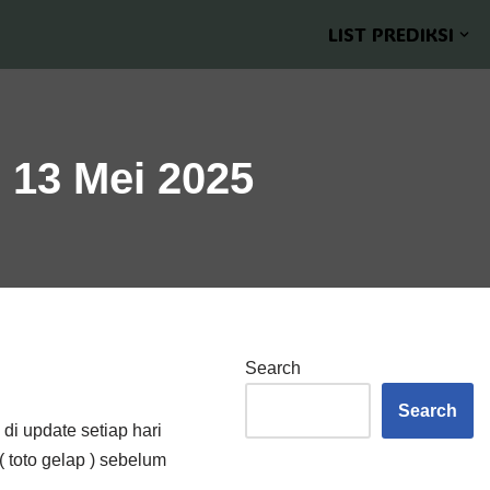
LIST PREDIKSI
i 13 Mei 2025
Search
Search
di update setiap hari
 toto gelap ) sebelum