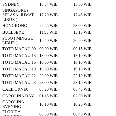
SYDNEY
13:34 WIB
13:50 WIB
SINGAPORE (
SELASA, JUMAT
17:20 WIB
17:45 WIB
LIBUR )
HONGKONG
22:45 WIB
23:00 WIB
BULLSEYE
11:55 WIB
13:15 WIB
PCSO ( MINGGU
19:50 WIB
20:20 WIB
LIBUR )
TOTO MACAU 00
00:00 WIB
00:15 WIB
TOTO MACAU 13
13:00 WIB
13:10 WIB
TOTO MACAU 16
16:00 WIB
16:10 WIB
TOTO MACAU 19
19:00 WIB
19:10 WIB
TOTO MACAU 22
22:00 WIB
22:10 WIB
TOTO MACAU 23
23:00 WIB
23:10 WIB
CALIFORNIA
08:20 WIB
08:45 WIB
CAROLINA DAY
01:45 WIB
02:00 WIB
CAROLINA
10:10 WIB
10:25 WIB
EVENING
FLORIDA
08:30 WIB
08:45 WIB