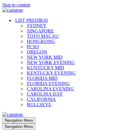
Skip to content
LIST PREDIKSI
SYDNEY
SINGAPORE
TOTO MACAU
HONGKONG
PCSO
OREGON
NEW YORK MID
NEW YORK EVENING
KUNTUCKY MID
KENTUCKY EVENING
FLORIDA MID
FLORIDA EVENING
CAROLINA EVENING
CAROLINA DAY
CALIFORNIA
BULLSEYE
Navigation Menu
Navigation Menu