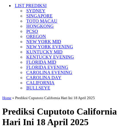
LIST PREDIKSI
SYDNEY
SINGAPORE
TOTO MACAU
HONGKONG
PCSO
OREGON
NEW YORK MID
NEW YORK EVENING
KUNTUCKY MID
KENTUCKY EVENING
FLORIDA MID
FLORIDA EVENING
CAROLINA EVENING
CAROLINA DAY
CALIFORNIA
BULLSEYE
Home
»
Prediksi Cuputoto California Hari Ini 18 April 2025
Prediksi Cuputoto California
Hari Ini 18 April 2025