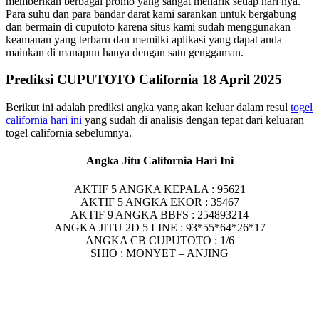
memberikan berbagai promo yang sangat menarik setiap hari nya.
Para suhu dan para bandar darat kami sarankan untuk bergabung
dan bermain di cuputoto karena situs kami sudah menggunakan
keamanan yang terbaru dan memilki aplikasi yang dapat anda
mainkan di manapun hanya dengan satu genggaman.
Prediksi CUPUTOTO California 18 April 2025
Berikut ini adalah prediksi angka yang akan keluar dalam resul
togel
california hari ini
yang sudah di analisis dengan tepat dari keluaran
togel california sebelumnya.
Angka Jitu California Hari Ini
AKTIF 5 ANGKA KEPALA : 95621
AKTIF 5 ANGKA EKOR : 35467
AKTIF 9 ANGKA BBFS : 254893214
ANGKA JITU 2D 5 LINE : 93*55*64*26*17
ANGKA CB CUPUTOTO : 1/6
SHIO : MONYET – ANJING