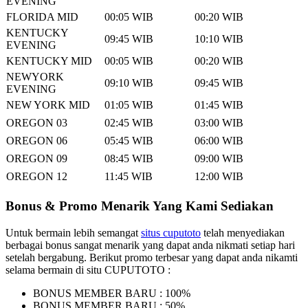
EVENING
FLORIDA MID
00:05 WIB
00:20 WIB
KENTUCKY
09:45 WIB
10:10 WIB
EVENING
KENTUCKY MID
00:05 WIB
00:20 WIB
NEWYORK
09:10 WIB
09:45 WIB
EVENING
NEW YORK MID
01:05 WIB
01:45 WIB
OREGON 03
02:45 WIB
03:00 WIB
OREGON 06
05:45 WIB
06:00 WIB
OREGON 09
08:45 WIB
09:00 WIB
OREGON 12
11:45 WIB
12:00 WIB
Bonus & Promo Menarik Yang Kami Sediakan
Untuk bermain lebih semangat
situs cuputoto
telah menyediakan
berbagai bonus sangat menarik yang dapat anda nikmati setiap hari
setelah bergabung. Berikut promo terbesar yang dapat anda nikamti
selama bermain di situ CUPUTOTO :
BONUS MEMBER BARU : 100%
BONUS MEMBER BARU : 50%