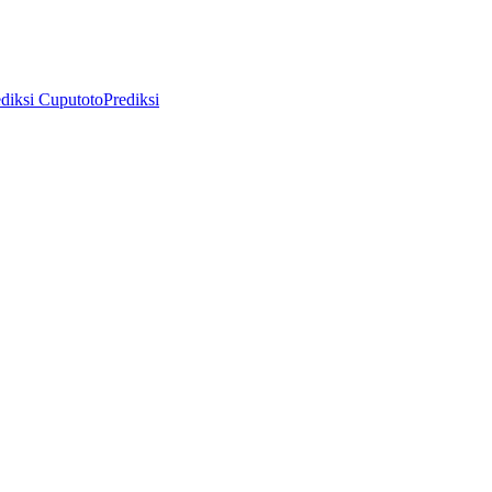
ediksi Cuputoto
Prediksi