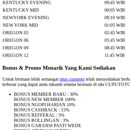
KENTUCKY EVENING
09:45 WIB
KENTUCKY MID
00:05 WIB
NEWYORK EVENING
09:10 WIB
NEW YORK MID
01:05 WIB
OREGON 03
02:45 WIB
OREGON 06
05:45 WIB
OREGON 09
08:45 WIB
OREGON 12
11:45 WIB
Bonus & Promo Menarik Yang Kami Sediakan
Untuk bermain lebih semangat
situs cuputoto
telah menyediakan berba
terbesar yang dapat anda nikamti selama bermain di situ CUPUTOTO
BONUS MEMBER BARU : 30%
BONUS NEW MEMBER 100%
BONUS NGOPI HARIAN 10%
BONUS CASHBACK : 15%
BONUS REFFERAL : 5%
BONUS ROLLINGAN : 3%
BONUS GARANSI PASTI WEDE