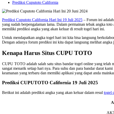
Prediksi Cuputoto California
Prediksi Cuputoto California Hari Ini 19 Juli 2025
– Forum ini adalah 
yang sudah berpengalaman lama. Dalam permainan tebak angka toto ata
memiliki prediksi angka yang akan keluar di result togel hari ini.
Untuk mendapatkan angka togel hari ini kita bisa langsung berkolabor
Dengan adanya forum prediksi ini kita dapat langsung melihat angka jit
Kenapa Harus Situs CUPU TOTO
CUPU TOTO adalah salah satu situs bandar togel online yang telah 
sangat menarik setiap hari nya. Para suhu dan para bandar darat ka
keamanan yang terbaru dan memilki aplikasi yang dapat anda maink
Prediksi CUPUTOTO California 19 Juli 2025
Berikut ini adalah prediksi angka yang akan keluar dalam resul
togel c
A
AKT