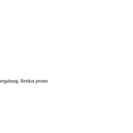
 bergabung. Berikut promo