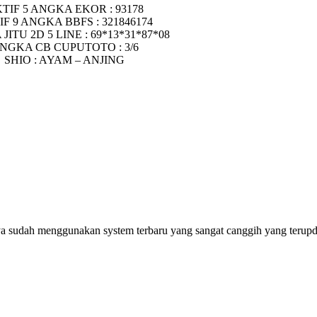
TIF 5 ANGKA EKOR : 93178
F 9 ANGKA BBFS : 321846174
ITU 2D 5 LINE : 69*13*31*87*08
NGKA CB CUPUTOTO : 3/6
SHIO : AYAM – ANJING
ya sudah menggunakan system terbaru yang sangat canggih yang terupda