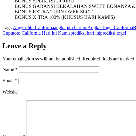
BONUS APLIKASI 20 RIBU
BONUS GARANSI KEKALAHAN SWEET BONANZA &
BONUS EXTRA TURN OVER SLOT
BONUS X-TRA 100% (KHUSUS HARI KAMIS)
Tags:
Angka Jitu California
angka jitu hari ini
Angka Togel California
B
Cuputoto California Hari Ini Kamis
prediksi hari ini
prediksi togel
Leave a Reply
Your email address will not be published.
Required fields are marked
Name
*
Email
*
Website