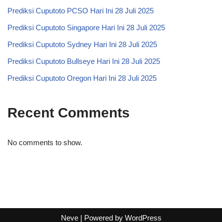
Prediksi Cuputoto PCSO Hari Ini 28 Juli 2025
Prediksi Cuputoto Singapore Hari Ini 28 Juli 2025
Prediksi Cuputoto Sydney Hari Ini 28 Juli 2025
Prediksi Cuputoto Bullseye Hari Ini 28 Juli 2025
Prediksi Cuputoto Oregon Hari Ini 28 Juli 2025
Recent Comments
No comments to show.
Neve
| Powered by
WordPress