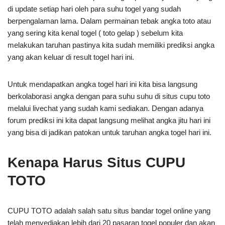
di update setiap hari oleh para suhu togel yang sudah
berpengalaman lama. Dalam permainan tebak angka toto atau
yang sering kita kenal togel ( toto gelap ) sebelum kita
melakukan taruhan pastinya kita sudah memiliki prediksi angka
yang akan keluar di result togel hari ini.
Untuk mendapatkan angka togel hari ini kita bisa langsung
berkolaborasi angka dengan para suhu suhu di situs cupu toto
melalui livechat yang sudah kami sediakan. Dengan adanya
forum prediksi ini kita dapat langsung melihat angka jitu hari ini
yang bisa di jadikan patokan untuk taruhan angka togel hari ini.
Kenapa Harus Situs CUPU
TOTO
CUPU TOTO adalah salah satu situs bandar togel online yang
telah menyediakan lebih dari 20 pasaran togel populer dan akan