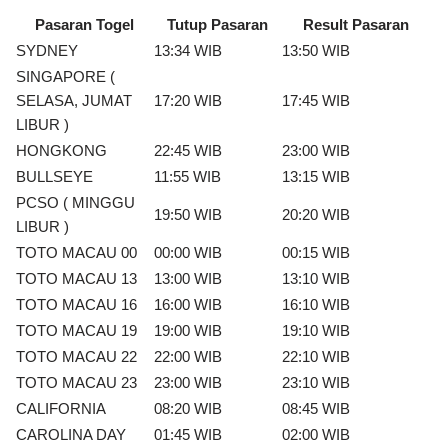
Pasaran Togel
Tutup Pasaran
Result Pasaran
SYDNEY
13:34 WIB
13:50 WIB
SINGAPORE (
SELASA, JUMAT
17:20 WIB
17:45 WIB
LIBUR )
HONGKONG
22:45 WIB
23:00 WIB
BULLSEYE
11:55 WIB
13:15 WIB
PCSO ( MINGGU
19:50 WIB
20:20 WIB
LIBUR )
TOTO MACAU 00
00:00 WIB
00:15 WIB
TOTO MACAU 13
13:00 WIB
13:10 WIB
TOTO MACAU 16
16:00 WIB
16:10 WIB
TOTO MACAU 19
19:00 WIB
19:10 WIB
TOTO MACAU 22
22:00 WIB
22:10 WIB
TOTO MACAU 23
23:00 WIB
23:10 WIB
CALIFORNIA
08:20 WIB
08:45 WIB
CAROLINA DAY
01:45 WIB
02:00 WIB