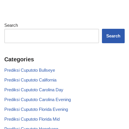
Search
Search
Categories
Prediksi Cuputoto Bullseye
Prediksi Cuputoto California
Prediksi Cuputoto Carolina Day
Prediksi Cuputoto Carolina Evening
Prediksi Cuputoto Florida Evening
Prediksi Cuputoto Florida Mid
Prediksi Cuputoto Hongkong