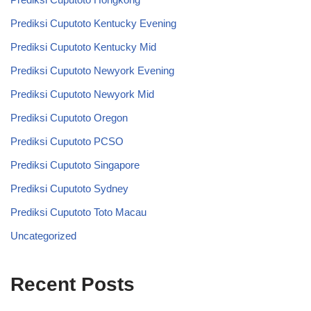
Prediksi Cuputoto Kentucky Evening
Prediksi Cuputoto Kentucky Mid
Prediksi Cuputoto Newyork Evening
Prediksi Cuputoto Newyork Mid
Prediksi Cuputoto Oregon
Prediksi Cuputoto PCSO
Prediksi Cuputoto Singapore
Prediksi Cuputoto Sydney
Prediksi Cuputoto Toto Macau
Uncategorized
Recent Posts