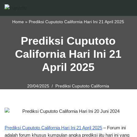
Skip
Home
»
Prediksi Cuputoto California Hari Ini 21 April 2025
to
content
Prediksi Cuputoto
California Hari Ini 21
April 2025
20/04/2025
Prediksi Cuputoto California
Prediksi Cuputoto California Hari Ini 21 April 2025
– Forum ini
adalah forum khusus kumpulan angka prediksi jitu hari ini yang