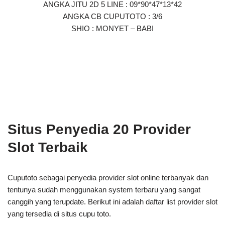
ANGKA JITU 2D 5 LINE : 09*90*47*13*42
ANGKA CB CUPUTOTO : 3/6
SHIO : MONYET – BABI
Situs Penyedia 20 Provider
Slot Terbaik
Cuputoto sebagai penyedia provider slot online terbanyak dan
tentunya sudah menggunakan system terbaru yang sangat
canggih yang terupdate. Berikut ini adalah daftar list provider slot
yang tersedia di situs cupu toto.