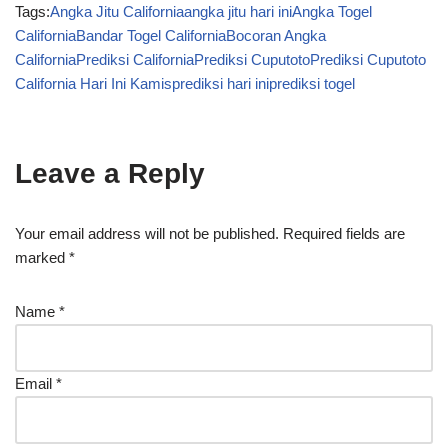
Tags:
Angka Jitu California
angka jitu hari ini
Angka Togel
California
Bandar Togel California
Bocoran Angka
California
Prediksi California
Prediksi Cuputoto
Prediksi Cuputoto
California Hari Ini Kamis
prediksi hari ini
prediksi togel
Leave a Reply
Your email address will not be published.
Required fields are
marked
*
Name
*
Email
*