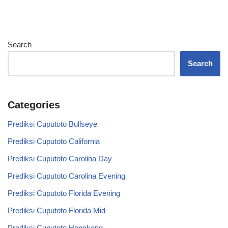
Search
Search
Categories
Prediksi Cuputoto Bullseye
Prediksi Cuputoto California
Prediksi Cuputoto Carolina Day
Prediksi Cuputoto Carolina Evening
Prediksi Cuputoto Florida Evening
Prediksi Cuputoto Florida Mid
Prediksi Cuputoto Hongkong