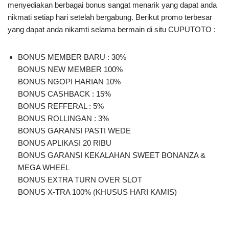
menyediakan berbagai bonus sangat menarik yang dapat anda
nikmati setiap hari setelah bergabung. Berikut promo terbesar
yang dapat anda nikamti selama bermain di situ CUPUTOTO :
BONUS MEMBER BARU : 30%
BONUS NEW MEMBER 100%
BONUS NGOPI HARIAN 10%
BONUS CASHBACK : 15%
BONUS REFFERAL : 5%
BONUS ROLLINGAN : 3%
BONUS GARANSI PASTI WEDE
BONUS APLIKASI 20 RIBU
BONUS GARANSI KEKALAHAN SWEET BONANZA &
MEGA WHEEL
BONUS EXTRA TURN OVER SLOT
BONUS X-TRA 100% (KHUSUS HARI KAMIS)