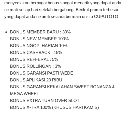
menyediakan berbagai bonus sangat menarik yang dapat anda
nikmati setiap hari setelah bergabung. Berikut promo terbesar
yang dapat anda nikamti selama bermain di situ CUPUTOTO :
BONUS MEMBER BARU : 30%
BONUS NEW MEMBER 100%
BONUS NGOPI HARIAN 10%
BONUS CASHBACK : 15%
BONUS REFFERAL : 5%
BONUS ROLLINGAN : 3%
BONUS GARANSI PASTI WEDE
BONUS APLIKASI 20 RIBU
BONUS GARANSI KEKALAHAN SWEET BONANZA &
MEGA WHEEL
BONUS EXTRA TURN OVER SLOT
BONUS X-TRA 100% (KHUSUS HARI KAMIS)