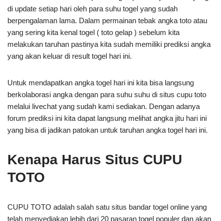
di update setiap hari oleh para suhu togel yang sudah
berpengalaman lama. Dalam permainan tebak angka toto atau
yang sering kita kenal togel ( toto gelap ) sebelum kita
melakukan taruhan pastinya kita sudah memiliki prediksi angka
yang akan keluar di result togel hari ini.
Untuk mendapatkan angka togel hari ini kita bisa langsung
berkolaborasi angka dengan para suhu suhu di situs cupu toto
melalui livechat yang sudah kami sediakan. Dengan adanya
forum prediksi ini kita dapat langsung melihat angka jitu hari ini
yang bisa di jadikan patokan untuk taruhan angka togel hari ini.
Kenapa Harus Situs CUPU
TOTO
CUPU TOTO adalah salah satu situs bandar togel online yang
telah menyediakan lebih dari 20 pasaran togel populer dan akan