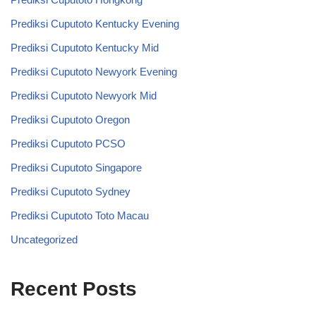
Prediksi Cuputoto Kentucky Evening
Prediksi Cuputoto Kentucky Mid
Prediksi Cuputoto Newyork Evening
Prediksi Cuputoto Newyork Mid
Prediksi Cuputoto Oregon
Prediksi Cuputoto PCSO
Prediksi Cuputoto Singapore
Prediksi Cuputoto Sydney
Prediksi Cuputoto Toto Macau
Uncategorized
Recent Posts