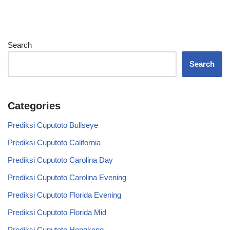
Search
Search
Categories
Prediksi Cuputoto Bullseye
Prediksi Cuputoto California
Prediksi Cuputoto Carolina Day
Prediksi Cuputoto Carolina Evening
Prediksi Cuputoto Florida Evening
Prediksi Cuputoto Florida Mid
Prediksi Cuputoto Hongkong