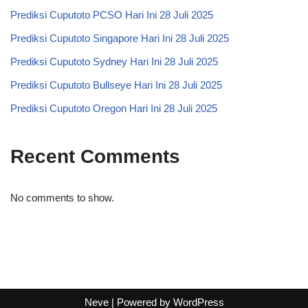
Prediksi Cuputoto PCSO Hari Ini 28 Juli 2025
Prediksi Cuputoto Singapore Hari Ini 28 Juli 2025
Prediksi Cuputoto Sydney Hari Ini 28 Juli 2025
Prediksi Cuputoto Bullseye Hari Ini 28 Juli 2025
Prediksi Cuputoto Oregon Hari Ini 28 Juli 2025
Recent Comments
No comments to show.
Neve
| Powered by
WordPress