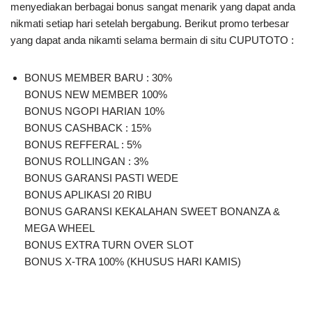
menyediakan berbagai bonus sangat menarik yang dapat anda
nikmati setiap hari setelah bergabung. Berikut promo terbesar
yang dapat anda nikamti selama bermain di situ CUPUTOTO :
BONUS MEMBER BARU : 30%
BONUS NEW MEMBER 100%
BONUS NGOPI HARIAN 10%
BONUS CASHBACK : 15%
BONUS REFFERAL : 5%
BONUS ROLLINGAN : 3%
BONUS GARANSI PASTI WEDE
BONUS APLIKASI 20 RIBU
BONUS GARANSI KEKALAHAN SWEET BONANZA &
MEGA WHEEL
BONUS EXTRA TURN OVER SLOT
BONUS X-TRA 100% (KHUSUS HARI KAMIS)