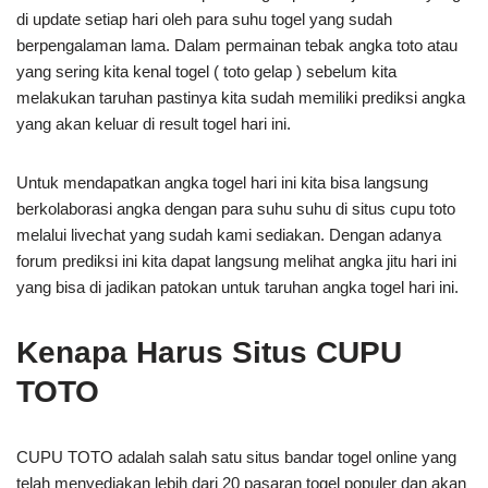
di update setiap hari oleh para suhu togel yang sudah
berpengalaman lama. Dalam permainan tebak angka toto atau
yang sering kita kenal togel ( toto gelap ) sebelum kita
melakukan taruhan pastinya kita sudah memiliki prediksi angka
yang akan keluar di result togel hari ini.
Untuk mendapatkan angka togel hari ini kita bisa langsung
berkolaborasi angka dengan para suhu suhu di situs cupu toto
melalui livechat yang sudah kami sediakan. Dengan adanya
forum prediksi ini kita dapat langsung melihat angka jitu hari ini
yang bisa di jadikan patokan untuk taruhan angka togel hari ini.
Kenapa Harus Situs CUPU
TOTO
CUPU TOTO adalah salah satu situs bandar togel online yang
telah menyediakan lebih dari 20 pasaran togel populer dan akan