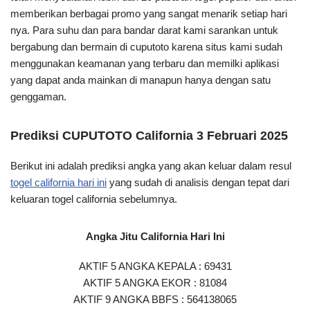
memberikan berbagai promo yang sangat menarik setiap hari
nya. Para suhu dan para bandar darat kami sarankan untuk
bergabung dan bermain di cuputoto karena situs kami sudah
menggunakan keamanan yang terbaru dan memilki aplikasi
yang dapat anda mainkan di manapun hanya dengan satu
genggaman.
Prediksi CUPUTOTO California 3 Februari 2025
Berikut ini adalah prediksi angka yang akan keluar dalam resul
togel california hari ini
yang sudah di analisis dengan tepat dari
keluaran togel california sebelumnya.
Angka Jitu California Hari Ini
AKTIF 5 ANGKA KEPALA : 69431
AKTIF 5 ANGKA EKOR : 81084
AKTIF 9 ANGKA BBFS : 564138065