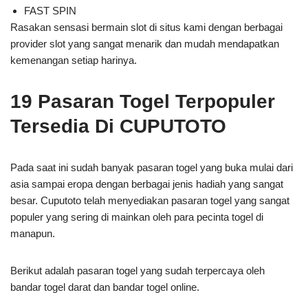
FAST SPIN
Rasakan sensasi bermain slot di situs kami dengan berbagai
provider slot yang sangat menarik dan mudah mendapatkan
kemenangan setiap harinya.
19 Pasaran Togel Terpopuler
Tersedia Di CUPUTOTO
Pada saat ini sudah banyak pasaran togel yang buka mulai dari
asia sampai eropa dengan berbagai jenis hadiah yang sangat
besar. Cuputoto telah menyediakan pasaran togel yang sangat
populer yang sering di mainkan oleh para pecinta togel di
manapun.
Berikut adalah pasaran togel yang sudah terpercaya oleh
bandar togel darat dan bandar togel online.