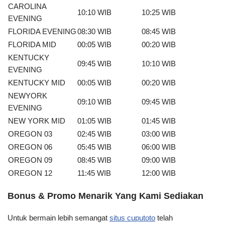
CAROLINA
10:10 WIB
10:25 WIB
EVENING
FLORIDA EVENING
08:30 WIB
08:45 WIB
FLORIDA MID
00:05 WIB
00:20 WIB
KENTUCKY
09:45 WIB
10:10 WIB
EVENING
KENTUCKY MID
00:05 WIB
00:20 WIB
NEWYORK
09:10 WIB
09:45 WIB
EVENING
NEW YORK MID
01:05 WIB
01:45 WIB
OREGON 03
02:45 WIB
03:00 WIB
OREGON 06
05:45 WIB
06:00 WIB
OREGON 09
08:45 WIB
09:00 WIB
OREGON 12
11:45 WIB
12:00 WIB
Bonus & Promo Menarik Yang Kami Sediakan
Untuk bermain lebih semangat
situs cuputoto
telah