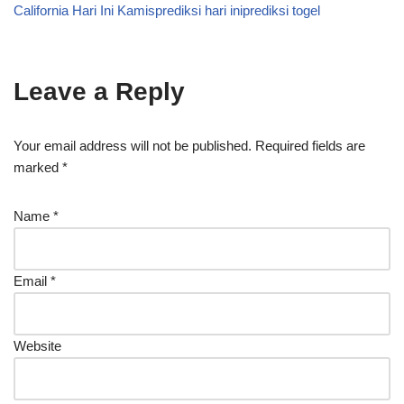
California Hari Ini Kamis
prediksi hari ini
prediksi togel
Leave a Reply
Your email address will not be published.
Required fields are
marked
*
Name
*
Email
*
Website