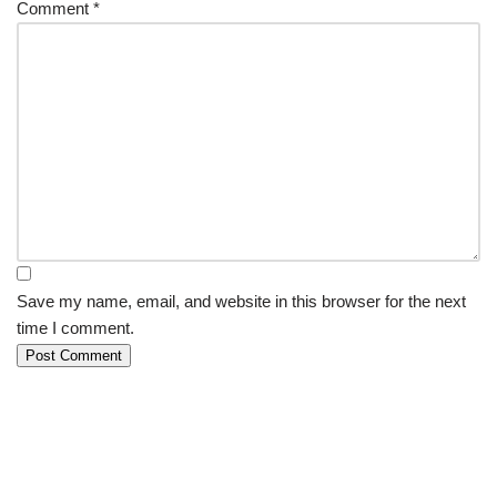
Comment
*
Save my name, email, and website in this browser for the next
time I comment.