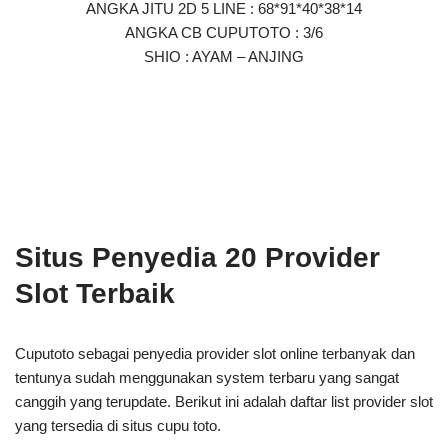
ANGKA JITU 2D 5 LINE : 68*91*40*38*14
ANGKA CB CUPUTOTO : 3/6
SHIO : AYAM – ANJING
Situs Penyedia 20 Provider
Slot Terbaik
Cuputoto sebagai penyedia provider slot online terbanyak dan
tentunya sudah menggunakan system terbaru yang sangat
canggih yang terupdate. Berikut ini adalah daftar list provider slot
yang tersedia di situs cupu toto.