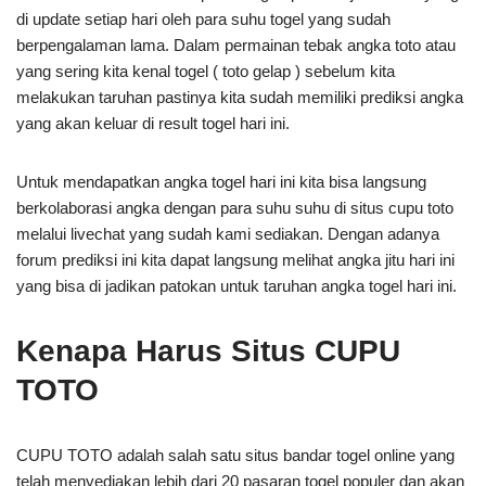
di update setiap hari oleh para suhu togel yang sudah
berpengalaman lama. Dalam permainan tebak angka toto atau
yang sering kita kenal togel ( toto gelap ) sebelum kita
melakukan taruhan pastinya kita sudah memiliki prediksi angka
yang akan keluar di result togel hari ini.
Untuk mendapatkan angka togel hari ini kita bisa langsung
berkolaborasi angka dengan para suhu suhu di situs cupu toto
melalui livechat yang sudah kami sediakan. Dengan adanya
forum prediksi ini kita dapat langsung melihat angka jitu hari ini
yang bisa di jadikan patokan untuk taruhan angka togel hari ini.
Kenapa Harus Situs CUPU
TOTO
CUPU TOTO adalah salah satu situs bandar togel online yang
telah menyediakan lebih dari 20 pasaran togel populer dan akan