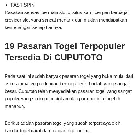
FAST SPIN
Rasakan sensasi bermain slot di situs kami dengan berbagai
provider slot yang sangat menarik dan mudah mendapatkan
kemenangan setiap harinya.
19 Pasaran Togel Terpopuler
Tersedia Di CUPUTOTO
Pada saat ini sudah banyak pasaran togel yang buka mulai dari
asia sampai eropa dengan berbagai jenis hadiah yang sangat
besar. Cuputoto telah menyediakan pasaran togel yang sangat
populer yang sering di mainkan oleh para pecinta togel di
manapun.
Berikut adalah pasaran togel yang sudah terpercaya oleh
bandar togel darat dan bandar togel online.