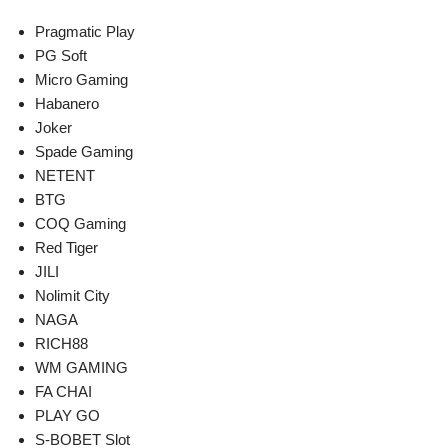
Pragmatic Play
PG Soft
Micro Gaming
Habanero
Joker
Spade Gaming
NETENT
BTG
COQ Gaming
Red Tiger
JILI
Nolimit City
NAGA
RICH88
WM GAMING
FA CHAI
PLAY GO
S-BOBET Slot