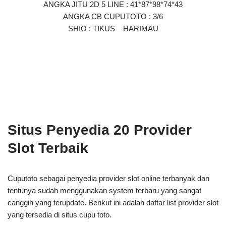
ANGKA JITU 2D 5 LINE : 41*87*98*74*43
ANGKA CB CUPUTOTO : 3/6
SHIO : TIKUS – HARIMAU
Situs Penyedia 20 Provider
Slot Terbaik
Cuputoto sebagai penyedia provider slot online terbanyak dan
tentunya sudah menggunakan system terbaru yang sangat
canggih yang terupdate. Berikut ini adalah daftar list provider slot
yang tersedia di situs cupu toto.