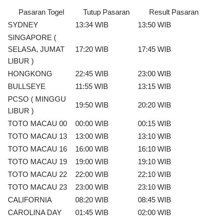
Pasaran Togel
Tutup Pasaran
Result Pasaran
SYDNEY
13:34 WIB
13:50 WIB
SINGAPORE (
SELASA, JUMAT
17:20 WIB
17:45 WIB
LIBUR )
HONGKONG
22:45 WIB
23:00 WIB
BULLSEYE
11:55 WIB
13:15 WIB
PCSO ( MINGGU
19:50 WIB
20:20 WIB
LIBUR )
TOTO MACAU 00
00:00 WIB
00:15 WIB
TOTO MACAU 13
13:00 WIB
13:10 WIB
TOTO MACAU 16
16:00 WIB
16:10 WIB
TOTO MACAU 19
19:00 WIB
19:10 WIB
TOTO MACAU 22
22:00 WIB
22:10 WIB
TOTO MACAU 23
23:00 WIB
23:10 WIB
CALIFORNIA
08:20 WIB
08:45 WIB
CAROLINA DAY
01:45 WIB
02:00 WIB