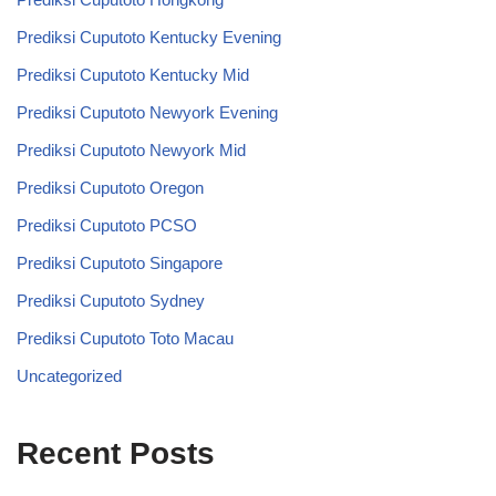
Prediksi Cuputoto Kentucky Evening
Prediksi Cuputoto Kentucky Mid
Prediksi Cuputoto Newyork Evening
Prediksi Cuputoto Newyork Mid
Prediksi Cuputoto Oregon
Prediksi Cuputoto PCSO
Prediksi Cuputoto Singapore
Prediksi Cuputoto Sydney
Prediksi Cuputoto Toto Macau
Uncategorized
Recent Posts