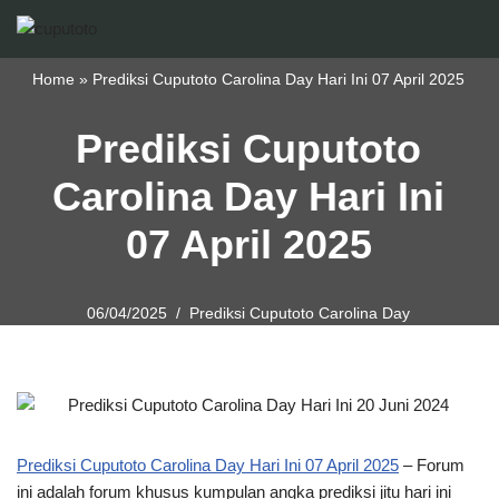
Skip
Home
»
Prediksi Cuputoto Carolina Day Hari Ini 07 April 2025
to
content
Prediksi Cuputoto
Carolina Day Hari Ini
07 April 2025
06/04/2025
Prediksi Cuputoto Carolina Day
Prediksi Cuputoto Carolina Day Hari Ini 07 April 2025
– Forum
ini adalah forum khusus kumpulan angka prediksi jitu hari ini