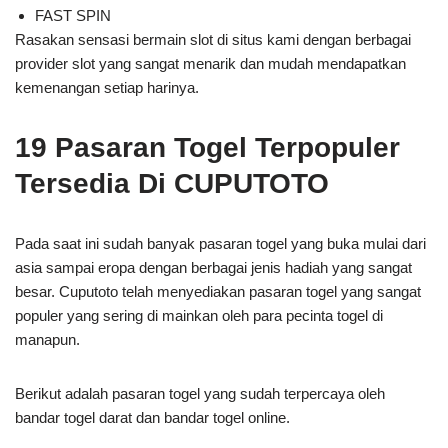
FAST SPIN
Rasakan sensasi bermain slot di situs kami dengan berbagai
provider slot yang sangat menarik dan mudah mendapatkan
kemenangan setiap harinya.
19 Pasaran Togel Terpopuler
Tersedia Di CUPUTOTO
Pada saat ini sudah banyak pasaran togel yang buka mulai dari
asia sampai eropa dengan berbagai jenis hadiah yang sangat
besar. Cuputoto telah menyediakan pasaran togel yang sangat
populer yang sering di mainkan oleh para pecinta togel di
manapun.
Berikut adalah pasaran togel yang sudah terpercaya oleh
bandar togel darat dan bandar togel online.