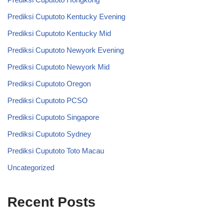
Prediksi Cuputoto Kentucky Evening
Prediksi Cuputoto Kentucky Mid
Prediksi Cuputoto Newyork Evening
Prediksi Cuputoto Newyork Mid
Prediksi Cuputoto Oregon
Prediksi Cuputoto PCSO
Prediksi Cuputoto Singapore
Prediksi Cuputoto Sydney
Prediksi Cuputoto Toto Macau
Uncategorized
Recent Posts