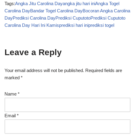
Tags:
Angka Jitu Carolina Day
angka jitu hari ini
Angka Togel
Carolina Day
Bandar Togel Carolina Day
Bocoran Angka Carolina
Day
Prediksi Carolina Day
Prediksi Cuputoto
Prediksi Cuputoto
Carolina Day Hari Ini Kamis
prediksi hari ini
prediksi togel
Leave a Reply
Your email address will not be published.
Required fields are
marked
*
Name
*
Email
*