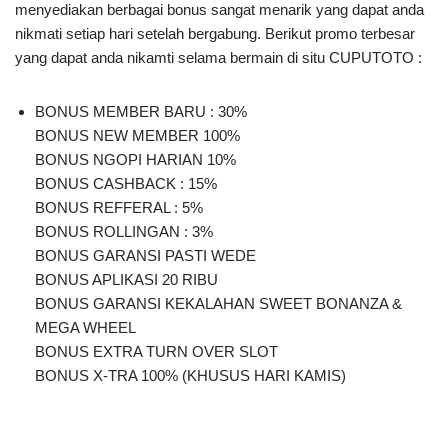
menyediakan berbagai bonus sangat menarik yang dapat anda
nikmati setiap hari setelah bergabung. Berikut promo terbesar
yang dapat anda nikamti selama bermain di situ CUPUTOTO :
BONUS MEMBER BARU : 30%
BONUS NEW MEMBER 100%
BONUS NGOPI HARIAN 10%
BONUS CASHBACK : 15%
BONUS REFFERAL : 5%
BONUS ROLLINGAN : 3%
BONUS GARANSI PASTI WEDE
BONUS APLIKASI 20 RIBU
BONUS GARANSI KEKALAHAN SWEET BONANZA &
MEGA WHEEL
BONUS EXTRA TURN OVER SLOT
BONUS X-TRA 100% (KHUSUS HARI KAMIS)