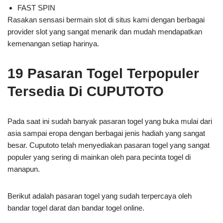
FAST SPIN
Rasakan sensasi bermain slot di situs kami dengan berbagai
provider slot yang sangat menarik dan mudah mendapatkan
kemenangan setiap harinya.
19 Pasaran Togel Terpopuler
Tersedia Di CUPUTOTO
Pada saat ini sudah banyak pasaran togel yang buka mulai dari
asia sampai eropa dengan berbagai jenis hadiah yang sangat
besar. Cuputoto telah menyediakan pasaran togel yang sangat
populer yang sering di mainkan oleh para pecinta togel di
manapun.
Berikut adalah pasaran togel yang sudah terpercaya oleh
bandar togel darat dan bandar togel online.