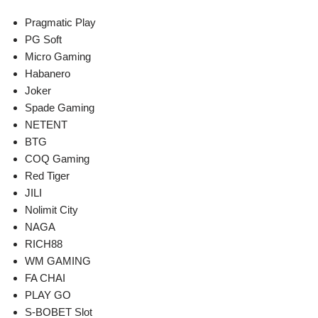
Pragmatic Play
PG Soft
Micro Gaming
Habanero
Joker
Spade Gaming
NETENT
BTG
COQ Gaming
Red Tiger
JILI
Nolimit City
NAGA
RICH88
WM GAMING
FA CHAI
PLAY GO
S-BOBET Slot