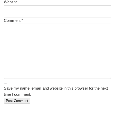
Website
Comment
*
Save my name, email, and website in this browser for the next
time I comment.