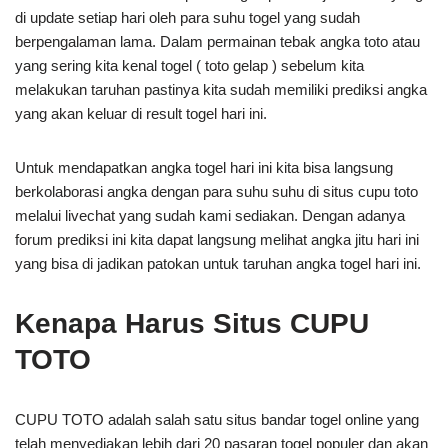
di update setiap hari oleh para suhu togel yang sudah
berpengalaman lama. Dalam permainan tebak angka toto atau
yang sering kita kenal togel ( toto gelap ) sebelum kita
melakukan taruhan pastinya kita sudah memiliki prediksi angka
yang akan keluar di result togel hari ini.
Untuk mendapatkan angka togel hari ini kita bisa langsung
berkolaborasi angka dengan para suhu suhu di situs cupu toto
melalui livechat yang sudah kami sediakan. Dengan adanya
forum prediksi ini kita dapat langsung melihat angka jitu hari ini
yang bisa di jadikan patokan untuk taruhan angka togel hari ini.
Kenapa Harus Situs CUPU
TOTO
CUPU TOTO adalah salah satu situs bandar togel online yang
telah menyediakan lebih dari 20 pasaran togel populer dan akan