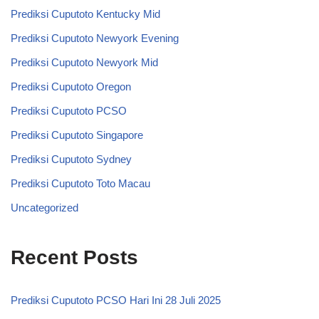
Prediksi Cuputoto Kentucky Mid
Prediksi Cuputoto Newyork Evening
Prediksi Cuputoto Newyork Mid
Prediksi Cuputoto Oregon
Prediksi Cuputoto PCSO
Prediksi Cuputoto Singapore
Prediksi Cuputoto Sydney
Prediksi Cuputoto Toto Macau
Uncategorized
Recent Posts
Prediksi Cuputoto PCSO Hari Ini 28 Juli 2025