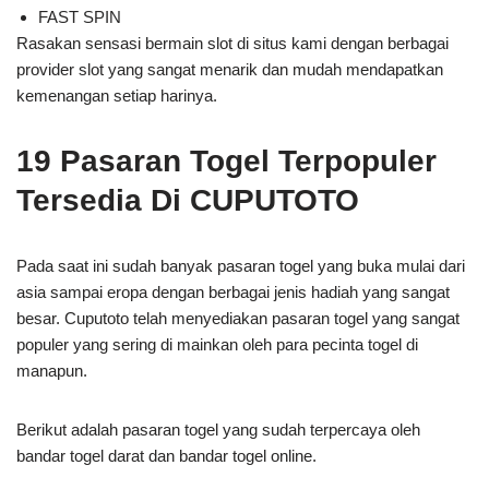
FAST SPIN
Rasakan sensasi bermain slot di situs kami dengan berbagai
provider slot yang sangat menarik dan mudah mendapatkan
kemenangan setiap harinya.
19 Pasaran Togel Terpopuler
Tersedia Di CUPUTOTO
Pada saat ini sudah banyak pasaran togel yang buka mulai dari
asia sampai eropa dengan berbagai jenis hadiah yang sangat
besar. Cuputoto telah menyediakan pasaran togel yang sangat
populer yang sering di mainkan oleh para pecinta togel di
manapun.
Berikut adalah pasaran togel yang sudah terpercaya oleh
bandar togel darat dan bandar togel online.