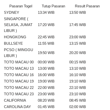
Pasaran Togel
Tutup Pasaran
Result Pasaran
SYDNEY
13:34 WIB
13:50 WIB
SINGAPORE (
SELASA, JUMAT
17:20 WIB
17:45 WIB
LIBUR )
HONGKONG
22:45 WIB
23:00 WIB
BULLSEYE
11:55 WIB
13:15 WIB
PCSO ( MINGGU
19:50 WIB
20:20 WIB
LIBUR )
TOTO MACAU 00
00:00 WIB
00:15 WIB
TOTO MACAU 13
13:00 WIB
13:10 WIB
TOTO MACAU 16
16:00 WIB
16:10 WIB
TOTO MACAU 19
19:00 WIB
19:10 WIB
TOTO MACAU 22
22:00 WIB
22:10 WIB
TOTO MACAU 23
23:00 WIB
23:10 WIB
CALIFORNIA
08:20 WIB
08:45 WIB
CAROLINA DAY
01:45 WIB
02:00 WIB