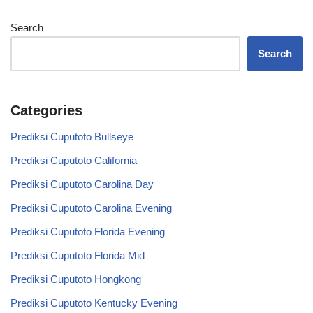
Search
Search
Categories
Prediksi Cuputoto Bullseye
Prediksi Cuputoto California
Prediksi Cuputoto Carolina Day
Prediksi Cuputoto Carolina Evening
Prediksi Cuputoto Florida Evening
Prediksi Cuputoto Florida Mid
Prediksi Cuputoto Hongkong
Prediksi Cuputoto Kentucky Evening