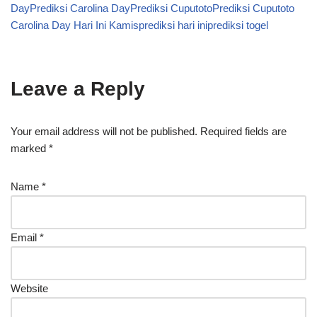
Day
Prediksi Carolina Day
Prediksi Cuputoto
Prediksi Cuputoto
Carolina Day Hari Ini Kamis
prediksi hari ini
prediksi togel
Leave a Reply
Your email address will not be published.
Required fields are
marked
*
Name
*
Email
*
Website