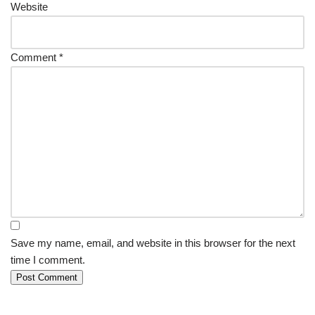
Website
Comment
*
Save my name, email, and website in this browser for the next
time I comment.