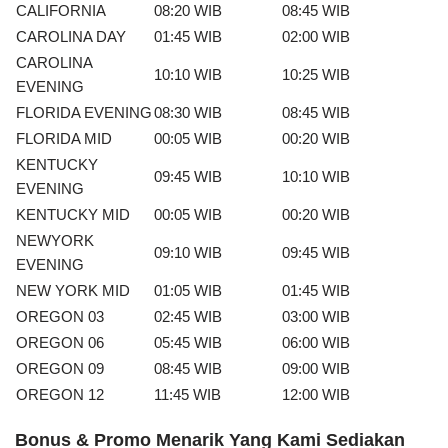
CALIFORNIA
08:20 WIB
08:45 WIB
CAROLINA DAY
01:45 WIB
02:00 WIB
CAROLINA
10:10 WIB
10:25 WIB
EVENING
FLORIDA EVENING
08:30 WIB
08:45 WIB
FLORIDA MID
00:05 WIB
00:20 WIB
KENTUCKY
09:45 WIB
10:10 WIB
EVENING
KENTUCKY MID
00:05 WIB
00:20 WIB
NEWYORK
09:10 WIB
09:45 WIB
EVENING
NEW YORK MID
01:05 WIB
01:45 WIB
OREGON 03
02:45 WIB
03:00 WIB
OREGON 06
05:45 WIB
06:00 WIB
OREGON 09
08:45 WIB
09:00 WIB
OREGON 12
11:45 WIB
12:00 WIB
Bonus & Promo Menarik Yang Kami Sediakan