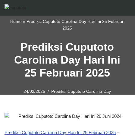
Skip
Home
»
Prediksi Cuputoto Carolina Day Hari Ini 25 Februari
to
2025
content
Prediksi Cuputoto
Carolina Day Hari Ini
25 Februari 2025
24/02/2025
Prediksi Cuputoto Carolina Day
Prediksi Cuputoto Carolina Day Hari Ini 25 Februari 2025
–