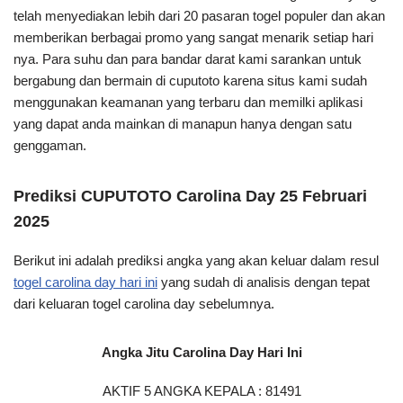
telah menyediakan lebih dari 20 pasaran togel populer dan akan
memberikan berbagai promo yang sangat menarik setiap hari
nya. Para suhu dan para bandar darat kami sarankan untuk
bergabung dan bermain di cuputoto karena situs kami sudah
menggunakan keamanan yang terbaru dan memilki aplikasi
yang dapat anda mainkan di manapun hanya dengan satu
genggaman.
Prediksi CUPUTOTO Carolina Day 25 Februari
2025
Berikut ini adalah prediksi angka yang akan keluar dalam resul
togel carolina day hari ini
yang sudah di analisis dengan tepat
dari keluaran togel carolina day sebelumnya.
Angka Jitu Carolina Day Hari Ini
AKTIF 5 ANGKA KEPALA : 81491