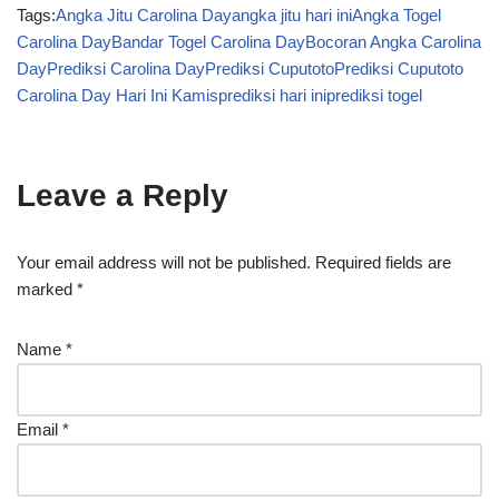
Tags:
Angka Jitu Carolina Day
angka jitu hari ini
Angka Togel
Carolina Day
Bandar Togel Carolina Day
Bocoran Angka Carolina
Day
Prediksi Carolina Day
Prediksi Cuputoto
Prediksi Cuputoto
Carolina Day Hari Ini Kamis
prediksi hari ini
prediksi togel
Leave a Reply
Your email address will not be published.
Required fields are
marked
*
Name
*
Email
*