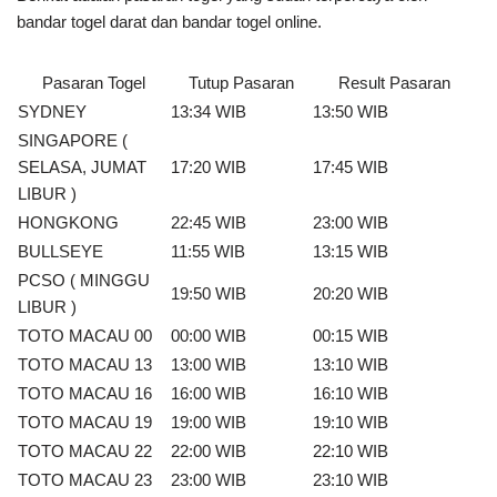
bandar togel darat dan bandar togel online.
Pasaran Togel
Tutup Pasaran
Result Pasaran
SYDNEY
13:34 WIB
13:50 WIB
SINGAPORE (
SELASA, JUMAT
17:20 WIB
17:45 WIB
LIBUR )
HONGKONG
22:45 WIB
23:00 WIB
BULLSEYE
11:55 WIB
13:15 WIB
PCSO ( MINGGU
19:50 WIB
20:20 WIB
LIBUR )
TOTO MACAU 00
00:00 WIB
00:15 WIB
TOTO MACAU 13
13:00 WIB
13:10 WIB
TOTO MACAU 16
16:00 WIB
16:10 WIB
TOTO MACAU 19
19:00 WIB
19:10 WIB
TOTO MACAU 22
22:00 WIB
22:10 WIB
TOTO MACAU 23
23:00 WIB
23:10 WIB