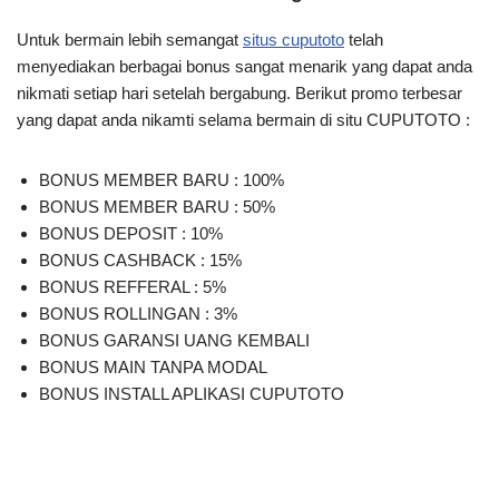
Untuk bermain lebih semangat
situs cuputoto
telah
menyediakan berbagai bonus sangat menarik yang dapat anda
nikmati setiap hari setelah bergabung. Berikut promo terbesar
yang dapat anda nikamti selama bermain di situ CUPUTOTO :
BONUS MEMBER BARU : 100%
BONUS MEMBER BARU : 50%
BONUS DEPOSIT : 10%
BONUS CASHBACK : 15%
BONUS REFFERAL : 5%
BONUS ROLLINGAN : 3%
BONUS GARANSI UANG KEMBALI
BONUS MAIN TANPA MODAL
BONUS INSTALL APLIKASI CUPUTOTO