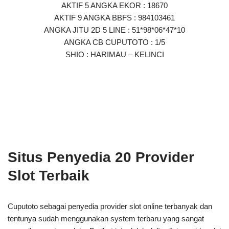
AKTIF 5 ANGKA EKOR : 18670
AKTIF 9 ANGKA BBFS : 984103461
ANGKA JITU 2D 5 LINE : 51*98*06*47*10
ANGKA CB CUPUTOTO : 1/5
SHIO : HARIMAU – KELINCI
Situs Penyedia 20 Provider
Slot Terbaik
Cuputoto sebagai penyedia provider slot online terbanyak dan
tentunya sudah menggunakan system terbaru yang sangat