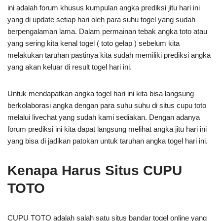
ini adalah forum khusus kumpulan angka prediksi jitu hari ini
yang di update setiap hari oleh para suhu togel yang sudah
berpengalaman lama. Dalam permainan tebak angka toto atau
yang sering kita kenal togel ( toto gelap ) sebelum kita
melakukan taruhan pastinya kita sudah memiliki prediksi angka
yang akan keluar di result togel hari ini.
Untuk mendapatkan angka togel hari ini kita bisa langsung
berkolaborasi angka dengan para suhu suhu di situs cupu toto
melalui livechat yang sudah kami sediakan. Dengan adanya
forum prediksi ini kita dapat langsung melihat angka jitu hari ini
yang bisa di jadikan patokan untuk taruhan angka togel hari ini.
Kenapa Harus Situs CUPU
TOTO
CUPU TOTO adalah salah satu situs bandar togel online yang