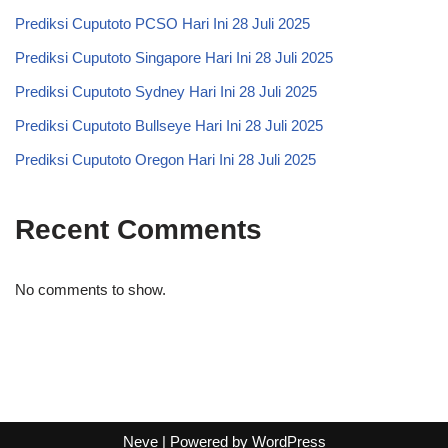
Prediksi Cuputoto PCSO Hari Ini 28 Juli 2025
Prediksi Cuputoto Singapore Hari Ini 28 Juli 2025
Prediksi Cuputoto Sydney Hari Ini 28 Juli 2025
Prediksi Cuputoto Bullseye Hari Ini 28 Juli 2025
Prediksi Cuputoto Oregon Hari Ini 28 Juli 2025
Recent Comments
No comments to show.
Neve
| Powered by
WordPress