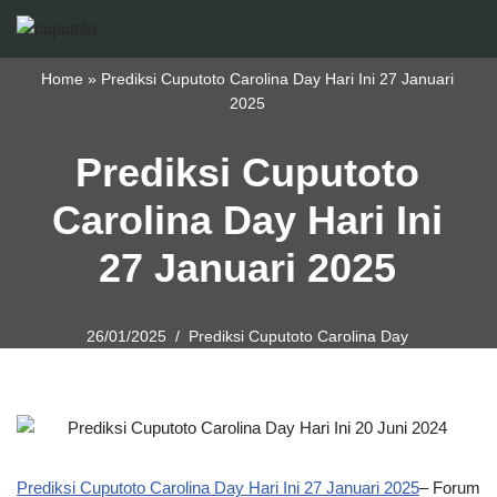
Skip
Home
»
Prediksi Cuputoto Carolina Day Hari Ini 27 Januari
to
2025
content
Prediksi Cuputoto
Carolina Day Hari Ini
27 Januari 2025
26/01/2025
Prediksi Cuputoto Carolina Day
Prediksi Cuputoto Carolina Day Hari Ini 27 Januari 2025
– Forum