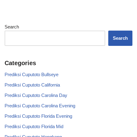
Search
Search
Categories
Prediksi Cuputoto Bullseye
Prediksi Cuputoto California
Prediksi Cuputoto Carolina Day
Prediksi Cuputoto Carolina Evening
Prediksi Cuputoto Florida Evening
Prediksi Cuputoto Florida Mid
Prediksi Cuputoto Hongkong