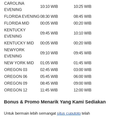
CAROLINA
10:10 WIB
10:25 WIB
EVENING
FLORIDA EVENING
08:30 WIB
08:45 WIB
FLORIDA MID
00:05 WIB
00:20 WIB
KENTUCKY
09:45 WIB
10:10 WIB
EVENING
KENTUCKY MID
00:05 WIB
00:20 WIB
NEWYORK
09:10 WIB
09:45 WIB
EVENING
NEW YORK MID
01:05 WIB
01:45 WIB
OREGON 03
02:45 WIB
03:00 WIB
OREGON 06
05:45 WIB
06:00 WIB
OREGON 09
08:45 WIB
09:00 WIB
OREGON 12
11:45 WIB
12:00 WIB
Bonus & Promo Menarik Yang Kami Sediakan
Untuk bermain lebih semangat
situs cuputoto
telah