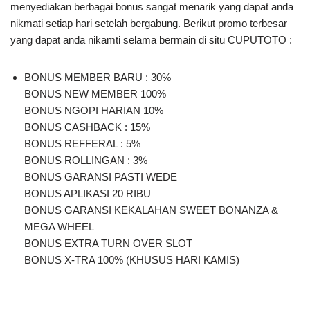
menyediakan berbagai bonus sangat menarik yang dapat anda
nikmati setiap hari setelah bergabung. Berikut promo terbesar
yang dapat anda nikamti selama bermain di situ CUPUTOTO :
BONUS MEMBER BARU : 30%
BONUS NEW MEMBER 100%
BONUS NGOPI HARIAN 10%
BONUS CASHBACK : 15%
BONUS REFFERAL : 5%
BONUS ROLLINGAN : 3%
BONUS GARANSI PASTI WEDE
BONUS APLIKASI 20 RIBU
BONUS GARANSI KEKALAHAN SWEET BONANZA &
MEGA WHEEL
BONUS EXTRA TURN OVER SLOT
BONUS X-TRA 100% (KHUSUS HARI KAMIS)