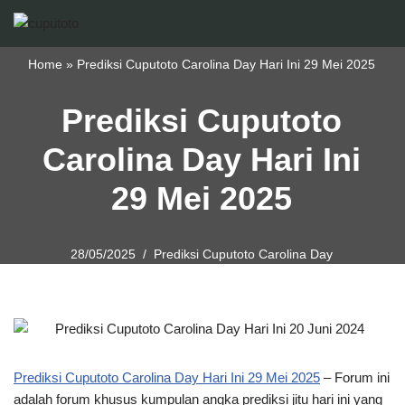
Skip
Home
»
Prediksi Cuputoto Carolina Day Hari Ini 29 Mei 2025
to
content
Prediksi Cuputoto
Carolina Day Hari Ini
29 Mei 2025
28/05/2025
Prediksi Cuputoto Carolina Day
Prediksi Cuputoto Carolina Day Hari Ini 29 Mei 2025
– Forum ini
adalah forum khusus kumpulan angka prediksi jitu hari ini yang