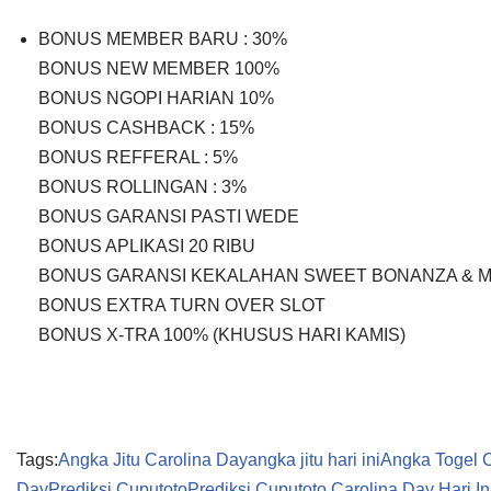
BONUS MEMBER BARU : 30%
BONUS NEW MEMBER 100%
BONUS NGOPI HARIAN 10%
BONUS CASHBACK : 15%
BONUS REFFERAL : 5%
BONUS ROLLINGAN : 3%
BONUS GARANSI PASTI WEDE
BONUS APLIKASI 20 RIBU
BONUS GARANSI KEKALAHAN SWEET BONANZA & 
BONUS EXTRA TURN OVER SLOT
BONUS X-TRA 100% (KHUSUS HARI KAMIS)
Tags:
Angka Jitu Carolina Day
angka jitu hari ini
Angka Togel 
Day
Prediksi Cuputoto
Prediksi Cuputoto Carolina Day Hari I