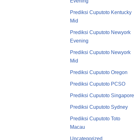
Evening
Prediksi Cuputoto Kentucky
Mid
Prediksi Cuputoto Newyork
Evening
Prediksi Cuputoto Newyork
Mid
Prediksi Cuputoto Oregon
Prediksi Cuputoto PCSO
Prediksi Cuputoto Singapore
Prediksi Cuputoto Sydney
Prediksi Cuputoto Toto
Macau
Uncategorized