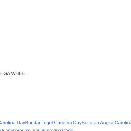
MEGA WHEEL
Carolina Day
Bandar Togel Carolina Day
Bocoran Angka Carolin
ni Kamis
prediksi hari ini
prediksi togel