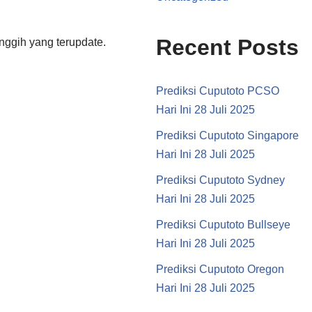
Recent Posts
nggih yang terupdate.
Prediksi Cuputoto PCSO
Hari Ini 28 Juli 2025
Prediksi Cuputoto Singapore
Hari Ini 28 Juli 2025
Prediksi Cuputoto Sydney
Hari Ini 28 Juli 2025
Prediksi Cuputoto Bullseye
Hari Ini 28 Juli 2025
Prediksi Cuputoto Oregon
Hari Ini 28 Juli 2025