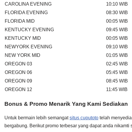
CAROLINA EVENING
10:10 WIB
FLORIDA EVENING
08:30 WIB
FLORIDA MID
00:05 WIB
KENTUCKY EVENING
09:45 WIB
KENTUCKY MID
00:05 WIB
NEWYORK EVENING
09:10 WIB
NEW YORK MID
01:05 WIB
OREGON 03
02:45 WIB
OREGON 06
05:45 WIB
OREGON 09
08:45 WIB
OREGON 12
11:45 WIB
Bonus & Promo Menarik Yang Kami Sediakan
Untuk bermain lebih semangat
situs cuputoto
telah menyediak
bergabung. Berikut promo terbesar yang dapat anda nikamti