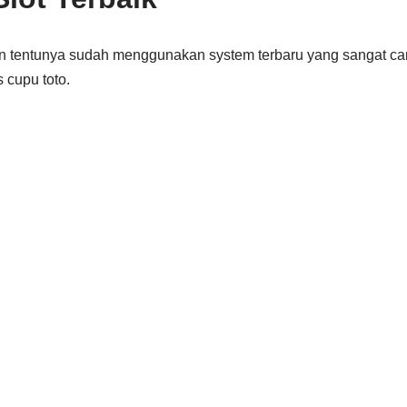
dan tentunya sudah menggunakan system terbaru yang sangat ca
s cupu toto.