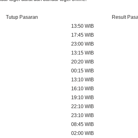
Tutup Pasaran
Result Pas
13:50 WIB
17:45 WIB
23:00 WIB
13:15 WIB
20:20 WIB
00:15 WIB
13:10 WIB
16:10 WIB
19:10 WIB
22:10 WIB
23:10 WIB
08:45 WIB
02:00 WIB