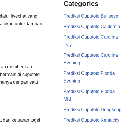
Categories
lalui livechat yang
Prediksi Cuputoto Bullseye
patokan untuk taruhan
Prediksi Cuputoto California
Prediksi Cuputoto Carolina
Day
Prediksi Cuputoto Carolina
Evening
 akan memberikan
Prediksi Cuputoto Florida
bermain di cuputoto
Evening
 hanya dengan satu
Prediksi Cuputoto Florida
Mid
Prediksi Cuputoto Hongkong
 dari keluaran togel
Prediksi Cuputoto Kentucky