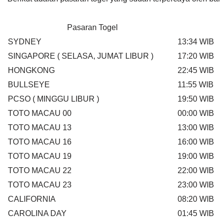
Pasaran Togel
SYDNEY
13:34 WIB
SINGAPORE ( SELASA, JUMAT LIBUR )
17:20 WIB
HONGKONG
22:45 WIB
BULLSEYE
11:55 WIB
PCSO ( MINGGU LIBUR )
19:50 WIB
TOTO MACAU 00
00:00 WIB
TOTO MACAU 13
13:00 WIB
TOTO MACAU 16
16:00 WIB
TOTO MACAU 19
19:00 WIB
TOTO MACAU 22
22:00 WIB
TOTO MACAU 23
23:00 WIB
CALIFORNIA
08:20 WIB
CAROLINA DAY
01:45 WIB