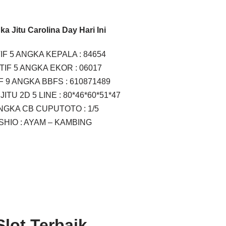
a Jitu Carolina Day Hari Ini
IF 5 ANGKA KEPALA : 84654
TIF 5 ANGKA EKOR : 06017
F 9 ANGKA BBFS : 610871489
ITU 2D 5 LINE : 80*46*60*51*47
NGKA CB CUPUTOTO : 1/5
SHIO : AYAM – KAMBING
Slot Terbaik