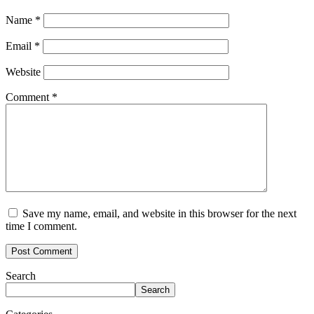
Name
*
Email
*
Website
Comment
*
Save my name, email, and website in this browser for the next
time I comment.
Search
Search