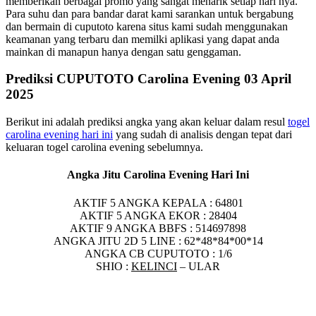
memberikan berbagai promo yang sangat menarik setiap hari nya.
Para suhu dan para bandar darat kami sarankan untuk bergabung
dan bermain di cuputoto karena situs kami sudah menggunakan
keamanan yang terbaru dan memilki aplikasi yang dapat anda
mainkan di manapun hanya dengan satu genggaman.
Prediksi CUPUTOTO Carolina Evening 03 April
2025
Berikut ini adalah prediksi angka yang akan keluar dalam resul
togel
carolina evening hari ini
yang sudah di analisis dengan tepat dari
keluaran togel carolina evening sebelumnya.
Angka Jitu Carolina Evening Hari Ini
AKTIF 5 ANGKA KEPALA : 64801
AKTIF 5 ANGKA EKOR : 28404
AKTIF 9 ANGKA BBFS : 514697898
ANGKA JITU 2D 5 LINE : 62*48*84*00*14
ANGKA CB CUPUTOTO : 1/6
SHIO :
KELINCI
– ULAR