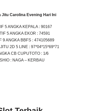
Jitu Carolina Evening Hari Ini
IF 5 ANGKA KEPALA : 90167
TIF 5 ANGKA EKOR : 74591
F 9 ANGKA BBFS : 474105689
ITU 2D 5 LINE : 97*04*15*69*71
NGKA CB CUPUTOTO : 1/6
SHIO : NAGA – KERBAU
Slot Terbaik