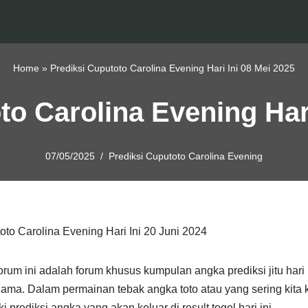
Home
»
Prediksi Cuputoto Carolina Evening Hari Ini 08 Mei 2025
to Carolina Evening Hari
07/05/2025
Prediksi Cuputoto Carolina Evening
rum ini adalah forum khusus kumpulan angka prediksi jitu hari 
ama. Dalam permainan tebak angka toto atau yang sering kita ke
 prediksi angka yang akan keluar di result togel hari ini.