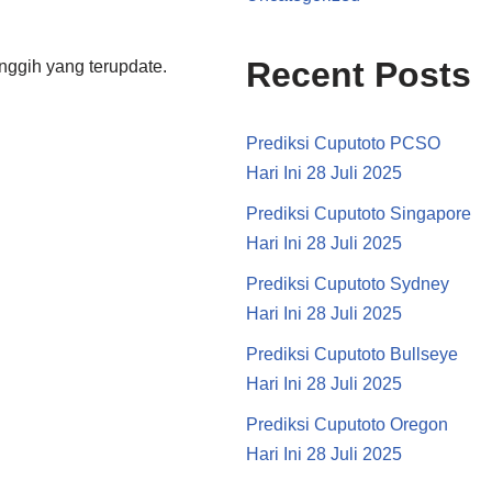
Recent Posts
nggih yang terupdate.
Prediksi Cuputoto PCSO
Hari Ini 28 Juli 2025
Prediksi Cuputoto Singapore
Hari Ini 28 Juli 2025
Prediksi Cuputoto Sydney
Hari Ini 28 Juli 2025
Prediksi Cuputoto Bullseye
Hari Ini 28 Juli 2025
Prediksi Cuputoto Oregon
Hari Ini 28 Juli 2025