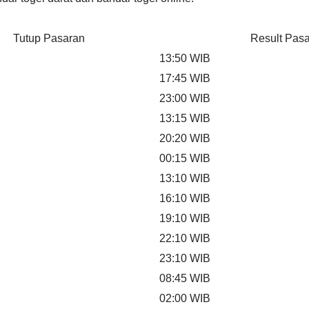
Tutup Pasaran
Result Pas
13:50 WIB
17:45 WIB
23:00 WIB
13:15 WIB
20:20 WIB
00:15 WIB
13:10 WIB
16:10 WIB
19:10 WIB
22:10 WIB
23:10 WIB
08:45 WIB
02:00 WIB