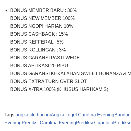
BONUS MEMBER BARU : 30%
BONUS NEW MEMBER 100%
BONUS NGOPI HARIAN 10%
BONUS CASHBACK : 15%
BONUS REFFERAL : 5%
BONUS ROLLINGAN : 3%
BONUS GARANSI PASTI WEDE
BONUS APLIKASI 20 RIBU
BONUS GARANSI KEKALAHAN SWEET BONANZA & 
BONUS EXTRA TURN OVER SLOT
BONUS X-TRA 100% (KHUSUS HARI KAMIS)
Tags:
angka jitu hari ini
Angka Togel Carolina Evening
Bandar 
Evening
Prediksi Carolina Evening
Prediksi Cuputoto
Prediksi