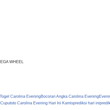
MEGA WHEEL
Togel Carolina Evening
Bocoran Angka Carolina Evening
Evenin
 Cuputoto Carolina Evening Hari Ini Kamis
prediksi hari ini
predik