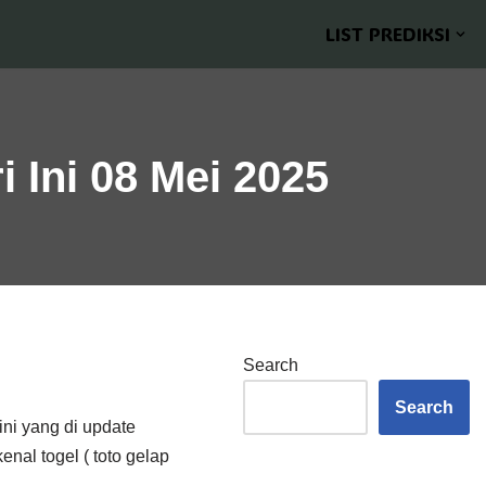
LIST PREDIKSI
 Ini 08 Mei 2025
Search
Search
ini yang di update
nal togel ( toto gelap