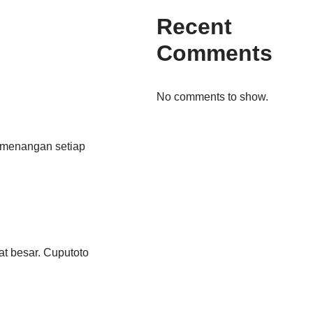
Recent
Comments
No comments to show.
kemenangan setiap
at besar. Cuputoto