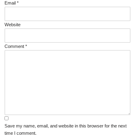
Email
*
Website
Comment
*
Save my name, email, and website in this browser for the next
time I comment.