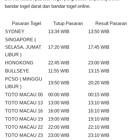
bandar togel darat dan bandar togel online.
Pasaran Togel
Tutup Pasaran
Result Pasaran
SYDNEY
13:34 WIB
13:50 WIB
SINGAPORE (
SELASA, JUMAT
17:20 WIB
17:45 WIB
LIBUR )
HONGKONG
22:45 WIB
23:00 WIB
BULLSEYE
11:55 WIB
13:15 WIB
PCSO ( MINGGU
19:50 WIB
20:20 WIB
LIBUR )
TOTO MACAU 00
00:00 WIB
00:15 WIB
TOTO MACAU 13
13:00 WIB
13:10 WIB
TOTO MACAU 16
16:00 WIB
16:10 WIB
TOTO MACAU 19
19:00 WIB
19:10 WIB
TOTO MACAU 22
22:00 WIB
22:10 WIB
TOTO MACAU 23
23:00 WIB
23:10 WIB