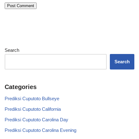
Search
Search
Categories
Prediksi Cuputoto Bullseye
Prediksi Cuputoto California
Prediksi Cuputoto Carolina Day
Prediksi Cuputoto Carolina Evening