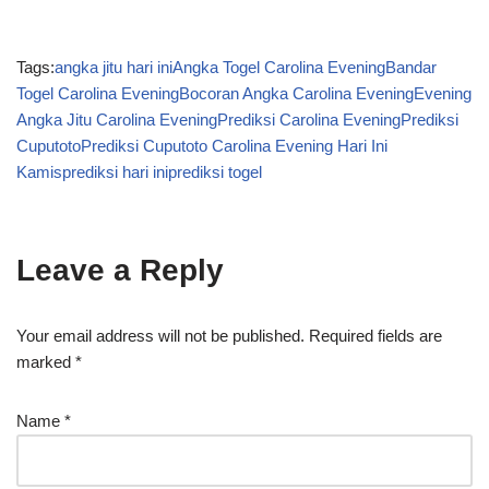
Tags:
angka jitu hari ini
Angka Togel Carolina Evening
Bandar
Togel Carolina Evening
Bocoran Angka Carolina Evening
Evening
Angka Jitu Carolina Evening
Prediksi Carolina Evening
Prediksi
Cuputoto
Prediksi Cuputoto Carolina Evening Hari Ini
Kamis
prediksi hari ini
prediksi togel
Leave a Reply
Your email address will not be published.
Required fields are
marked
*
Name
*