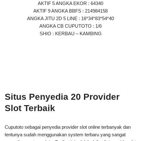
AKTIF 5 ANGKA EKOR : 64340
AKTIF 9 ANGKA BBFS : 214984158
ANGKA JITU 2D 5 LINE : 16*34*83*54*40
ANGKA CB CUPUTOTO : 1/6
SHIO : KERBAU – KAMBING
Situs Penyedia 20 Provider
Slot Terbaik
Cuputoto sebagai penyedia provider slot online terbanyak dan
tentunya sudah menggunakan system terbaru yang sangat