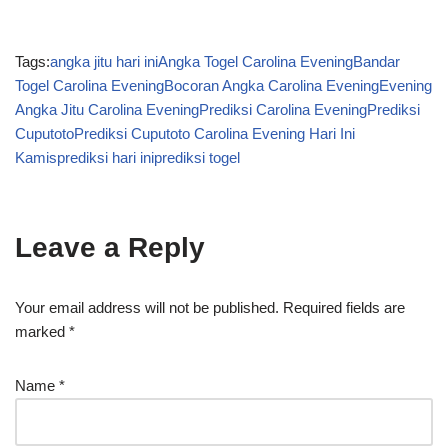
Tags:
angka jitu hari ini
Angka Togel Carolina Evening
Bandar
Togel Carolina Evening
Bocoran Angka Carolina Evening
Evening
Angka Jitu Carolina Evening
Prediksi Carolina Evening
Prediksi
Cuputoto
Prediksi Cuputoto Carolina Evening Hari Ini
Kamis
prediksi hari ini
prediksi togel
Leave a Reply
Your email address will not be published.
Required fields are
marked
*
Name
*