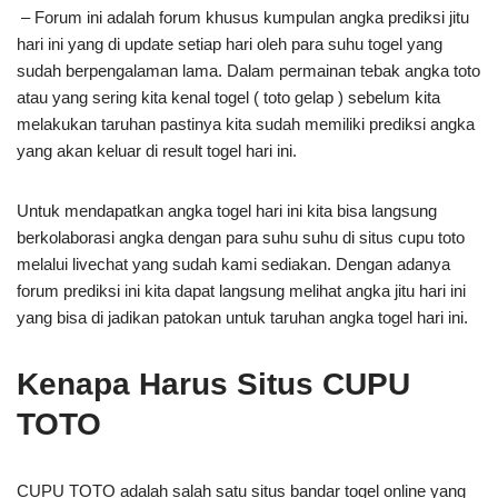
– Forum ini adalah forum khusus kumpulan angka prediksi jitu
hari ini yang di update setiap hari oleh para suhu togel yang
sudah berpengalaman lama. Dalam permainan tebak angka toto
atau yang sering kita kenal togel ( toto gelap ) sebelum kita
melakukan taruhan pastinya kita sudah memiliki prediksi angka
yang akan keluar di result togel hari ini.
Untuk mendapatkan angka togel hari ini kita bisa langsung
berkolaborasi angka dengan para suhu suhu di situs cupu toto
melalui livechat yang sudah kami sediakan. Dengan adanya
forum prediksi ini kita dapat langsung melihat angka jitu hari ini
yang bisa di jadikan patokan untuk taruhan angka togel hari ini.
Kenapa Harus Situs CUPU
TOTO
CUPU TOTO adalah salah satu situs bandar togel online yang