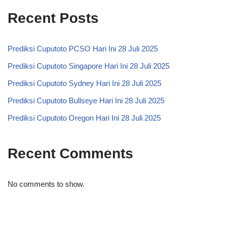
Recent Posts
Prediksi Cuputoto PCSO Hari Ini 28 Juli 2025
Prediksi Cuputoto Singapore Hari Ini 28 Juli 2025
Prediksi Cuputoto Sydney Hari Ini 28 Juli 2025
Prediksi Cuputoto Bullseye Hari Ini 28 Juli 2025
Prediksi Cuputoto Oregon Hari Ini 28 Juli 2025
Recent Comments
No comments to show.