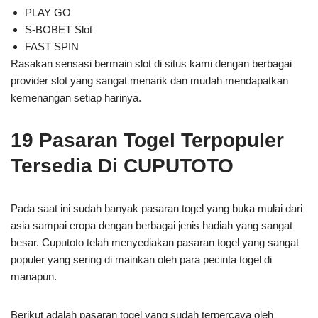
PLAY GO
S-BOBET Slot
FAST SPIN
Rasakan sensasi bermain slot di situs kami dengan berbagai
provider slot yang sangat menarik dan mudah mendapatkan
kemenangan setiap harinya.
19 Pasaran Togel Terpopuler
Tersedia Di CUPUTOTO
Pada saat ini sudah banyak pasaran togel yang buka mulai dari
asia sampai eropa dengan berbagai jenis hadiah yang sangat
besar. Cuputoto telah menyediakan pasaran togel yang sangat
populer yang sering di mainkan oleh para pecinta togel di
manapun.
Berikut adalah pasaran togel yang sudah terpercaya oleh