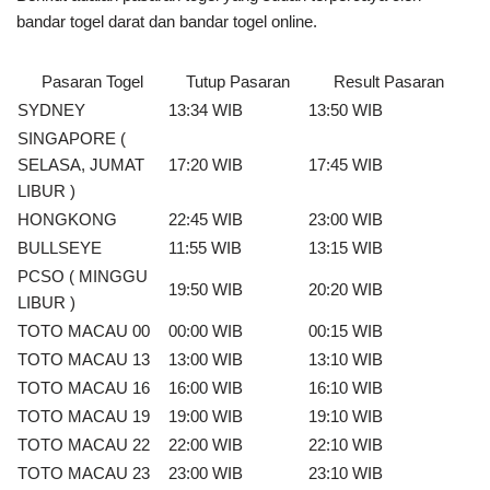
bandar togel darat dan bandar togel online.
Pasaran Togel
Tutup Pasaran
Result Pasaran
SYDNEY
13:34 WIB
13:50 WIB
SINGAPORE (
SELASA, JUMAT
17:20 WIB
17:45 WIB
LIBUR )
HONGKONG
22:45 WIB
23:00 WIB
BULLSEYE
11:55 WIB
13:15 WIB
PCSO ( MINGGU
19:50 WIB
20:20 WIB
LIBUR )
TOTO MACAU 00
00:00 WIB
00:15 WIB
TOTO MACAU 13
13:00 WIB
13:10 WIB
TOTO MACAU 16
16:00 WIB
16:10 WIB
TOTO MACAU 19
19:00 WIB
19:10 WIB
TOTO MACAU 22
22:00 WIB
22:10 WIB
TOTO MACAU 23
23:00 WIB
23:10 WIB