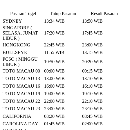
Pasaran Togel
Tutup Pasaran
Result Pasaran
SYDNEY
13:34 WIB
13:50 WIB
SINGAPORE (
SELASA, JUMAT
17:20 WIB
17:45 WIB
LIBUR )
HONGKONG
22:45 WIB
23:00 WIB
BULLSEYE
11:55 WIB
13:15 WIB
PCSO ( MINGGU
19:50 WIB
20:20 WIB
LIBUR )
TOTO MACAU 00
00:00 WIB
00:15 WIB
TOTO MACAU 13
13:00 WIB
13:10 WIB
TOTO MACAU 16
16:00 WIB
16:10 WIB
TOTO MACAU 19
19:00 WIB
19:10 WIB
TOTO MACAU 22
22:00 WIB
22:10 WIB
TOTO MACAU 23
23:00 WIB
23:10 WIB
CALIFORNIA
08:20 WIB
08:45 WIB
CAROLINA DAY
01:45 WIB
02:00 WIB