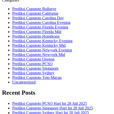
Categories
Prediksi Cuputoto Bullseye
Prediksi Cuputoto California
Prediksi Cuputoto Carolina Day
Prediksi Cuputoto Carolina Evening
Prediksi Cuputoto Florida Evening
Prediksi Cuputoto Florida Mid
Prediksi Cuputoto Hongkong
Prediksi Cuputoto Kentucky Evening
Prediksi Cuputoto Kentucky Mid
Prediksi Cuputoto Newyork Evening
Prediksi Cuputoto Newyork Mid
Prediksi Cuputoto Oregon
Prediksi Cuputoto PCSO
Prediksi Cuputoto Singapore
Prediksi Cuputoto Sydney
Prediksi Cuputoto Toto Macau
Uncategorized
Recent Posts
Prediksi Cuputoto PCSO Hari Ini 28 Juli 2025
Prediksi Cuputoto Singapore Hari Ini 28 Juli 2025
Prediksi Cuputoto Sydney Hari Ini 28 Juli 2025