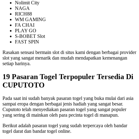
Nolimit City
NAGA
RICH88
WM GAMING
FA CHAI
PLAY GO
S-BOBET Slot
FAST SPIN
Rasakan sensasi bermain slot di situs kami dengan berbagai provider
slot yang sangat menarik dan mudah mendapatkan kemenangan
setiap harinya.
19 Pasaran Togel Terpopuler Tersedia Di
CUPUTOTO
Pada saat ini sudah banyak pasaran togel yang buka mulai dari asia
sampai eropa dengan berbagai jenis hadiah yang sangat besar.
Cuputoto telah menyediakan pasaran togel yang sangat populer
yang sering di mainkan oleh para pecinta togel di manapun.
Berikut adalah pasaran togel yang sudah terpercaya oleh bandar
togel darat dan bandar togel online.