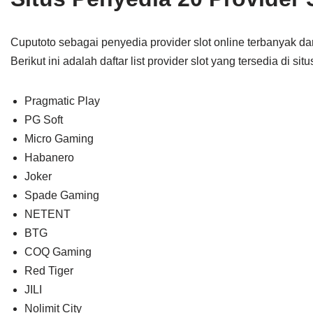
Cuputoto sebagai penyedia provider slot online terbanyak 
Berikut ini adalah daftar list provider slot yang tersedia di situ
Pragmatic Play
PG Soft
Micro Gaming
Habanero
Joker
Spade Gaming
NETENT
BTG
COQ Gaming
Red Tiger
JILI
Nolimit City