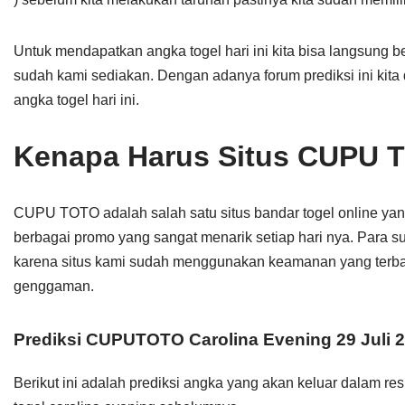
Untuk mendapatkan angka togel hari ini kita bisa langsung b
sudah kami sediakan. Dengan adanya forum prediksi ini kita d
angka togel hari ini.
Kenapa Harus Situs CUPU 
CUPU TOTO adalah salah satu situs bandar togel online yan
berbagai promo yang sangat menarik setiap hari nya. Para s
karena situs kami sudah menggunakan keamanan yang terba
genggaman.
Prediksi CUPUTOTO Carolina Evening 29 Juli 
Berikut ini adalah prediksi angka yang akan keluar dalam re