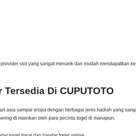
ai provider slot yang sangat menarik dan mudah mendapatkan 
er Tersedia Di CUPUTOTO
ari asia sampai eropa dengan berbagai jenis hadiah yang sang
ering di mainkan oleh para pecinta togel di manapun.
ar togel darat dan bandar togel online.