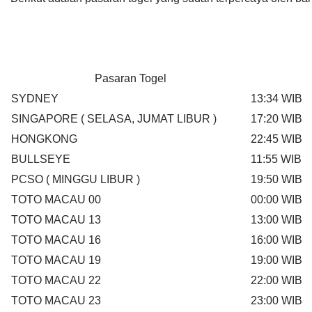
Pasaran Togel
SYDNEY
13:34 WIB
SINGAPORE ( SELASA, JUMAT LIBUR )
17:20 WIB
HONGKONG
22:45 WIB
BULLSEYE
11:55 WIB
PCSO ( MINGGU LIBUR )
19:50 WIB
TOTO MACAU 00
00:00 WIB
TOTO MACAU 13
13:00 WIB
TOTO MACAU 16
16:00 WIB
TOTO MACAU 19
19:00 WIB
TOTO MACAU 22
22:00 WIB
TOTO MACAU 23
23:00 WIB