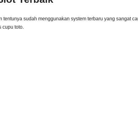
dan tentunya sudah menggunakan system terbaru yang sangat ca
s cupu toto.