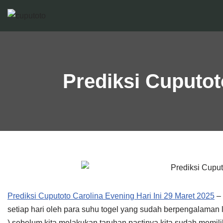
Skip
to
content
Prediksi Cuputot
Prediksi Cuputoto Carolina Evening Hari Ini 29 Maret 2025
– 
setiap hari oleh para suhu togel yang sudah berpengalaman l
) sebelum kita melakukan taruhan pastinya kita sudah memiliki