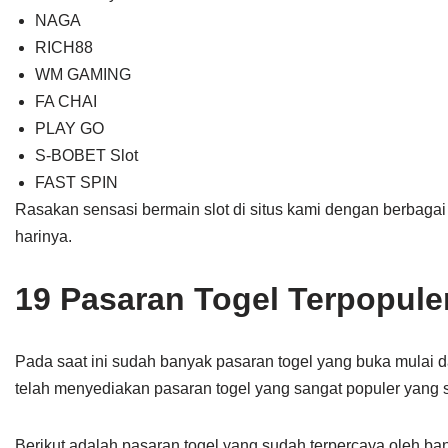
NAGA
RICH88
WM GAMING
FA CHAI
PLAY GO
S-BOBET Slot
FAST SPIN
Rasakan sensasi bermain slot di situs kami dengan berbag
harinya.
19 Pasaran Togel Terpopul
Pada saat ini sudah banyak pasaran togel yang buka mulai d
telah menyediakan pasaran togel yang sangat populer yang s
Berikut adalah pasaran togel yang sudah terpercaya oleh band