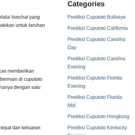
Categories
lalui livechat yang
Prediksi Cuputoto Bullseye
patokan untuk taruhan
Prediksi Cuputoto California
Prediksi Cuputoto Carolina
Day
Prediksi Cuputoto Carolina
Evening
 akan memberikan
Prediksi Cuputoto Florida
bermain di cuputoto
Evening
 hanya dengan satu
Prediksi Cuputoto Florida
Mid
Prediksi Cuputoto Hongkong
tepat dari keluaran
Prediksi Cuputoto Kentucky