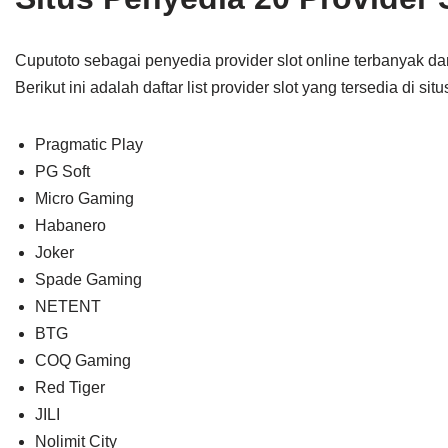
Cuputoto sebagai penyedia provider slot online terbanyak 
Berikut ini adalah daftar list provider slot yang tersedia di situ
Pragmatic Play
PG Soft
Micro Gaming
Habanero
Joker
Spade Gaming
NETENT
BTG
COQ Gaming
Red Tiger
JILI
Nolimit City