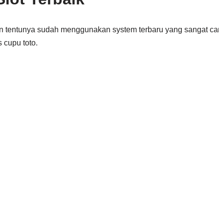
dan tentunya sudah menggunakan system terbaru yang sangat ca
s cupu toto.