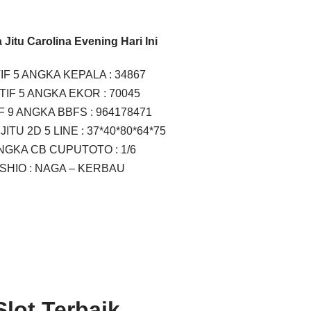
Jitu Carolina Evening Hari Ini
IF 5 ANGKA KEPALA : 34867
TIF 5 ANGKA EKOR : 70045
F 9 ANGKA BBFS : 964178471
ITU 2D 5 LINE : 37*40*80*64*75
NGKA CB CUPUTOTO : 1/6
SHIO : NAGA – KERBAU
Slot Terbaik