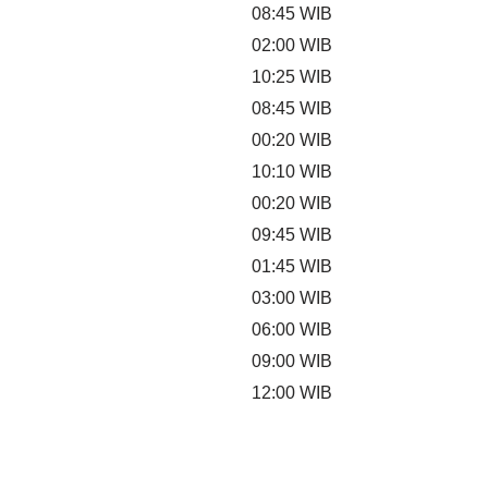
08:45 WIB
02:00 WIB
10:25 WIB
08:45 WIB
00:20 WIB
10:10 WIB
00:20 WIB
09:45 WIB
01:45 WIB
03:00 WIB
06:00 WIB
09:00 WIB
12:00 WIB