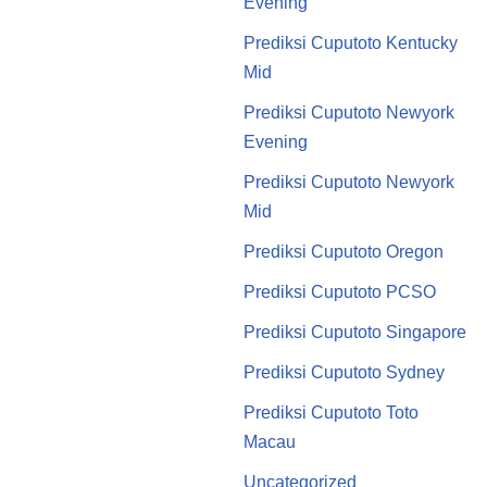
Evening
Prediksi Cuputoto Kentucky
Mid
Prediksi Cuputoto Newyork
Evening
Prediksi Cuputoto Newyork
Mid
Prediksi Cuputoto Oregon
Prediksi Cuputoto PCSO
Prediksi Cuputoto Singapore
Prediksi Cuputoto Sydney
Prediksi Cuputoto Toto
Macau
Uncategorized