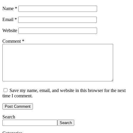
Name
*
Email
*
Website
Comment
*
Save my name, email, and website in this browser for the next
time I comment.
Search
Search