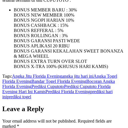
selama bermain di situ CUPUTOTO :
BONUS MEMBER BARU : 30%
BONUS NEW MEMBER 100%
BONUS NGOPI HARIAN 10%
BONUS CASHBACK : 15%
BONUS REFFERAL : 5%
BONUS ROLLINGAN : 3%
BONUS GARANSI PASTI WEDE
BONUS APLIKASI 20 RIBU
BONUS GARANSI KEKALAHAN SWEET BONANZA
& MEGA WHEEL
BONUS EXTRA TURN OVER SLOT
BONUS X-TRA 100% (KHUSUS HARI KAMIS)
Tags:
Angka Jitu Florida Evening
angka jitu hari ini
Angka Togel
Florida Evening
Bandar Togel Florida Evening
Bocoran Angka
Florida Evening
Prediksi Cuputoto
Prediksi Cuputoto Florida
Evening Hari Ini Kamis
Prediksi Florida Evening
prediksi hari
ini
prediksi togel
Leave a Reply
Your email address will not be published.
Required fields are
marked
*