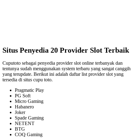
Situs Penyedia 20 Provider Slot Terbaik
Cuputoto sebagai penyedia provider slot online terbanyak dan
tentunya sudah menggunakan system terbaru yang sangat canggih
yang terupdate. Berikut ini adalah daftar list provider slot yang
tersedia di situs cupu toto.
Pragmatic Play
PG Soft
Micro Gaming
Habanero
Joker
Spade Gaming
NETENT
BTG
COQ Gaming