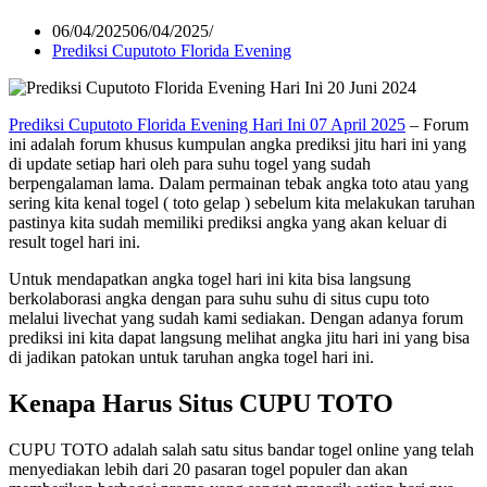
06/04/2025
06/04/2025
Prediksi Cuputoto Florida Evening
Prediksi Cuputoto Florida Evening Hari Ini 07 April 2025
– Forum
ini adalah forum khusus kumpulan angka prediksi jitu hari ini yang
di update setiap hari oleh para suhu togel yang sudah
berpengalaman lama. Dalam permainan tebak angka toto atau yang
sering kita kenal togel ( toto gelap ) sebelum kita melakukan taruhan
pastinya kita sudah memiliki prediksi angka yang akan keluar di
result togel hari ini.
Untuk mendapatkan angka togel hari ini kita bisa langsung
berkolaborasi angka dengan para suhu suhu di situs cupu toto
melalui livechat yang sudah kami sediakan. Dengan adanya forum
prediksi ini kita dapat langsung melihat angka jitu hari ini yang bisa
di jadikan patokan untuk taruhan angka togel hari ini.
Kenapa Harus Situs CUPU TOTO
CUPU TOTO adalah salah satu situs bandar togel online yang telah
menyediakan lebih dari 20 pasaran togel populer dan akan