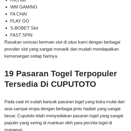
WM GAMING
FA CHAI
PLAY GO
S-BOBET Slot
FAST SPIN
Rasakan sensasi bermain slot di situs kami dengan berbagai
provider slot yang sangat menarik dan mudah mendapatkan
kemenangan setiap harinya.
19 Pasaran Togel Terpopuler
Tersedia Di CUPUTOTO
Pada saat ini sudah banyak pasaran togel yang buka mulai dari
asia sampai eropa dengan berbagai jenis hadiah yang sangat
besar. Cuputoto telah menyediakan pasaran togel yang sangat
populer yang sering di mainkan oleh para pecinta togel di
manapun.