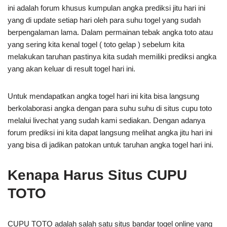
ini adalah forum khusus kumpulan angka prediksi jitu hari ini
yang di update setiap hari oleh para suhu togel yang sudah
berpengalaman lama. Dalam permainan tebak angka toto atau
yang sering kita kenal togel ( toto gelap ) sebelum kita
melakukan taruhan pastinya kita sudah memiliki prediksi angka
yang akan keluar di result togel hari ini.
Untuk mendapatkan angka togel hari ini kita bisa langsung
berkolaborasi angka dengan para suhu suhu di situs cupu toto
melalui livechat yang sudah kami sediakan. Dengan adanya
forum prediksi ini kita dapat langsung melihat angka jitu hari ini
yang bisa di jadikan patokan untuk taruhan angka togel hari ini.
Kenapa Harus Situs CUPU
TOTO
CUPU TOTO adalah salah satu situs bandar togel online yang