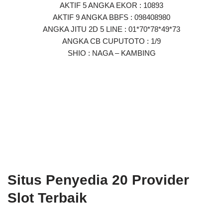
AKTIF 5 ANGKA EKOR : 10893
AKTIF 9 ANGKA BBFS : 098408980
ANGKA JITU 2D 5 LINE : 01*70*78*49*73
ANGKA CB CUPUTOTO : 1/9
SHIO : NAGA – KAMBING
Situs Penyedia 20 Provider
Slot Terbaik