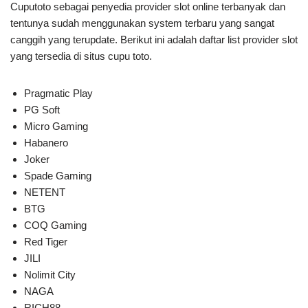
Cuputoto sebagai penyedia provider slot online terbanyak dan
tentunya sudah menggunakan system terbaru yang sangat
canggih yang terupdate. Berikut ini adalah daftar list provider slot
yang tersedia di situs cupu toto.
Pragmatic Play
PG Soft
Micro Gaming
Habanero
Joker
Spade Gaming
NETENT
BTG
COQ Gaming
Red Tiger
JILI
Nolimit City
NAGA
RICH88