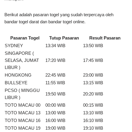
Berikut adalah pasaran togel yang sudah terpercaya oleh
bandar togel darat dan bandar togel online.
Pasaran Togel
Tutup Pasaran
Result Pasaran
SYDNEY
13:34 WIB
13:50 WIB
SINGAPORE (
SELASA, JUMAT
17:20 WIB
17:45 WIB
LIBUR )
HONGKONG
22:45 WIB
23:00 WIB
BULLSEYE
11:55 WIB
13:15 WIB
PCSO ( MINGGU
19:50 WIB
20:20 WIB
LIBUR )
TOTO MACAU 00
00:00 WIB
00:15 WIB
TOTO MACAU 13
13:00 WIB
13:10 WIB
TOTO MACAU 16
16:00 WIB
16:10 WIB
TOTO MACAU 19
19:00 WIB
19:10 WIB