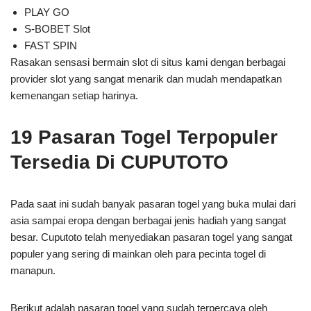
PLAY GO
S-BOBET Slot
FAST SPIN
Rasakan sensasi bermain slot di situs kami dengan berbagai
provider slot yang sangat menarik dan mudah mendapatkan
kemenangan setiap harinya.
19 Pasaran Togel Terpopuler
Tersedia Di CUPUTOTO
Pada saat ini sudah banyak pasaran togel yang buka mulai dari
asia sampai eropa dengan berbagai jenis hadiah yang sangat
besar. Cuputoto telah menyediakan pasaran togel yang sangat
populer yang sering di mainkan oleh para pecinta togel di
manapun.
Berikut adalah pasaran togel yang sudah terpercaya oleh