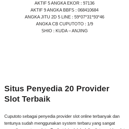
AKTIF 5 ANGKA EKOR : 97136
AKTIF 9 ANGKA BBFS : 068410684
ANGKA JITU 2D 5 LINE : 59*07*31*93*46
ANGKA CB CUPUTOTO : 1/9
SHIO : KUDA – ANJING
Situs Penyedia 20 Provider
Slot Terbaik
Cuputoto sebagai penyedia provider slot online terbanyak dan
tentunya sudah menggunakan system terbaru yang sangat