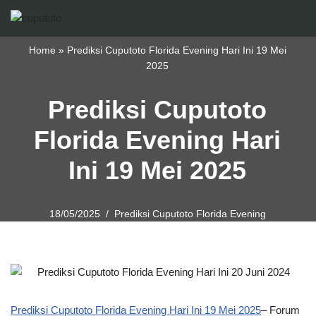
Skip
Home
»
Prediksi Cuputoto Florida Evening Hari Ini 19 Mei
to
2025
content
Prediksi Cuputoto
Florida Evening Hari
Ini 19 Mei 2025
18/05/2025
Prediksi Cuputoto Florida Evening
Prediksi Cuputoto Florida Evening Hari Ini 19 Mei 2025
– Forum