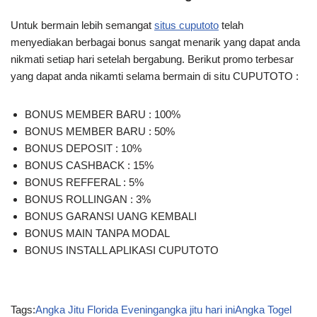
Untuk bermain lebih semangat
situs cuputoto
telah
menyediakan berbagai bonus sangat menarik yang dapat anda
nikmati setiap hari setelah bergabung. Berikut promo terbesar
yang dapat anda nikamti selama bermain di situ CUPUTOTO :
BONUS MEMBER BARU : 100%
BONUS MEMBER BARU : 50%
BONUS DEPOSIT : 10%
BONUS CASHBACK : 15%
BONUS REFFERAL : 5%
BONUS ROLLINGAN : 3%
BONUS GARANSI UANG KEMBALI
BONUS MAIN TANPA MODAL
BONUS INSTALL APLIKASI CUPUTOTO
Tags:
Angka Jitu Florida Evening
angka jitu hari ini
Angka Togel