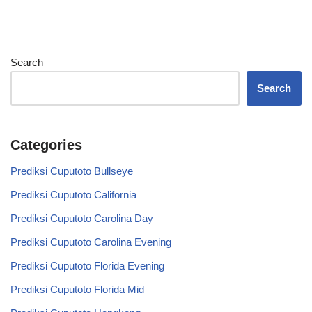
Search
Search
Categories
Prediksi Cuputoto Bullseye
Prediksi Cuputoto California
Prediksi Cuputoto Carolina Day
Prediksi Cuputoto Carolina Evening
Prediksi Cuputoto Florida Evening
Prediksi Cuputoto Florida Mid