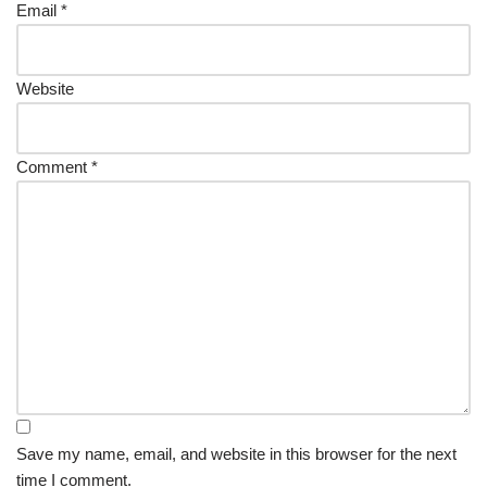
Email
*
Website
Comment
*
Save my name, email, and website in this browser for the next
time I comment.