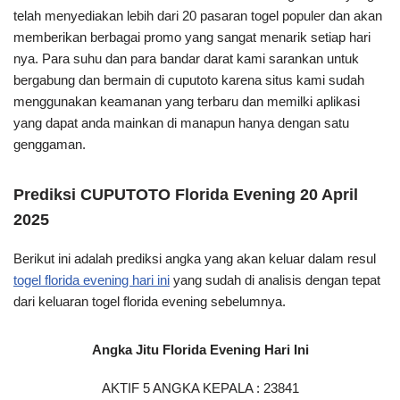
telah menyediakan lebih dari 20 pasaran togel populer dan akan
memberikan berbagai promo yang sangat menarik setiap hari
nya. Para suhu dan para bandar darat kami sarankan untuk
bergabung dan bermain di cuputoto karena situs kami sudah
menggunakan keamanan yang terbaru dan memilki aplikasi
yang dapat anda mainkan di manapun hanya dengan satu
genggaman.
Prediksi CUPUTOTO Florida Evening 20 April
2025
Berikut ini adalah prediksi angka yang akan keluar dalam resul
togel florida evening hari ini
yang sudah di analisis dengan tepat
dari keluaran togel florida evening sebelumnya.
Angka Jitu Florida Evening Hari Ini
AKTIF 5 ANGKA KEPALA : 23841