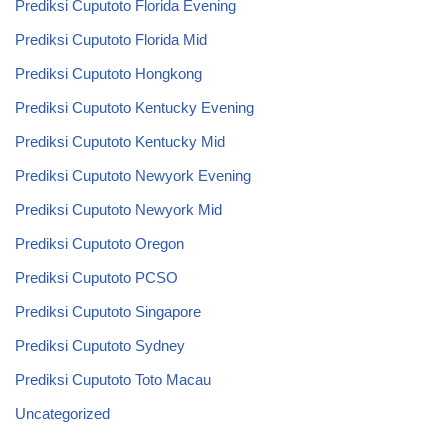
Prediksi Cuputoto Florida Evening
Prediksi Cuputoto Florida Mid
Prediksi Cuputoto Hongkong
Prediksi Cuputoto Kentucky Evening
Prediksi Cuputoto Kentucky Mid
Prediksi Cuputoto Newyork Evening
Prediksi Cuputoto Newyork Mid
Prediksi Cuputoto Oregon
Prediksi Cuputoto PCSO
Prediksi Cuputoto Singapore
Prediksi Cuputoto Sydney
Prediksi Cuputoto Toto Macau
Uncategorized