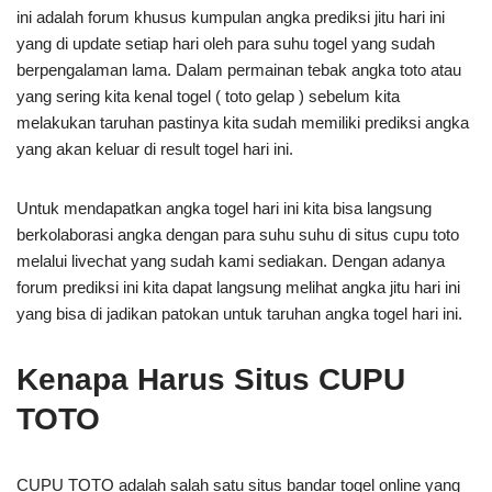
ini adalah forum khusus kumpulan angka prediksi jitu hari ini
yang di update setiap hari oleh para suhu togel yang sudah
berpengalaman lama. Dalam permainan tebak angka toto atau
yang sering kita kenal togel ( toto gelap ) sebelum kita
melakukan taruhan pastinya kita sudah memiliki prediksi angka
yang akan keluar di result togel hari ini.
Untuk mendapatkan angka togel hari ini kita bisa langsung
berkolaborasi angka dengan para suhu suhu di situs cupu toto
melalui livechat yang sudah kami sediakan. Dengan adanya
forum prediksi ini kita dapat langsung melihat angka jitu hari ini
yang bisa di jadikan patokan untuk taruhan angka togel hari ini.
Kenapa Harus Situs CUPU
TOTO
CUPU TOTO adalah salah satu situs bandar togel online yang