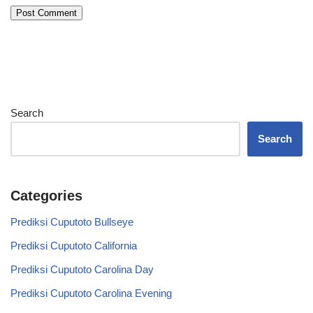
Search
Search
Categories
Prediksi Cuputoto Bullseye
Prediksi Cuputoto California
Prediksi Cuputoto Carolina Day
Prediksi Cuputoto Carolina Evening