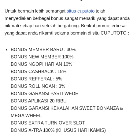
Untuk bermain lebih semangat
situs cuputoto
telah
menyediakan berbagai bonus sangat menarik yang dapat anda
nikmati setiap hari setelah bergabung. Berikut promo terbesar
yang dapat anda nikamti selama bermain di situ CUPUTOTO :
BONUS MEMBER BARU : 30%
BONUS NEW MEMBER 100%
BONUS NGOPI HARIAN 10%
BONUS CASHBACK : 15%
BONUS REFFERAL : 5%
BONUS ROLLINGAN : 3%
BONUS GARANSI PASTI WEDE
BONUS APLIKASI 20 RIBU
BONUS GARANSI KEKALAHAN SWEET BONANZA &
MEGA WHEEL
BONUS EXTRA TURN OVER SLOT
BONUS X-TRA 100% (KHUSUS HARI KAMIS)