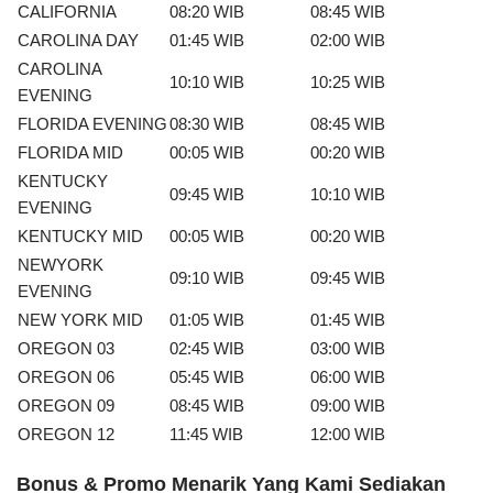
CALIFORNIA
08:20 WIB
08:45 WIB
CAROLINA DAY
01:45 WIB
02:00 WIB
CAROLINA
10:10 WIB
10:25 WIB
EVENING
FLORIDA EVENING
08:30 WIB
08:45 WIB
FLORIDA MID
00:05 WIB
00:20 WIB
KENTUCKY
09:45 WIB
10:10 WIB
EVENING
KENTUCKY MID
00:05 WIB
00:20 WIB
NEWYORK
09:10 WIB
09:45 WIB
EVENING
NEW YORK MID
01:05 WIB
01:45 WIB
OREGON 03
02:45 WIB
03:00 WIB
OREGON 06
05:45 WIB
06:00 WIB
OREGON 09
08:45 WIB
09:00 WIB
OREGON 12
11:45 WIB
12:00 WIB
Bonus & Promo Menarik Yang Kami Sediakan